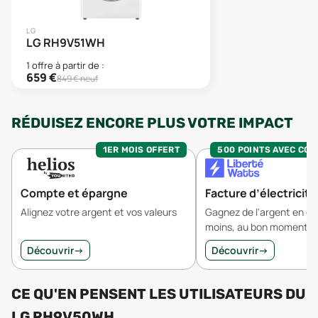
LG
LG RH9V51WH
1
offre
à partir de :
659
€
849
€ neuf
RÉDUISEZ ENCORE PLUS VOTRE IMPACT
1ER MOIS OFFERT
500 POINTS AVEC CO
Compte et épargne
Facture d’électricité
Alignez votre argent et vos valeurs
Gagnez de l'argent en 
moins, au bon moment.
Découvrir
→
Découvrir
→
CE QU'EN PENSENT LES UTILISATEURS
DU
LG RH9V50WH