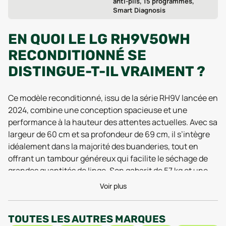
anti-plis, 15 programmes,
Smart Diagnosis
EN QUOI LE LG RH9V50WH
RECONDITIONNÉ SE
DISTINGUE-T-IL VRAIMENT ?
Ce modèle reconditionné, issu de la série RH9V lancée en
2024, combine une conception spacieuse et une
performance à la hauteur des attentes actuelles. Avec sa
largeur de 60 cm et sa profondeur de 69 cm, il s’intègre
idéalement dans la majorité des buanderies, tout en
offrant un tambour généreux qui facilite le séchage de
grandes quantités de linge. Son gabarit de 57 kg et une
hauteur standard de 85 cm témoignent d’une robustesse
Voir plus
et d’une stabilité remarquées par de nombreux
utilisateurs lors des derniers tests de 2025, qui saluent la
TOUTES LES AUTRES MARQUES
facilité d’installation et la discrétion de fonctionnement,