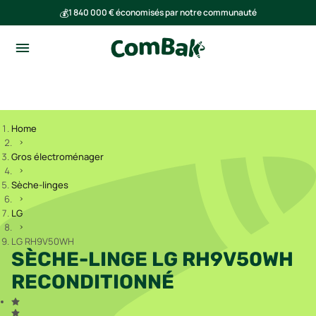
💰
1 840 000 € économisés par notre communauté
🌍
Ensemble, nous avons évité l'émission de 293 tonnes de CO₂
Home
Gros électroménager
Sèche-linges
LG
LG RH9V50WH
SÈCHE-LINGE LG RH9V50WH
RECONDITIONNÉ