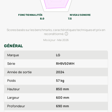
FONCTIONNALITÉS
NIVEAU SONORE
8.0
7.5
Scores basés sur les benchmarks, caractéristiques techniques et prix en
reconditionné.
Mis à jour :
Mai 2026
GÉNÉRAL
Marque
LG
Série
RH9V50WH
Année de sortie
2024
Poids
57 kg
Hauteur
850 mm
Largeur
600 mm
Profondeur
690 mm