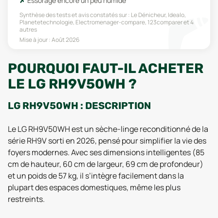
Essorage encore un peu humide
Synthèse des tests et avis constatés sur :
Le Dénicheur, Idealo,
Planetetechnologie, Electromenager-compare, 123comparer
et 4
autres
Mise à jour :
Août 2026
POURQUOI FAUT-IL ACHETER
LE LG RH9V50WH ?
LG RH9V50WH : DESCRIPTION
Le LG RH9V50WH est un sèche-linge reconditionné de la
série RH9V sorti en 2026, pensé pour simplifier la vie des
foyers modernes. Avec ses dimensions intelligentes (85
cm de hauteur, 60 cm de largeur, 69 cm de profondeur)
et un poids de 57 kg, il s’intègre facilement dans la
plupart des espaces domestiques, même les plus
restreints.