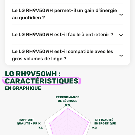
Le LG RH9V50WH permet-il un gain d’énergie
au quotidien ?
Le LG RH9V50WH est-il facile à entretenir ?
Le LG RH9V50WH est-il compatible avec les
gros volumes de linge ?
LG RH9V50WH
:
CARACTÉRISTIQUES
EN GRAPHIQUE
PERFORMANCE
DE SÉCHAGE
8.5
RAPPORT
EFFICACITÉ
QUALITÉ / PRIX
ÉNERGÉTIQUE
7.5
9.0