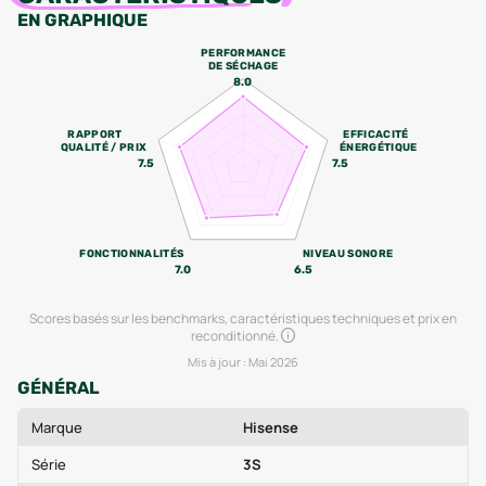
EN GRAPHIQUE
PERFORMANCE
DE SÉCHAGE
8.0
RAPPORT
EFFICACITÉ
QUALITÉ / PRIX
ÉNERGÉTIQUE
7.5
7.5
FONCTIONNALITÉS
NIVEAU SONORE
7.0
6.5
Scores basés sur les benchmarks, caractéristiques techniques et prix en
reconditionné.
Mis à jour :
Mai 2026
GÉNÉRAL
Marque
Hisense
Série
3S