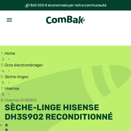
💰
1 840 000 € économisés par notre communauté
🌍
Ensemble, nous avons évité l'émission de 293 tonnes de CO₂
Home
Gros électroménager
Sèche-linges
Hisense
Hisense DH3S902
SÈCHE-LINGE HISENSE
DH3S902 RECONDITIONNÉ