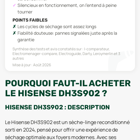
Silencieux en fonctionnement, on l'entend à peine
tourner
POINTS FAIBLES
Les cycles de séchage sont assez longs
Fiabilité douteuse: pannes signalées juste après la
garantie
Synthèse des tests et avis constatés sur :
I-comparateur,
Electromenager-compare, Electroguide, Darty, Leroymerlin
et 3
autres
Mise à jour :
Août 2026
POURQUOI FAUT-IL ACHETER
LE HISENSE DH3S902 ?
HISENSE DH3S902 : DESCRIPTION
Le Hisense DH3S902 est un sèche-linge reconditionné
sorti en 2024, pensé pour offrir une expérience de
séchage optimale aux foyers modernes. Avec ses