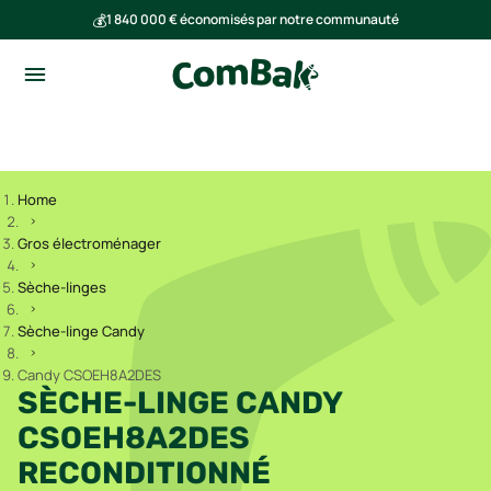
💰
1 840 000 € économisés par notre communauté
🌍
Ensemble, nous avons évité l'émission de 293 tonnes de CO₂
Home
Gros électroménager
Sèche-linges
Sèche-linge Candy
Candy CSOEH8A2DES
SÈCHE-LINGE CANDY
CSOEH8A2DES
RECONDITIONNÉ