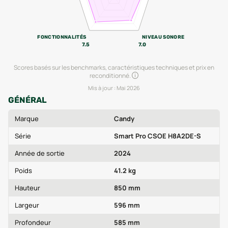
FONCTIONNALITÉS
NIVEAU SONORE
7.5
7.0
Scores basés sur les benchmarks, caractéristiques techniques et prix en
reconditionné.
Mis à jour :
Mai 2026
GÉNÉRAL
Marque
Candy
Série
Smart Pro CSOE H8A2DE-S
Année de sortie
2024
Poids
41.2 kg
Hauteur
850 mm
Largeur
596 mm
Profondeur
585 mm