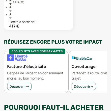
3.9
/5 (
76
)
1
offre
à partir de :
417
€
RÉDUISEZ ENCORE PLUS VOTRE IMPACT
500 POINTS AVEC COMBAKWATTS
Facture d’électricité
Covoiturage
Gagnez de l'argent en consommant
Partagez la route, divisez
moins, au bon moment.
trajet
Découvrir
→
Découvrir
→
POURQUOI FAUT-IL ACHETER