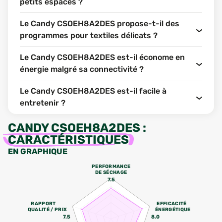
petits espaces ?
Le Candy CSOEH8A2DES propose-t-il des
programmes pour textiles délicats ?
Le Candy CSOEH8A2DES est-il économe en
énergie malgré sa connectivité ?
Le Candy CSOEH8A2DES est-il facile à
entretenir ?
CANDY CSOEH8A2DES
:
CARACTÉRISTIQUES
EN GRAPHIQUE
PERFORMANCE
DE SÉCHAGE
7.5
RAPPORT
EFFICACITÉ
QUALITÉ / PRIX
ÉNERGÉTIQUE
7.5
8.0