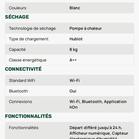
Couleurs
Blanc
SÉCHAGE
Technologie de séchage
Pompe à chaleur
Type de chargement
Hublot
Capacité
8 kg
Classe énergétique
A++
CONNECTIVITÉ
Standard WiFi
Wi‑Fi
Bluetooth
Oui
Connexions
Wi‑Fi, Bluetooth, Application
hOn
FONCTIONNALITÉS
Fonctionnalités
Départ différé jusqu'à 24 h,
Afficheur numérique, Capteur
électronique d'humidité,