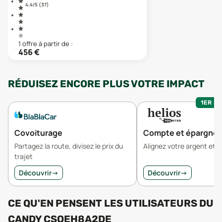
4.4
/5 (
37
)
1
offre
à partir de :
456
€
RÉDUISEZ ENCORE PLUS VOTRE IMPACT
1ER MO
Covoiturage
Compte et épargne
Partagez la route, divisez le prix du
Alignez votre argent et v
trajet
Découvrir
→
Découvrir
→
CE QU'EN PENSENT LES UTILISATEURS
DU
CANDY CSOEH8A2DE