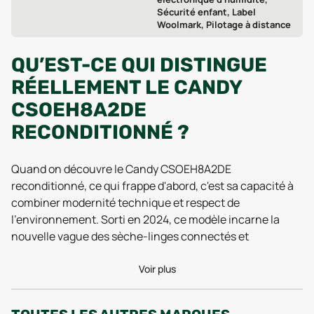
Sécurité enfant, Label
Woolmark, Pilotage à distance
QU’EST-CE QUI DISTINGUE
RÉELLEMENT LE CANDY
CSOEH8A2DE
RECONDITIONNÉ ?
Quand on découvre le Candy CSOEH8A2DE
reconditionné, ce qui frappe d'abord, c'est sa capacité à
combiner modernité technique et respect de
l'environnement. Sorti en 2024, ce modèle incarne la
nouvelle vague des sèche-linges connectés et
intelligents, tout en offrant une seconde vie à un appareil
déjà robuste. Sa compatibilité Wi-Fi permet de piloter à
Voir plus
distance les cycles depuis un smartphone, rendant
l’expérience quotidienne nettement plus flexible, que