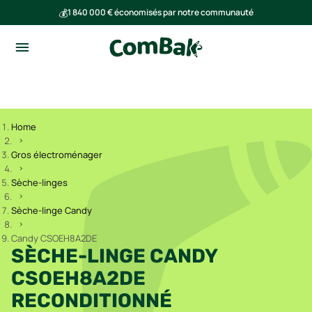
💰
1 840 000 € économisés par notre communauté
🌍
Ensemble, nous avons évité l'émission de 293 tonnes de CO₂
Home
Gros électroménager
Sèche-linges
Sèche-linge Candy
Candy CSOEH8A2DE
SÈCHE-LINGE CANDY
CSOEH8A2DE
RECONDITIONNÉ