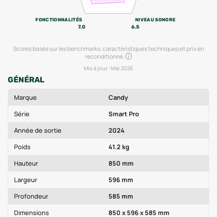
FONCTIONNALITÉS
NIVEAU SONORE
7.0
6.5
Scores basés sur les benchmarks, caractéristiques techniques et prix en
reconditionné.
Mis à jour :
Mai 2026
GÉNÉRAL
Marque
Candy
Série
Smart Pro
Année de sortie
2024
Poids
41.2 kg
Hauteur
850 mm
Largeur
596 mm
Profondeur
585 mm
Dimensions
850 x 596 x 585 mm