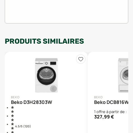
PRODUITS SIMILAIRES
BEKO
BEKO
Beko D3H28303W
Beko DCB816W
1
offre
à partir de :
327,99
€
4.5
/5 (
120
)