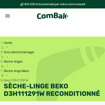
💰
1 840 000 € économisés par notre communauté
🌍
Ensemble, nous avons évité l'émission de 293 tonnes de CO₂
Home
Gros électroménager
Sèche-linges
Sèche-linge Beko
Beko D3H111291W
SÈCHE-LINGE BEKO
D3H111291W RECONDITIONNÉ