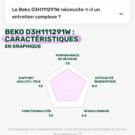
Le Beko D3H111291W nécessite-t-il un
entretien complexe ?
BEKO D3H111291W
:
CARACTÉRISTIQUES
EN GRAPHIQUE
PERFORMANCE
DE SÉCHAGE
7.5
RAPPORT
EFFICACITÉ
QUALITÉ / PRIX
ÉNERGÉTIQUE
7.5
8.0
FONCTIONNALITÉS
NIVEAU SONORE
7.0
6.5
Scores basés sur les benchmarks, caractéristiques techniques et prix en
reconditionné.