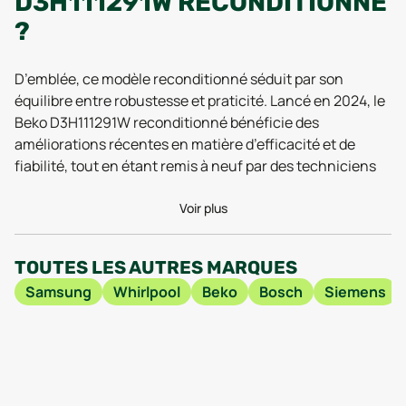
D3H111291W RECONDITIONNÉ
?
D’emblée, ce modèle reconditionné séduit par son
équilibre entre robustesse et praticité. Lancé en 2024, le
Beko D3H111291W reconditionné bénéficie des
améliorations récentes en matière d’efficacité et de
fiabilité, tout en étant remis à neuf par des techniciens
spécialisés. Cela se traduit par une structure solide,
notamment grâce à l’utilisation d’inox et d’acier, qui
Voir plus
confère au sèche-linge une vraie durabilité au quotidien.
Le poids raisonnable de 43,5 kg permet un déplacement
TOUTES LES AUTRES MARQUES
sans efforts titanesques, tandis que ses dimensions bien
Samsung
Whirlpool
Beko
Bosch
Siemens
pensées (près de 60 cm de large et moins de 68 cm de
profondeur) facilitent l’intégration dans la plupart des
buanderies, même les plus compactes.
Mais ce qui distingue vraiment le Beko D3H111291W
reconditionné, ce sont ses performances maintenues,