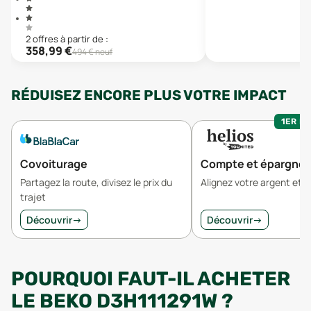
2
offre
s
à partir de :
358,99
€
494
€ neuf
RÉDUISEZ ENCORE PLUS VOTRE IMPACT
1ER MO
Covoiturage
Compte et épargne
Partagez la route, divisez le prix du
Alignez votre argent et v
trajet
Découvrir
→
Découvrir
→
POURQUOI FAUT-IL ACHETER
LE BEKO D3H111291W ?