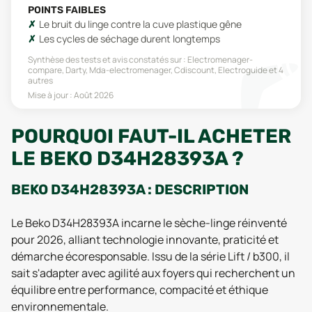
POINTS FAIBLES
Le bruit du linge contre la cuve plastique gêne
Les cycles de séchage durent longtemps
Synthèse des tests et avis constatés sur :
Electromenager-
compare, Darty, Mda-electromenager, Cdiscount, Electroguide
et 4
autres
Mise à jour :
Août 2026
POURQUOI FAUT-IL ACHETER
LE BEKO D34H28393A ?
BEKO D34H28393A : DESCRIPTION
Le Beko D34H28393A incarne le sèche-linge réinventé
pour 2026, alliant technologie innovante, praticité et
démarche écoresponsable. Issu de la série Lift / b300, il
sait s'adapter avec agilité aux foyers qui recherchent un
équilibre entre performance, compacité et éthique
environnementale.