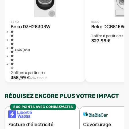
BEKO
BEKO
Beko D3H28303W
Beko DCB816W
1
offre
à partir de :
327,99
€
4.5
/5 (
120
)
2
offre
s
à partir de :
358,99
€
494
€ neuf
RÉDUISEZ ENCORE PLUS VOTRE IMPACT
500 POINTS AVEC COMBAKWATTS
Facture d’électricité
Covoiturage