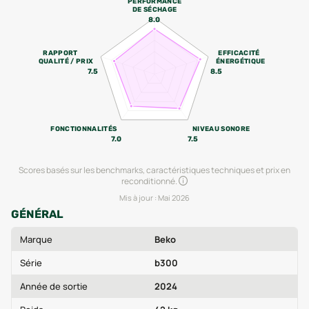
PERFORMANCE
DE SÉCHAGE
8.0
RAPPORT
EFFICACITÉ
QUALITÉ / PRIX
ÉNERGÉTIQUE
7.5
8.5
FONCTIONNALITÉS
NIVEAU SONORE
7.0
7.5
Scores basés sur les benchmarks, caractéristiques techniques et prix en
reconditionné.
Mis à jour :
Mai 2026
GÉNÉRAL
Marque
Beko
Série
b300
Année de sortie
2024