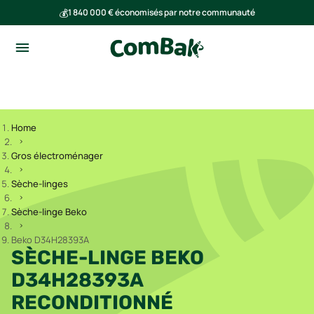
💰
1 840 000 € économisés par notre communauté
🌍
Ensemble, nous avons évité l'émission de 293 tonnes de CO₂
Home
Gros électroménager
Sèche-linges
Sèche-linge Beko
Beko D34H28393A
SÈCHE-LINGE BEKO
D34H28393A
RECONDITIONNÉ