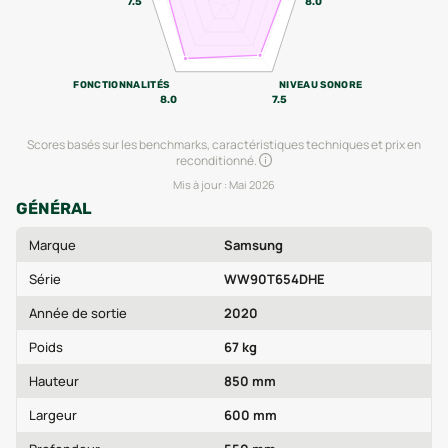
7.5
8.0
FONCTIONNALITÉS
NIVEAU SONORE
8.0
7.5
Scores basés sur les benchmarks, caractéristiques techniques et prix en
reconditionné.
Mis à jour :
Mai 2026
GÉNÉRAL
Marque
Samsung
Série
WW90T654DHE
Année de sortie
2020
Poids
67 kg
Hauteur
850 mm
Largeur
600 mm