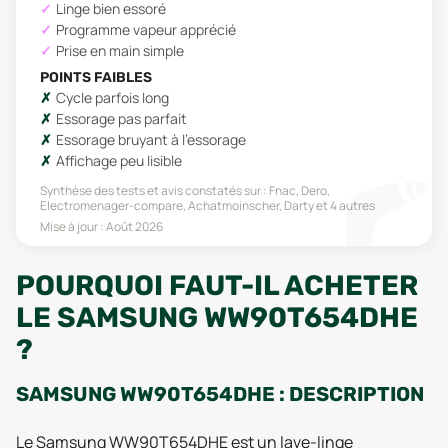
Linge bien essoré
Programme vapeur apprécié
Prise en main simple
POINTS FAIBLES
Cycle parfois long
Essorage pas parfait
Essorage bruyant à l’essorage
Affichage peu lisible
Synthèse des tests et avis constatés sur :
Fnac, Dero,
Electromenager-compare, Achatmoinscher, Darty
et 4 autres
Mise à jour :
Août 2026
POURQUOI FAUT-IL ACHETER
LE SAMSUNG WW90T654DHE
?
SAMSUNG WW90T654DHE : DESCRIPTION
Le Samsung WW90T654DHE est un lave-linge