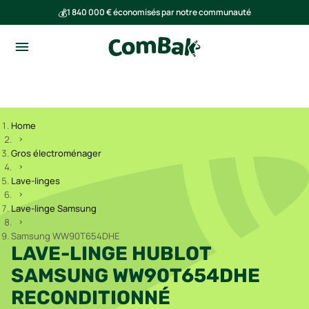
💰
1 840 000 € économisés par notre communauté
🌍
Ensemble, nous avons évité l'émission de 293 tonnes de CO₂
Home
Gros électroménager
Lave-linges
Lave-linge Samsung
Samsung WW90T654DHE
LAVE-LINGE HUBLOT
SAMSUNG WW90T654DHE
RECONDITIONNÉ