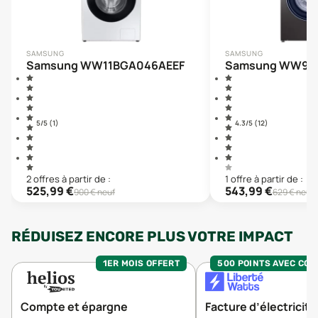
SAMSUNG
SAMSUNG
Samsung WW11BGA046AEEF
Samsung WW90
5
/5 (
1
)
4.3
/5 (
12
)
2
offre
s
à partir de :
1
offre
à partir de :
525,99
€
543,99
€
900
€ neuf
629
€ neuf
RÉDUISEZ ENCORE PLUS VOTRE IMPACT
1ER MOIS OFFERT
500 POINTS AVEC CO
Compte et épargne
Facture d’électricité