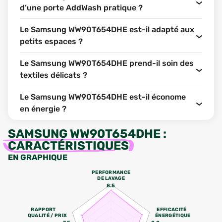
d’une porte AddWash pratique ?
Le Samsung WW90T654DHE est-il adapté aux
petits espaces ?
Le Samsung WW90T654DHE prend-il soin des
textiles délicats ?
Le Samsung WW90T654DHE est-il économe
en énergie ?
SAMSUNG WW90T654DHE
:
CARACTÉRISTIQUES
EN GRAPHIQUE
PERFORMANCE
DE LAVAGE
8.5
RAPPORT
EFFICACITÉ
QUALITÉ / PRIX
ÉNERGÉTIQUE