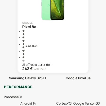
GOOGLE
Pixel 8a
4.4
/5 (
659
)
21
offre
s
à partir de :
242
€
549
€ neuf
Samsung Galaxy S23 FE
Google Pixel 8a
PERFORMANCE
Processeur
Android 14
Cortex-X3, Google Tensor G3