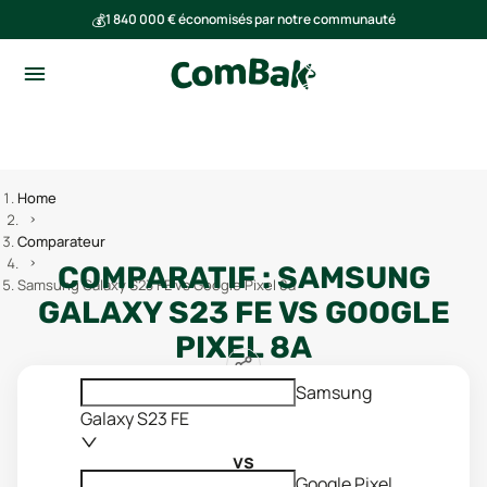
💰
1 840 000 € économisés par notre communauté
🌍
Ensemble, nous avons évité l'émission de 293 tonnes de CO₂
Home
Comparateur
COMPARATIF :
SAMSUNG
Samsung Galaxy S23 FE vs Google Pixel 8a
GALAXY S23 FE
VS
GOOGLE
PIXEL 8A
Samsung
Galaxy S23 FE
vs
Google Pixel