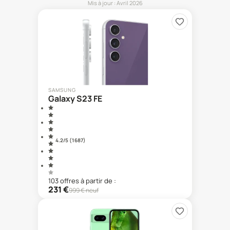
Mis à jour :
Avril 2026
SAMSUNG
Galaxy S23 FE
4.2
/5 (
1 687
)
103
offre
s
à partir de :
231
€
999
€ neuf