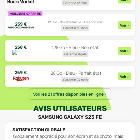
Garantie 12 mois
MEILLEURE GARANTIE
128 Go - Noir Volcanique - Très bon état
259
€
Voir
>
Garantie 30 mois
258
€
128 Go - Bleu - Bon état
Voir
>
Garantie légale
269
€
128 Go - Bleu - Parfait état
Voir
>
Garantie 24 mois
Voir les 21 offres disponibles en ligne
AVIS UTILISATEURS
SAMSUNG GALAXY S23 FE
SATISFACTION GLOBALE
Globalement apprécié pour son écran et sa photo, mais