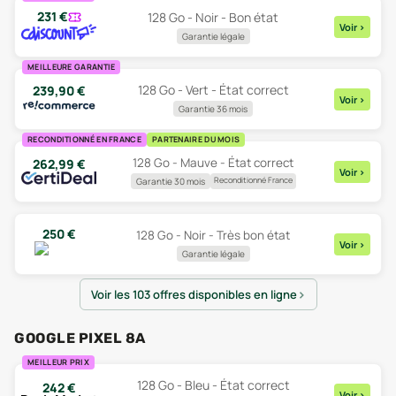
231
€
128 Go - Noir - Bon état
Voir
>
Garantie légale
MEILLEURE GARANTIE
128 Go - Vert - État correct
239,90
€
Voir
>
Garantie 36 mois
RECONDITIONNÉ EN FRANCE
PARTENAIRE DU MOIS
128 Go - Mauve - État correct
262,99
€
Voir
>
Reconditionné France
Garantie 30 mois
250
€
128 Go - Noir - Très bon état
Voir
>
Garantie légale
Voir les 103 offres disponibles en ligne
GOOGLE PIXEL 8A
MEILLEUR PRIX
128 Go - Bleu - État correct
242
€
Voir
>