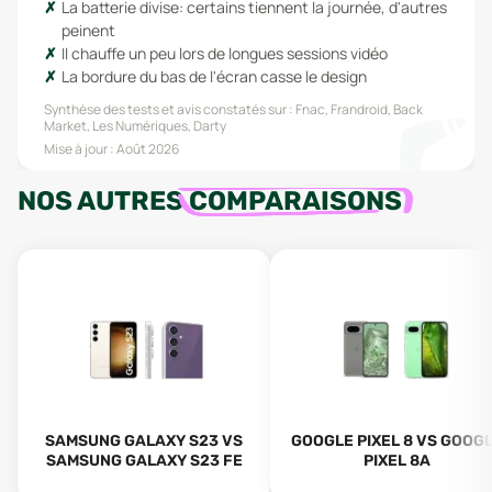
La batterie divise: certains tiennent la journée, d'autres
peinent
Il chauffe un peu lors de longues sessions vidéo
La bordure du bas de l'écran casse le design
Synthèse des tests et avis constatés sur :
Fnac, Frandroid, Back
Market, Les Numériques, Darty
Mise à jour :
Août 2026
NOS AUTRES
COMPARAISONS
SAMSUNG GALAXY S23 VS
GOOGLE PIXEL 8 VS GOOG
SAMSUNG GALAXY S23 FE
PIXEL 8A