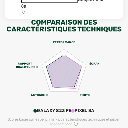
8a
COMPARAISON DES
CARACTÉRISTIQUES TECHNIQUES
PERFORMANCE
RAPPORT
ÉCRAN
QUALITÉ / PRIX
AUTONOMIE
PHOTO
GALAXY S23 FE
PIXEL 8A
Scores basés sur les benchmarks, caractéristiques techniques et prix en
reconditionné.