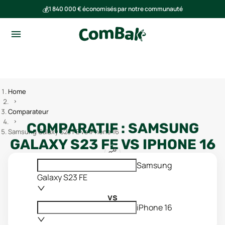
💰
1 840 000 € économisés par notre communauté
🌍
Ensemble, nous avons évité l'émission de 293 tonnes de CO₂
Home
Comparateur
COMPARATIF :
SAMSUNG
Samsung Galaxy S23 FE vs iPhone 16
GALAXY S23 FE
VS
IPHONE 16
Samsung
Galaxy S23 FE
vs
iPhone 16