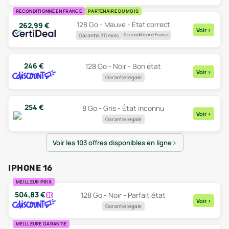
RECONDITIONNÉ EN FRANCE
PARTENAIRE DU MOIS
128 Go - Mauve - État correct
262,99
€
Voir
>
Reconditionné France
Garantie 30 mois
246
€
128 Go - Noir - Bon état
Voir
>
Garantie légale
254
€
8 Go - Gris - État inconnu
Voir
>
Garantie légale
Voir les 103 offres disponibles en ligne
IPHONE 16
MEILLEUR PRIX
504,83
€
128 Go - Noir - Parfait état
Voir
>
Garantie légale
MEILLEURE GARANTIE