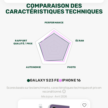
COMPARAISON DES
CARACTÉRISTIQUES TECHNIQUES
PERFORMANCE
RAPPORT
ÉCRAN
QUALITÉ / PRIX
AUTONOMIE
PHOTO
GALAXY S23 FE
IPHONE 16
Scores basés sur les benchmarks, caractéristiques techniques et prix en
reconditionné.
Mis à jour :
Avril 2026