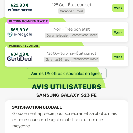
128 Go - État correct
629,90
€
Voir
>
Garantie 36 mois
RECONDITIONNÉ EN FRANCE
Noir - Très bon état
569,90
€
Voir
>
Reconditionné France
Garantie légale
PARTENAIRE DU MOIS
128 Go - Surprise - État correct
604,99
€
Voir
>
Reconditionné France
Garantie 30 mois
Voir les 179 offres disponibles en ligne
AVIS UTILISATEURS
SAMSUNG GALAXY S23 FE
SATISFACTION GLOBALE
Globalement apprécié pour son écran et sa photo, mais
critiqué pour son design banal et son autonomie
moyenne.