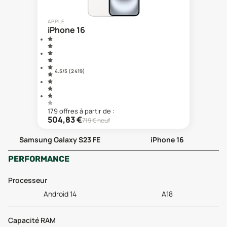
APPLE
iPhone 16
4.5
/5 (
2 419
)
179
offre
s
à partir de :
504,83
€
719
€ neuf
Samsung Galaxy S23 FE
iPhone 16
PERFORMANCE
Processeur
Android 14
A18
Capacité RAM