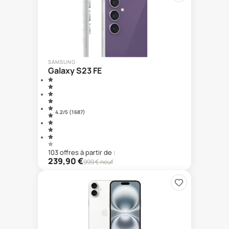
SAMSUNG
Galaxy S23 FE
4.2
/5 (
1 687
)
103
offre
s
à partir de :
239,90
€
999
€ neuf