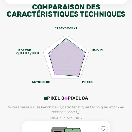
COMPARAISON DES
CARACTÉRISTIQUES TECHNIQUES
PERFORMANCE
RAPPORT
ÉCRAN
QUALITÉ / PRIX
AUTONOMIE
PHOTO
PIXEL 8
PIXEL 8A
Scores basés sur les benchmarks, caractéristiques techniques et prix en
reconditionné.
Mis à jour :
Avril 2026