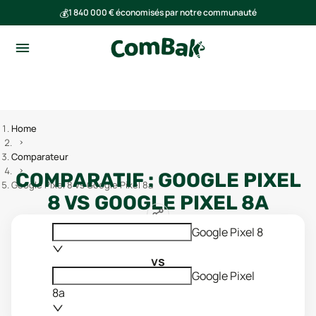
💰
1 840 000 € économisés par notre communauté
🌍
Ensemble, nous avons évité l'émission de 293 tonnes de CO₂
Home
Comparateur
COMPARATIF :
GOOGLE PIXEL
Google Pixel 8 vs Google Pixel 8a
8
VS
GOOGLE PIXEL 8A
Google Pixel 8
vs
Google Pixel
8a