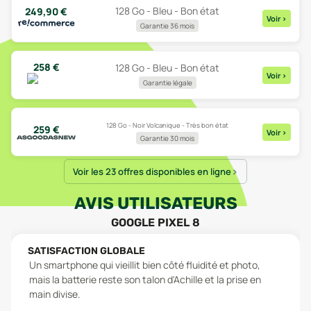
128 Go - Bleu - Bon état
249,90
€
Voir
>
Garantie 36 mois
258
€
128 Go - Bleu - Bon état
Voir
>
Garantie légale
128 Go - Noir Volcanique - Très bon état
259
€
Voir
>
Garantie 30 mois
Voir les 23 offres disponibles en ligne
AVIS UTILISATEURS
GOOGLE PIXEL 8
SATISFACTION GLOBALE
Un smartphone qui vieillit bien côté fluidité et photo,
mais la batterie reste son talon d'Achille et la prise en
main divise.