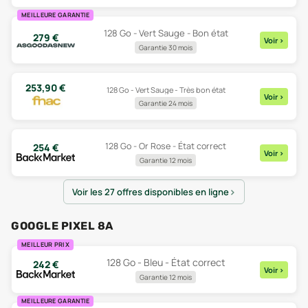
MEILLEURE GARANTIE
128 Go - Vert Sauge - Bon état
279
€
Voir
>
Garantie 30 mois
253,90
€
128 Go - Vert Sauge - Très bon état
Voir
>
Garantie 24 mois
128 Go - Or Rose - État correct
254
€
Voir
>
Garantie 12 mois
Voir les 27 offres disponibles en ligne
GOOGLE PIXEL 8A
MEILLEUR PRIX
128 Go - Bleu - État correct
242
€
Voir
>
Garantie 12 mois
MEILLEURE GARANTIE