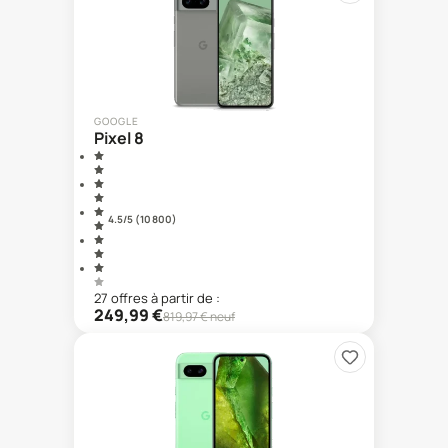
GOOGLE
Pixel 8
4.5
/5 (
10 800
)
27
offre
s
à partir de :
249,99
€
819,97
€ neuf