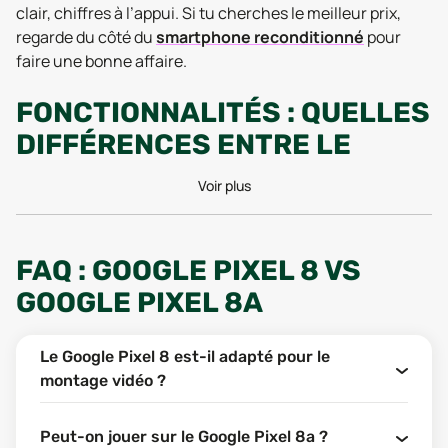
clair, chiffres à l’appui. Si tu cherches le meilleur prix,
regarde du côté du
smartphone reconditionné
pour
faire une bonne affaire.
FONCTIONNALITÉS : QUELLES
DIFFÉRENCES ENTRE LE
GOOGLE PIXEL 8 ET LE
Voir plus
GOOGLE PIXEL 8A ?
Passons au cas qui nous intéresse ! Pour beaucoup, le
FAQ : GOOGLE PIXEL 8 VS
duel entre Pixel 8 et Pixel 8a se résume à une question de
GOOGLE PIXEL 8A
compromis : combien es-tu prêt à payer pour un écran
un peu plus lumineux, un boîtier plus premium ou une
prise en main légèrement différente ? Derrière leur
Le Google Pixel 8 est-il adapté pour le
design similaire, ces deux modèles cachent tout de
montage vidéo ?
même quelques nuances techniques. Le but ici, c’est de
t’aider à comprendre, critère par critère, ce qui peut
Peut-on jouer sur le Google Pixel 8a ?
vraiment faire la différence au quotidien.