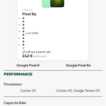
GOOGLE
Pixel 8a
4.4
/5 (
659
)
23
offre
s
à partir de :
242
€
549
€ neuf
Google Pixel 8
Google Pixel 8a
PERFORMANCE
Processeur
Cortex-X3
Cortex-X3, Google Tensor G3
Capacité RAM