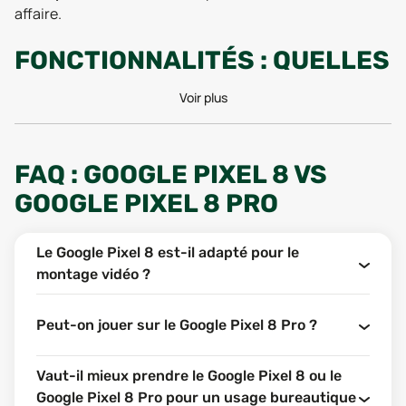
affaire.
FONCTIONNALITÉS : QUELLES
DIFFÉRENCES ENTRE LE
Voir plus
GOOGLE PIXEL 8 ET LE
GOOGLE PIXEL 8 PRO ?
FAQ : GOOGLE PIXEL 8 VS
Passons au cas qui nous intéresse ! À première vue, les
GOOGLE PIXEL 8 PRO
deux modèles partagent un air de famille évident, mais
derrière le design signature de Google se cachent de
vraies différences techniques. Ce duel oppose une
Le Google Pixel 8 est-il adapté pour le
version “Pro” qui vise la polyvalence et les usages
montage vidéo ?
intensifs, à un modèle standard qui mise sur l’équilibre.
Mais où se situent réellement les écarts, et lesquels sont
Peut-on jouer sur le Google Pixel 8 Pro ?
décisifs pour ton usage ? On décortique tout, point par
point.
Vaut-il mieux prendre le Google Pixel 8 ou le
ÉCRAN : DIAGONALE XL OU FORMAT
Google Pixel 8 Pro pour un usage bureautique