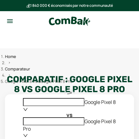
💰
1 840 000 € économisés par notre communauté
🌍
Ensemble, nous avons évité l'émission de 293 tonnes de CO₂
Home
Comparateur
COMPARATIF :
GOOGLE PIXEL
Google Pixel 8 vs Google Pixel 8 Pro
8
VS
GOOGLE PIXEL 8 PRO
Google Pixel 8
vs
Google Pixel 8
Pro