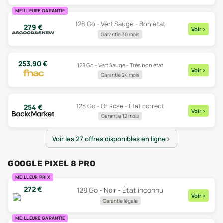
MEILLEURE GARANTIE
128 Go - Vert Sauge - Bon état
279
€
Voir
>
Garantie 30 mois
253,90
€
128 Go - Vert Sauge - Très bon état
Voir
>
Garantie 24 mois
128 Go - Or Rose - État correct
254
€
Voir
>
Garantie 12 mois
Voir les 27 offres disponibles en ligne
GOOGLE PIXEL 8 PRO
MEILLEUR PRIX
272
€
128 Go - Noir - État inconnu
Voir
>
Garantie légale
MEILLEURE GARANTIE