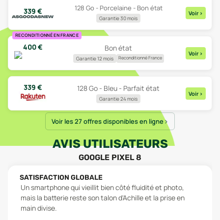
128 Go - Porcelaine - Bon état
339
€
Voir
>
Garantie 30 mois
RECONDITIONNÉ EN FRANCE
400
€
Bon état
Voir
>
Reconditionné France
Garantie 12 mois
339
€
128 Go - Bleu - Parfait état
Voir
>
Garantie 24 mois
Voir les 27 offres disponibles en ligne
AVIS UTILISATEURS
GOOGLE PIXEL 8
SATISFACTION GLOBALE
Un smartphone qui vieillit bien côté fluidité et photo,
mais la batterie reste son talon d'Achille et la prise en
main divise.