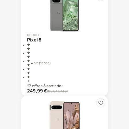
GOOGLE
Pixel 8
4.5
/5 (
10 800
)
27
offre
s
à partir de :
249,99
€
819,97
€ neuf