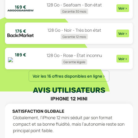
128 Go - Seafoam - Bon état
169
€
Voir
>
Garantie 30 mois
128 Go - Noir - Très bon état
176
€
Voir
>
Garantie 12 mois
189
€
128 Go - Rose - État inconnu
Voir
>
Garantie légale
Voir les 16 offres disponibles en ligne
AVIS UTILISATEURS
IPHONE 12 MINI
SATISFACTION GLOBALE
Globalement, l’iPhone 12 mini séduit par son format
compact et sa bonne fluidité, mais l’autonomie reste son
principal point faible.