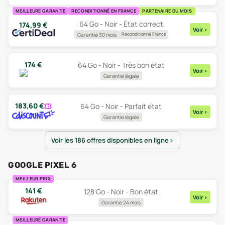
MEILLEURE GARANTIE
RECONDITIONNÉ EN FRANCE
PARTENAIRE DU MOIS
64 Go - Noir - État correct
174,99
€
Voir
>
Reconditionné France
Garantie 30 mois
174
€
64 Go - Noir - Très bon état
Voir
>
Garantie légale
183,60
€
64 Go - Noir - Parfait état
Voir
>
Garantie légale
Voir les 186 offres disponibles en ligne
GOOGLE PIXEL 6
MEILLEUR PRIX
141
€
128 Go - Noir - Bon état
Voir
>
Garantie 24 mois
MEILLEURE GARANTIE