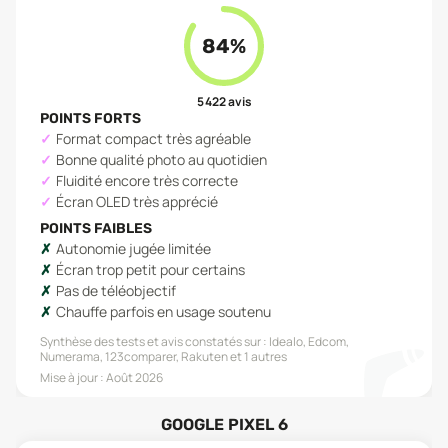
84
%
5 422
avis
POINTS FORTS
Format compact très agréable
Bonne qualité photo au quotidien
Fluidité encore très correcte
Écran OLED très apprécié
POINTS FAIBLES
Autonomie jugée limitée
Écran trop petit pour certains
Pas de téléobjectif
Chauffe parfois en usage soutenu
Synthèse des tests et avis constatés sur :
Idealo, Edcom,
Numerama, 123comparer, Rakuten
et 1 autres
Mise à jour :
Août 2026
GOOGLE PIXEL 6