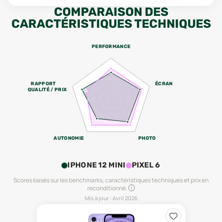
COMPARAISON DES
CARACTÉRISTIQUES TECHNIQUES
PERFORMANCE
RAPPORT
ÉCRAN
QUALITÉ / PRIX
AUTONOMIE
PHOTO
IPHONE 12 MINI
PIXEL 6
Scores basés sur les benchmarks, caractéristiques techniques et prix en
reconditionné.
Mis à jour :
Avril 2026