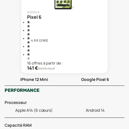
GOOGLE
Pixel 6
4.3
/5 (
2 162
)
16
offre
s
à partir de :
141
€
649
€ neuf
iPhone 12 Mini
Google Pixel 6
PERFORMANCE
Processeur
Apple A14 (6 cœurs)
Android 14
Capacité RAM