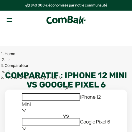
💰
1 840 000 € économisés par notre communauté
🌍
Ensemble, nous avons évité l'émission de 293 tonnes de CO₂
Home
Comparateur
COMPARATIF :
IPHONE 12 MINI
iPhone 12 Mini vs Google Pixel 6
VS
GOOGLE PIXEL 6
iPhone 12
Mini
vs
Google Pixel 6