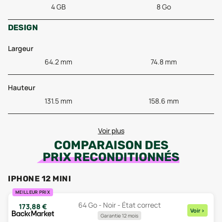
4 GB
8 Go
DESIGN
Largeur
64.2 mm
74.8 mm
Hauteur
131.5 mm
158.6 mm
Voir plus
COMPARAISON DES
PRIX RECONDITIONNÉS
IPHONE 12 MINI
MEILLEUR PRIX
64 Go - Noir - État correct
173,88
€
Voir
>
Garantie 12 mois