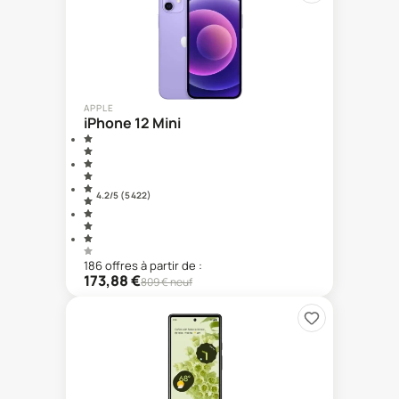
APPLE
iPhone 12 Mini
4.2
/5 (
5 422
)
186
offre
s
à partir de :
173,88
€
809
€ neuf