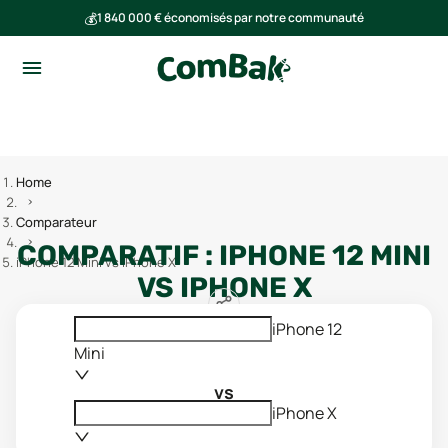
💰
1 840 000 € économisés par notre communauté
🌍
Ensemble, nous avons évité l'émission de 293 tonnes de CO₂
Home
Comparateur
COMPARATIF :
IPHONE 12 MINI
iPhone 12 Mini vs iPhone X
VS
IPHONE X
iPhone 12
Mini
vs
iPhone X