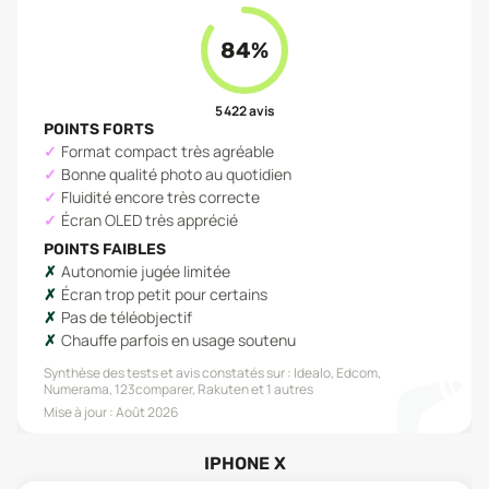
84
%
5 422
avis
POINTS FORTS
Format compact très agréable
Bonne qualité photo au quotidien
Fluidité encore très correcte
Écran OLED très apprécié
POINTS FAIBLES
Autonomie jugée limitée
Écran trop petit pour certains
Pas de téléobjectif
Chauffe parfois en usage soutenu
Synthèse des tests et avis constatés sur :
Idealo, Edcom,
Numerama, 123comparer, Rakuten
et 1 autres
Mise à jour :
Août 2026
IPHONE X