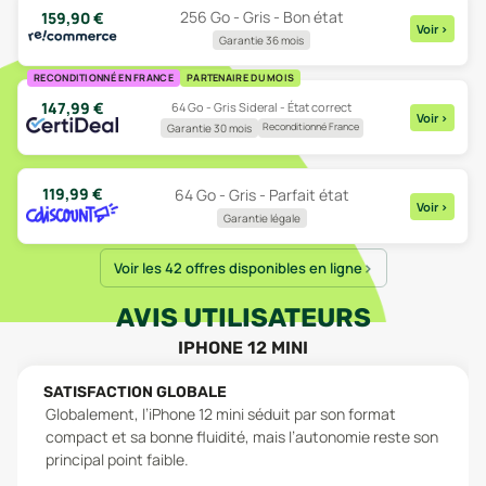
256 Go - Gris - Bon état
159,90
€
Voir
>
Garantie 36 mois
RECONDITIONNÉ EN FRANCE
PARTENAIRE DU MOIS
147,99
€
64 Go - Gris Sideral - État correct
Voir
>
Reconditionné France
Garantie 30 mois
119,99
€
64 Go - Gris - Parfait état
Voir
>
Garantie légale
Voir les 42 offres disponibles en ligne
AVIS UTILISATEURS
IPHONE 12 MINI
SATISFACTION GLOBALE
Globalement, l’iPhone 12 mini séduit par son format
compact et sa bonne fluidité, mais l’autonomie reste son
principal point faible.