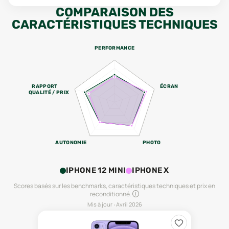
COMPARAISON DES
CARACTÉRISTIQUES TECHNIQUES
PERFORMANCE
RAPPORT
ÉCRAN
QUALITÉ / PRIX
AUTONOMIE
PHOTO
IPHONE 12 MINI
IPHONE X
Scores basés sur les benchmarks, caractéristiques techniques et prix en
reconditionné.
Mis à jour :
Avril 2026