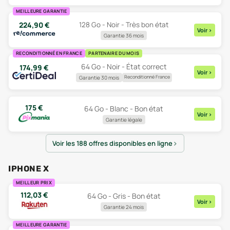
MEILLEURE GARANTIE
224,90
€
128 Go - Noir - Très bon état
Voir
>
Garantie 36 mois
RECONDITIONNÉ EN FRANCE
PARTENAIRE DU MOIS
64 Go - Noir - État correct
174,99
€
Voir
>
Reconditionné France
Garantie 30 mois
175
€
64 Go - Blanc - Bon état
Voir
>
Garantie légale
Voir les 188 offres disponibles en ligne
IPHONE X
MEILLEUR PRIX
112,03
€
64 Go - Gris - Bon état
Voir
>
Garantie 24 mois
MEILLEURE GARANTIE