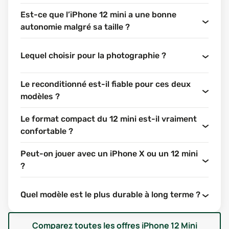
FONCTIONNALITÉS : QUE
Est-ce que l’iPhone 12 mini a une bonne
VALENT VRAIMENT L’IPHONE
autonomie malgré sa taille ?
X ET L’IPHONE 12 MINI ?
Lequel choisir pour la photographie ?
ÉCRAN : UN DUEL OLED TRÈS SERRÉ
Les deux modèles misent sur la technologie OLED, ce qui
Le reconditionné est-il fiable pour ces deux
garantit un excellent contraste, des noirs profonds et
modèles ?
une bonne gestion des couleurs. L’iPhone X propose une
dalle Super Retina de 5,8 pouces, tandis que l’iPhone 12
Le format compact du 12 mini est-il vraiment
mini, fidèle à son nom, se contente de 5,4 pouces. Moins
confortable ?
grand, donc, mais un peu plus net avec une densité de
pixels légèrement supérieure.
Peut-on jouer avec un iPhone X ou un 12 mini
?
Ce qu’il faut retenir : les deux offrent une expérience
visuelle de qualité, mais si tu préfères un écran un peu
plus grand sans aller jusqu’à un modèle imposant,
Quel modèle est le plus durable à long terme ?
l’iPhone X a un léger avantage. À l’inverse, si la
compacité est un critère important, l’iPhone 12 mini fait
Comparez toutes les offres
iPhone 12 Mini