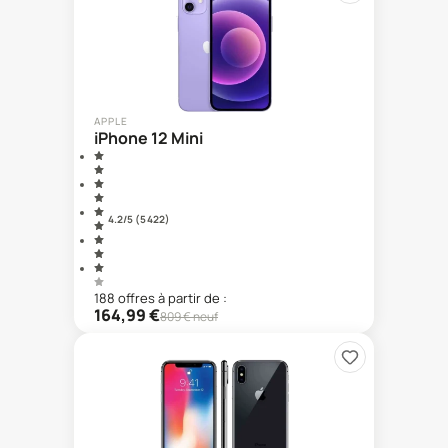
APPLE
iPhone 12 Mini
4.2
/5 (
5 422
)
188
offre
s
à partir de :
164,99
€
809
€ neuf