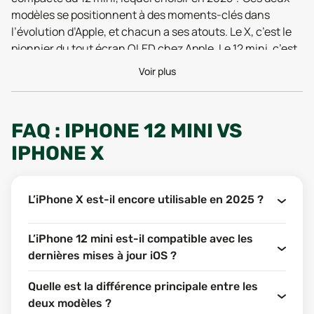
modèles se positionnent à des moments-clés dans
l’évolution d’Apple, et chacun a ses atouts. Le X, c’est le
pionnier du tout écran OLED chez Apple. Le 12 mini, c’est
le concentré de puissance dans un boîtier qui rappelle
Voir plus
les formats plus traditionnels, mais sans faire de
compromis sur les technologies de pointe. Ces 2 modèles
font partis de ces
smartphones
très intéressants si vous
FAQ : IPHONE 12 MINI VS
avez un budget correct en 2025.
IPHONE X
L’objectif de cette comparaison est simple : t’aider à voir
clair entre ces deux options du marché reconditionné.
On va détailler leurs différences, leurs forces, leurs
L’iPhone X est-il encore utilisable en 2025 ?
limites, pour que tu puisses faire un choix éclairé, que ce
soit pour une question de budget, de confort d’utilisation
L’iPhone 12 mini est-il compatible avec les
ou d’envie de nouveauté.
dernières mises à jour iOS ?
Prêt à plonger dans le comparatif ? Passons au cas qui
nous intéresse.
Quelle est la différence principale entre les
deux modèles ?