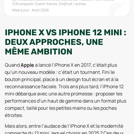
123comparer, Ouest-france, Ginjfo
et 1 autres
Mise à jour :
Août 2026
IPHONE X VS IPHONE 12 MINI :
DEUX APPROCHES, UNE
MÊME AMBITION
Quand
Apple
a lancé l’iPhone X en 2017, c’était plus
qu’un nouveau modèle : c’était un tournant. Fini le
bouton principal, place à un design tout écran et à la
reconnaissance faciale. Trois ans plus tard, l’iPhone 12
mini débarque avec une autre promesse : proposer les
performances d’un haut de gamme dans un format plus
compact, taillé pour les petites mains ou les poches
étroites.
Mais alors, entre l’audace de l’iPhone X et la modernité
compacte du 12 mini, lequel choisir en 2025 ? Ces deux