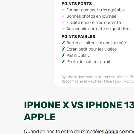
POINTS FORTS
Format compact très agréable
Bonnes photos en journée
Fluidité encore très correcte
Autonomie correcte au quotidien
POINTS FAIBLES
Batterie limitée sur une journée
Écran petit pour les vidéos
Pas d’USB-C
Photo de nuit en retrait
Synthèse des tests et avis constatés sur :
Zd
123comparer
et 4 autres
Mise à jour :
Août 
IPHONE X VS IPHONE 1
APPLE
Quand on hésite entre deux modèles
Apple
comme 