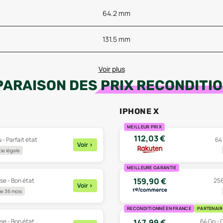
64.2 mm
131.5 mm
Voir plus
ARAISON DES
PRIX RECONDITI
IPHONE X
MEILLEUR PRIX
112,03
€
 - Parfait état
64 
Voir
>
ie légale
MEILLEURE GARANTIE
159,90
€
se - Bon état
256
Voir
>
e 36 mois
RECONDITIONNÉ EN FRANCE
PARTENAIR
se - Bon état
64 Go - G
147,99
€