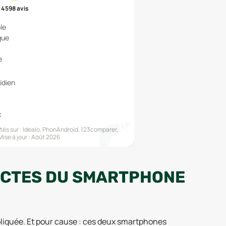
4 598
avis
le
que
e
idien
x
és sur :
Idealo, PhonAndroid, 123comparer,
Mise à jour :
Août 2026
MPACTES DU SMARTPHONE
pliquée. Et pour cause : ces deux smartphones