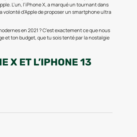
pple. L’un, l’iPhone X, a marqué un tournant dans
e la volonté d’Apple de proposer un smartphone ultra
 modernes en 2021 ? C’est exactement ce que nous
e et ton budget, que tu sois tenté par la nostalgie
 X ET L’IPHONE 13
ran Super Retina de 5,8 pouces, quand l’iPhone 13
rement supérieur grâce à sa taille, mais en pratique,
s plus fidèle.
ns sacrifier la qualité d’affichage. L’iPhone X reste