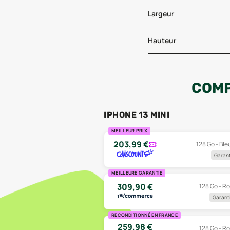
Largeur
Hauteur
COMP
IPHONE 13 MINI
MEILLEUR PRIX
203,99
€
128 Go - Bleu
Garant
MEILLEURE GARANTIE
309,90
€
128 Go - Ro
Garanti
RECONDITIONNÉ EN FRANCE
259,98
€
128 Go - Ro