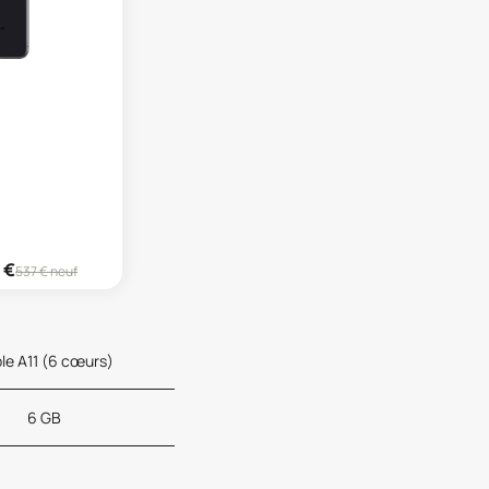
€
537
€ neuf
le A11 (6 cœurs)
6 GB