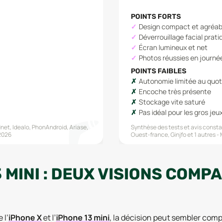
POINTS FORTS
Design compact et agréab
Déverrouillage facial prati
Écran lumineux et net
Photos réussies en journé
POINTS FAIBLES
Autonomie limitée au quot
Encoche très présente
Stockage vite saturé
Pas idéal pour les gros jeu
net, Idealo, PhonAndroid, Ariase,
Synthèse des tests et avis constat
2026
Ouest-france, Ginjfo
et 1 autres
3 MINI : DEUX VISIONS CO
l’
iPhone X
et l’
iPhone 13 mini
, la décision peut sembler com