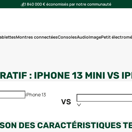
💰
1 840 000 € économisés par notre communauté
🌍
Ensemble, nous avons évité l'émission de 293 tonnes de CO₂
ablettes
Montres connectées
Consoles
Audio
Image
Petit électrom
ATIF :
IPHONE 13 MINI
VS
I
iPhone 13
vs
SON DES CARACTÉRISTIQUES T