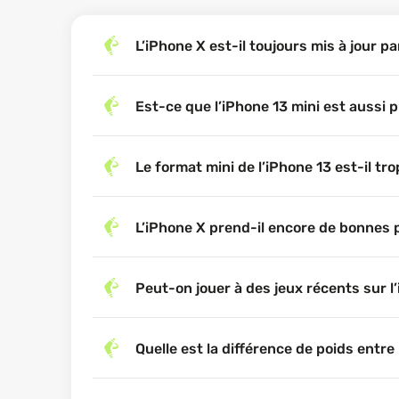
PERFORMANCES : UNE GÉNÉRAT
L’iPhone X est-il toujours mis à jour pa
Sous le capot, les choses sont claires. L’iPhone 1
Que ce soit pour lancer des applis lourdes, jouer, m
Est-ce que l’iPhone 13 mini est aussi 
Ce gain de performances ne se limite pas à la vitess
où l’iPhone X commence à approcher la fin de son 
Le format mini de l’iPhone 13 est-il tro
AUTONOMIE : AVANTAGE À LA P
L’iPhone X prend-il encore de bonnes
L’autonomie est souvent un point sensible, surtout s
l’efficacité de sa puce A15 et à une optimisation lo
Peut-on jouer à des jeux récents sur l
Cela dit, aucun des deux ne brille par une enduranc
garde une légère avance.
APPAREIL PHOTO : DEUX CAPT
Quelle est la différence de poids entre
L’iPhone X mise sur un double capteur 12 Mpx avec 