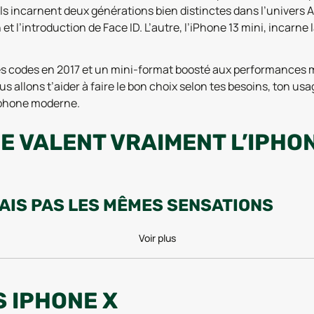
s incarnent deux générations bien distinctes dans l’univers A
et l’introduction de Face ID. L’autre, l’iPhone 13 mini, incarn
 les codes en 2017 et un mini-format boosté aux performances
allons t’aider à faire le bon choix selon tes besoins, ton usag
léphone moderne.
E VALENT VRAIMENT L’IPHONE
MAIS PAS LES MÊMES SENSATIONS
es différences se font vite sentir. L’iPhone X embarque un éc
Voir plus
. Sur le papier, l’iPhone X semble offrir un confort visuel légè
vée, d’un contraste plus équilibré et d’une gestion des couleur
te la différence pour les amateurs de format vraiment réduit, sa
VS IPHONE X
ccuser les années, avec des bordures un peu plus larges.