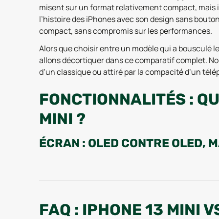
misent sur un format relativement compact, mais il
l’histoire des iPhones avec son design sans bouton 
compact, sans compromis sur les performances.
Alors que choisir entre un modèle qui a bousculé
allons décortiquer dans ce comparatif complet. Nous 
d’un classique ou attiré par la compacité d’un té
FONCTIONNALITÉS : QU
MINI ?
ÉCRAN : OLED CONTRE OLED, 
Les deux modèles misent sur une dalle OLED, mais l
mini opte pour une version plus petite, à 5,4 pouces
l’iPhone 13 mini bénéficie d’une luminosité plus éle
Autre point : la compacité du 13 mini peut faire tou
FAQ : IPHONE 13 MINI 
agréable à utiliser, mais son design commence à a