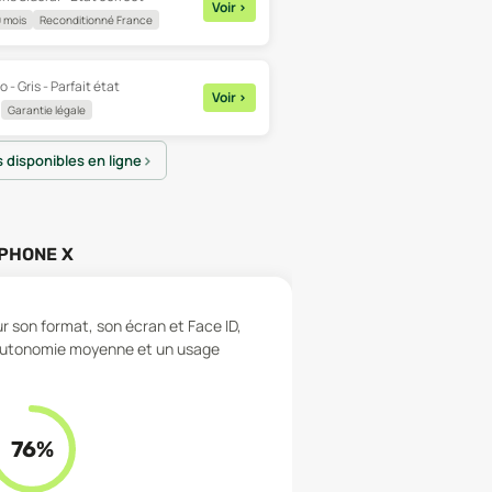
Voir
>
 mois
Reconditionné France
o - Gris - Parfait état
Voir
>
Garantie légale
s disponibles en ligne
IPHONE X
ur son format, son écran et Face ID,
e autonomie moyenne et un usage
76
%