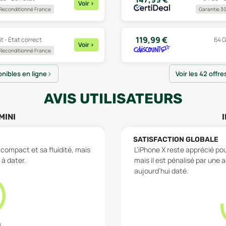
Voir
>
Reconditionné France
Garantie 30
119,99
€
t - État correct
64 G
Voir
>
Reconditionné France
onibles en ligne
Voir les 42 offre
AVIS UTILISATEURS
MINI
SATISFACTION GLOBALE
compact et sa fluidité, mais
L’iPhone X reste apprécié po
à dater.
mais il est pénalisé par un
aujourd’hui daté.
s