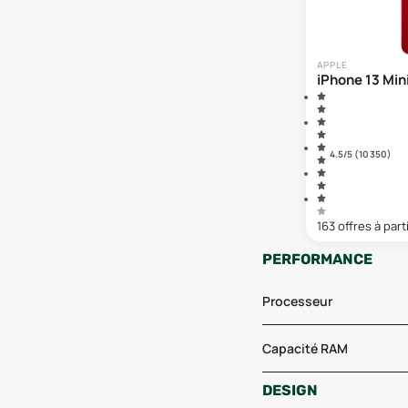
APPLE
iPhone 13 Min
4.5
/5 (
10 350
)
163
offre
s
à part
PERFORMANCE
Processeur
Capacité RAM
DESIGN