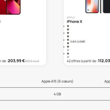
APPLE
i
iPhone X
3.8
/5 (
4 598
)
203,99
€
112,03
ir de :
42
offre
s
à partir de :
809
€ neuf
Apple A15 (6 cœurs)
App
4 GB