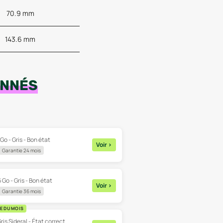
70.9 mm
143.6 mm
ONNÉS
Go - Gris - Bon état
Voir
>
Garantie 24 mois
 Go - Gris - Bon état
Voir
>
Garantie 36 mois
E DU MOIS
ris Sideral - État correct