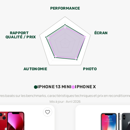
PERFORMANCE
RAPPORT
ÉCRAN
QUALITÉ / PRIX
AUTONOMIE
PHOTO
IPHONE 13 MINI
IPHONE X
es basés sur les benchmarks, caractéristiques techniques et prix en reconditionn
Mis à jour :
Avril 2026