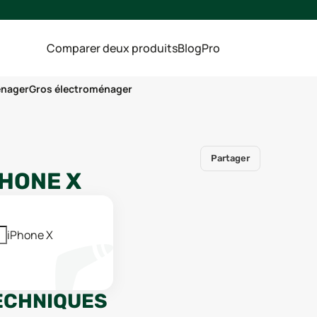
Comparer deux produits
Blog
Pro
énager
Gros électroménager
Partager
PHONE X
iPhone X
ECHNIQUES