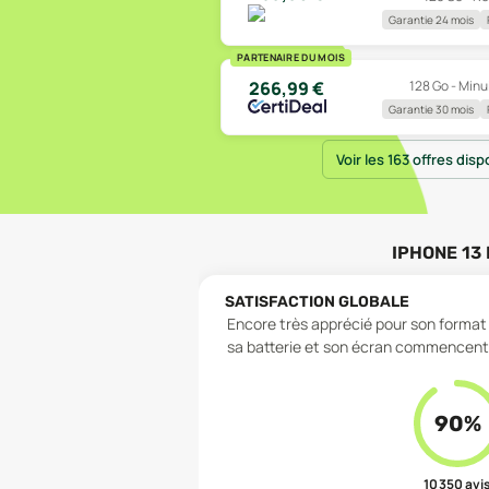
Garantie 24 mois
PARTENAIRE DU MOIS
128 Go - Minui
266,99
€
Garantie 30 mois
Voir les 163 offres disp
IPHONE 13 
SATISFACTION GLOBALE
Encore très apprécié pour son format 
sa batterie et son écran commencent 
90
%
10 350
avi