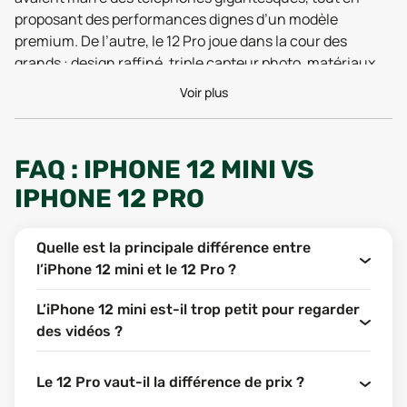
proposant des performances dignes d’un modèle
premium. De l’autre, le 12 Pro joue dans la cour des
grands : design raffiné, triple capteur photo, matériaux
nobles… bref, une version taillée pour les utilisateurs
Voir plus
exigeants.
Mais alors, lequel est vraiment fait pour toi ? Le format de
poche du mini peut-il rivaliser avec la sophistication du
FAQ : IPHONE 12 MINI VS
Pro ? Et surtout, est-ce que le jeu en vaut la chandelle,
IPHONE 12 PRO
niveau budget et fonctionnalités ? C’est ce qu’on va
décortiquer ensemble, point par point. Spoiler : il n’y a pas
de mauvais choix, seulement celui qui colle à ton usage.
Quelle est la principale différence entre
l’iPhone 12 mini et le 12 Pro ?
FONCTIONNALITÉS : QUE
L’iPhone 12 mini est-il trop petit pour regarder
VALENT VRAIMENT L’IPHONE
des vidéos ?
12 MINI ET L’IPHONE 12 PRO ?
Le 12 Pro vaut-il la différence de prix ?
ÉCRAN ET FORMAT : DEUX TAILLES, DEUX