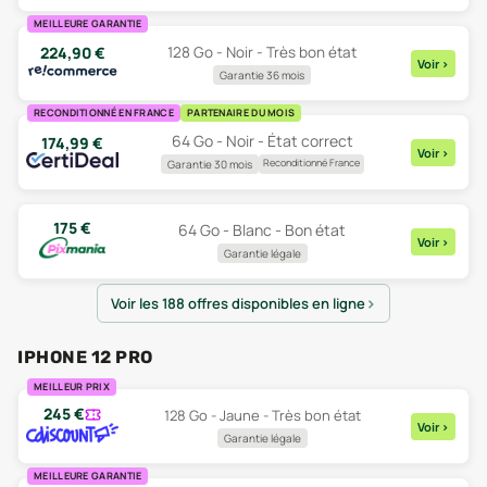
MEILLEURE GARANTIE
224,90
€
128 Go - Noir - Très bon état
Voir
>
Garantie 36 mois
RECONDITIONNÉ EN FRANCE
PARTENAIRE DU MOIS
64 Go - Noir - État correct
174,99
€
Voir
>
Reconditionné France
Garantie 30 mois
175
€
64 Go - Blanc - Bon état
Voir
>
Garantie légale
Voir les 188 offres disponibles en ligne
IPHONE 12 PRO
MEILLEUR PRIX
245
€
128 Go - Jaune - Très bon état
Voir
>
Garantie légale
MEILLEURE GARANTIE