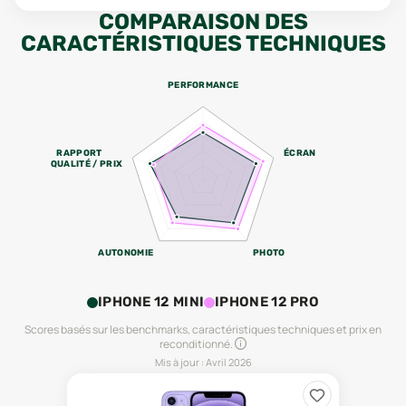
COMPARAISON DES
CARACTÉRISTIQUES TECHNIQUES
PERFORMANCE
RAPPORT
ÉCRAN
QUALITÉ / PRIX
AUTONOMIE
PHOTO
IPHONE 12 MINI
IPHONE 12 PRO
Scores basés sur les benchmarks, caractéristiques techniques et prix en
reconditionné.
Mis à jour :
Avril 2026