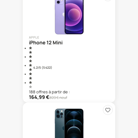
APPLE
iPhone 12 Mini
4.2
/5 (
5 422
)
188
offre
s
à partir de :
164,99
€
809
€ neuf