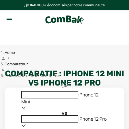
💰
1 840 000 € économisés par notre communauté
🌍
Ensemble, nous avons évité l'émission de 293 tonnes de CO₂
Home
Comparateur
COMPARATIF :
IPHONE 12 MINI
iPhone 12 Mini vs iPhone 12 Pro
VS
IPHONE 12 PRO
iPhone 12
Mini
vs
iPhone 12 Pro