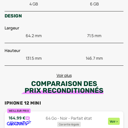
4 GB
6 GB
DESIGN
Largeur
64.2 mm
71.5 mm
Hauteur
131.5 mm
146.7 mm
Voir plus
COMPARAISON DES
PRIX RECONDITIONNÉS
IPHONE 12 MINI
MEILLEUR PRIX
164,99
€
64 Go - Noir - Parfait état
Voir
>
Garantie légale