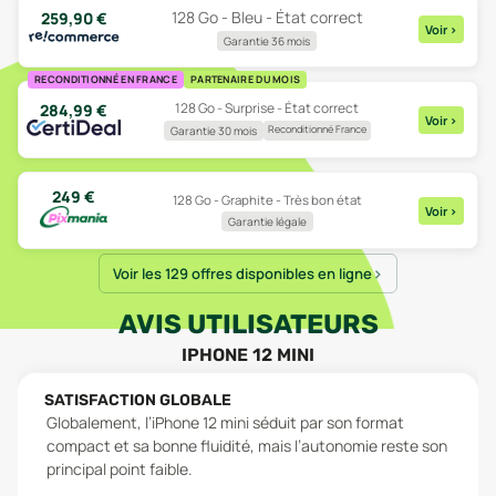
128 Go - Bleu - État correct
259,90
€
Voir
>
Garantie 36 mois
RECONDITIONNÉ EN FRANCE
PARTENAIRE DU MOIS
128 Go - Surprise - État correct
284,99
€
Voir
>
Reconditionné France
Garantie 30 mois
249
€
128 Go - Graphite - Très bon état
Voir
>
Garantie légale
Voir les 129 offres disponibles en ligne
AVIS UTILISATEURS
IPHONE 12 MINI
SATISFACTION GLOBALE
Globalement, l’iPhone 12 mini séduit par son format
compact et sa bonne fluidité, mais l’autonomie reste son
principal point faible.