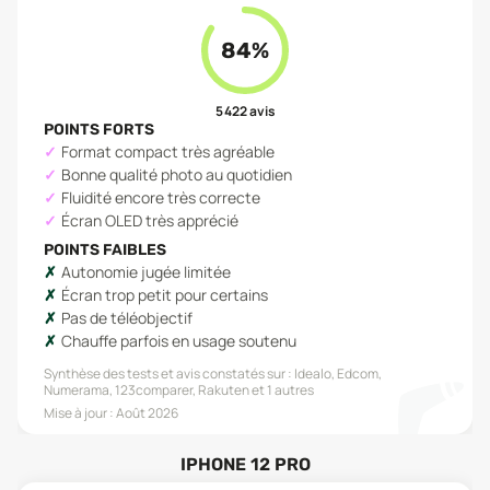
84
%
5 422
avis
POINTS FORTS
Format compact très agréable
Bonne qualité photo au quotidien
Fluidité encore très correcte
Écran OLED très apprécié
POINTS FAIBLES
Autonomie jugée limitée
Écran trop petit pour certains
Pas de téléobjectif
Chauffe parfois en usage soutenu
Synthèse des tests et avis constatés sur :
Idealo, Edcom,
Numerama, 123comparer, Rakuten
et 1 autres
Mise à jour :
Août 2026
IPHONE 12 PRO