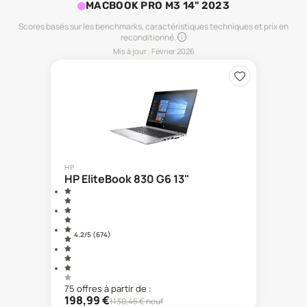
MACBOOK PRO M3 14" 2023
Scores basés sur les benchmarks, caractéristiques techniques et prix en
reconditionné.
Mis à jour :
Février 2026
HP
HP EliteBook 830 G6 13"
4.2
/5 (
674
)
75
offre
s
à partir de :
198,99
€
1130,45
€ neuf