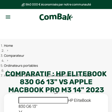
💰
1 840 000 € économisés par notre communauté
🌍
Ensemble, nous avons évité l'émission de 293 tonnes de CO₂
Home
Comparateur
Ordinateurs portables
COMPARATIF :
HP ELITEBOOK
HP EliteBook 830 G6 13" vs Apple MacBook Pro M3 14" 2023
830 G6 13"
VS
APPLE
MACBOOK PRO M3 14" 2023
HP EliteBook
830 G6 13"