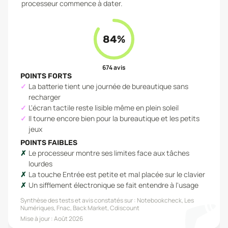
processeur commence à dater.
84
%
674
avis
POINTS FORTS
La batterie tient une journée de bureautique sans
recharger
L'écran tactile reste lisible même en plein soleil
Il tourne encore bien pour la bureautique et les petits
jeux
POINTS FAIBLES
Le processeur montre ses limites face aux tâches
lourdes
La touche Entrée est petite et mal placée sur le clavier
Un sifflement électronique se fait entendre à l'usage
Synthèse des tests et avis constatés sur :
Notebookcheck, Les
Numériques, Fnac, Back Market, Cdiscount
Mise à jour :
Août 2026