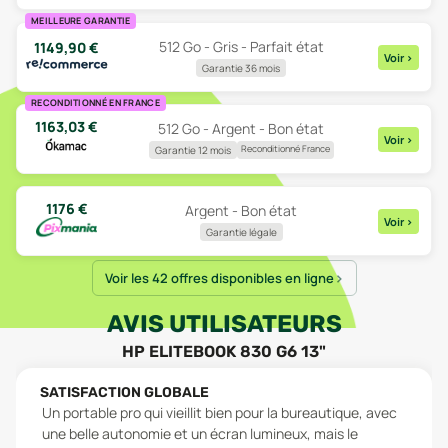
MEILLEURE GARANTIE
512 Go - Gris - Parfait état
1149,90
€
Voir
>
Garantie 36 mois
RECONDITIONNÉ EN FRANCE
1163,03
€
512 Go - Argent - Bon état
Voir
>
Reconditionné France
Garantie 12 mois
1176
€
Argent - Bon état
Voir
>
Garantie légale
Voir les 42 offres disponibles en ligne
AVIS UTILISATEURS
HP ELITEBOOK 830 G6 13"
SATISFACTION GLOBALE
Un portable pro qui vieillit bien pour la bureautique, avec
une belle autonomie et un écran lumineux, mais le