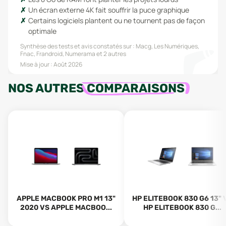
Un écran externe 4K fait souffrir la puce graphique
Certains logiciels plantent ou ne tournent pas de façon
optimale
Synthèse des tests et avis constatés sur :
Macg, Les Numériques,
Fnac, Frandroid, Numerama
et 2 autres
Mise à jour :
Août 2026
NOS AUTRES
COMPARAISONS
APPLE MACBOOK PRO M1 13"
HP ELITEBOOK 830 G6 13" 
2020 VS APPLE MACBOO...
HP ELITEBOOK 830 G...