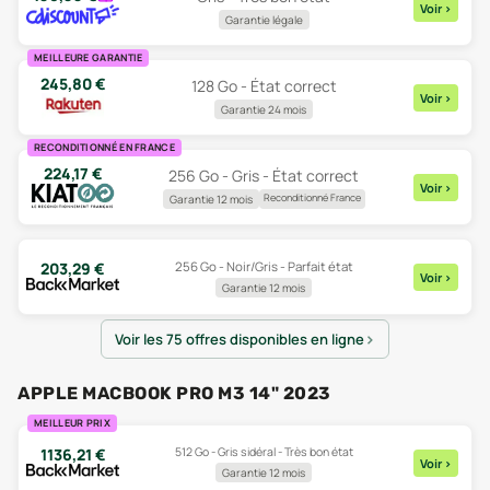
Voir
>
Garantie légale
MEILLEURE GARANTIE
245,80
€
128 Go - État correct
Voir
>
Garantie 24 mois
RECONDITIONNÉ EN FRANCE
224,17
€
256 Go - Gris - État correct
Voir
>
Reconditionné France
Garantie 12 mois
256 Go - Noir/Gris - Parfait état
203,29
€
Voir
>
Garantie 12 mois
Voir les 75 offres disponibles en ligne
APPLE MACBOOK PRO M3 14" 2023
MEILLEUR PRIX
512 Go - Gris sidéral - Très bon état
1136,21
€
Voir
>
Garantie 12 mois