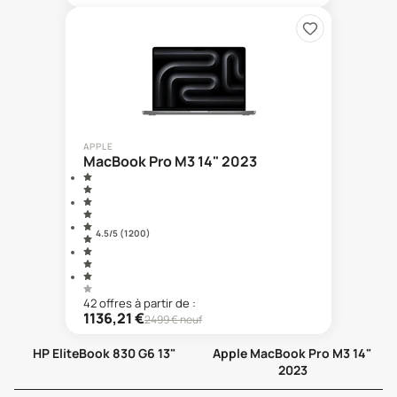
APPLE
MacBook Pro M3 14" 2023
4.5
/5 (
1 200
)
42
offre
s
à partir de :
1136,21
€
2499
€ neuf
HP EliteBook 830 G6 13"
Apple MacBook Pro M3 14"
2023