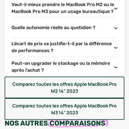
performant, fiable, et parfaitement adapté aux tâches
Vaut-il mieux prendre le MacBook Pro M2 ou le
exigeantes du quotidien. Mais alors, où se situent les
MacBook Pro M3 pour un usage bureautique ?
vraies différences à l’usage ? Décortiquons point par
point.
Quelle autonomie réelle au quotidien ?
ÉCRAN : DALLE MINI-LED OU SIMPLE
LIQUID RETINA ?
L’écart de prix se justifie-t-il par la différence
de performances ?
Difficile de départager ces deux modèles sur la qualité
d’affichage. Les deux proposent une dalle Liquid Retina
Peut-on upgrader le stockage ou la mémoire
XDR mini-LED de 14,2 pouces, affichant une résolution de
après l’achat ?
3024 x 1964 pixels. Le taux de rafraîchissement monte
jusqu’à 120 Hz grâce à la technologie ProMotion, ce qui
Comparez toutes les offres
Apple MacBook Pro
garantit une fluidité remarquable, aussi bien pour le
M2 14" 2023
défilement des pages web que pour le montage vidéo. La
luminosité de pointe atteint 1600 nits en HDR, assurant
Comparez toutes les offres
Apple MacBook Pro
une lisibilité optimale même en environnement très
M3 14" 2023
lumineux.
NOS AUTRES
COMPARAISONS
La différence ne se joue donc pas sur la technologie,