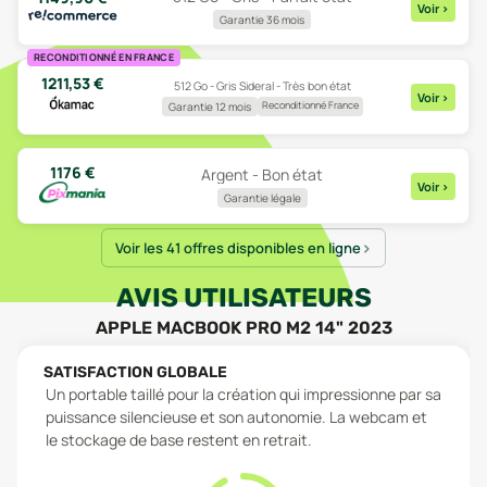
Voir
>
Garantie 36 mois
RECONDITIONNÉ EN FRANCE
1211,53
€
512 Go - Gris Sideral - Très bon état
Voir
>
Reconditionné France
Garantie 12 mois
1176
€
Argent - Bon état
Voir
>
Garantie légale
Voir les 41 offres disponibles en ligne
AVIS UTILISATEURS
APPLE MACBOOK PRO M2 14" 2023
SATISFACTION GLOBALE
Un portable taillé pour la création qui impressionne par sa
puissance silencieuse et son autonomie. La webcam et
le stockage de base restent en retrait.