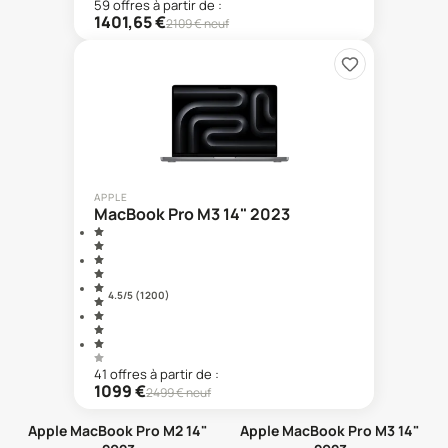
59
offre
s
à partir de :
1401,65
€
2109
€ neuf
APPLE
MacBook Pro M3 14" 2023
4.5
/5 (
1 200
)
41
offre
s
à partir de :
1099
€
2499
€ neuf
Apple MacBook Pro M2 14"
Apple MacBook Pro M3 14"