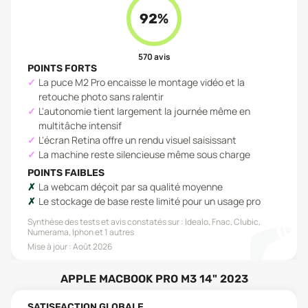
92
%
570
avis
POINTS FORTS
La puce M2 Pro encaisse le montage vidéo et la
retouche photo sans ralentir
L'autonomie tient largement la journée même en
multitâche intensif
L'écran Retina offre un rendu visuel saisissant
La machine reste silencieuse même sous charge
POINTS FAIBLES
La webcam déçoit par sa qualité moyenne
Le stockage de base reste limité pour un usage pro
Synthèse des tests et avis constatés sur :
Idealo, Fnac, Clubic,
Numerama, Iphon
et 1 autres
Mise à jour :
Août 2026
APPLE MACBOOK PRO M3 14" 2023
SATISFACTION GLOBALE