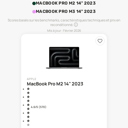
MACBOOK PRO M2 14" 2023
MACBOOK PRO M3 14" 2023
Scores basés sur les benchmarks, caractéristiques techniques et prix en
reconditionné.
Mis à jour :
Février 2026
APPLE
MacBook Pro M2 14" 2023
4.6
/5 (
570
)