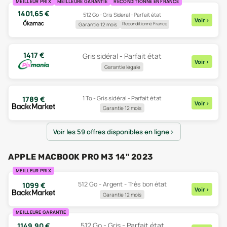
MEILLEUR PRIX
MEILLEURE GARANTIE
RECONDITIONNÉ EN FRANCE
1401,65
€
512 Go - Gris Sideral - Parfait état
Voir
>
Reconditionné France
Garantie 12 mois
1417
€
Gris sidéral - Parfait état
Voir
>
Garantie légale
1 To - Gris sidéral - Parfait état
1789
€
Voir
>
Garantie 12 mois
Voir les 59 offres disponibles en ligne
APPLE MACBOOK PRO M3 14" 2023
MEILLEUR PRIX
512 Go - Argent - Très bon état
1099
€
Voir
>
Garantie 12 mois
MEILLEURE GARANTIE
512 Go - Gris - Parfait état
1149,90
€