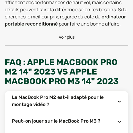
affichent des performances de haut vol, mais certains
détails peuvent faire la différence selon tes besoins. Si tu
cherches le meilleur prix, regarde du côté du
ordinateur
portable reconditionné
pour faire une bonne affaire.
FONCTIONNALITÉS : QUELLES
Voir plus
DIFFÉRENCES ENTRE LE
MACBOOK PRO M2 ET LE
FAQ : APPLE MACBOOK PRO
MACBOOK PRO M3 ?
M2 14" 2023 VS APPLE
MACBOOK PRO M3 14" 2023
Passons au cas qui nous intéresse : que vaut vraiment ce
duel de processeurs maison ? Derrière une fiche
technique qui semble très proche, chaque modèle vise
Le MacBook Pro M2 est-il adapté pour le
un public légèrement différent. Le MacBook Pro M3 mise
montage vidéo ?
sur une finesse de gravure inédite chez la marque avec
la puce M3, promettant des gains d’efficacité et une
Peut-on jouer sur le MacBook Pro M3 ?
endurance largement revue à la hausse. Le MacBook Pro
M2, lui, s’impose toujours comme un ordinateur portable