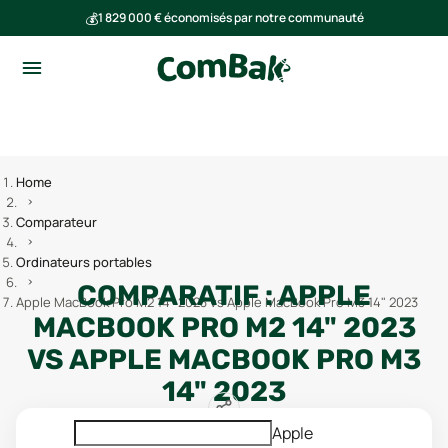
💰
1 829 000 € économisés par notre communauté
🌍
Ensemble, nous avons évité l'émission de 291 tonnes de CO₂
Home
Comparateur
Ordinateurs portables
COMPARATIF :
APPLE
Apple MacBook Pro M2 14" 2023 vs Apple MacBook Pro M3 14" 2023
MACBOOK PRO M2 14" 2023
VS
APPLE MACBOOK PRO M3
14" 2023
Apple