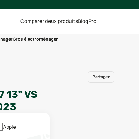
Comparer deux produits
Blog
Pro
énager
Gros électroménager
Partager
7 13"
VS
023
Apple