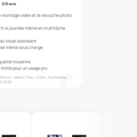
570
avis
e montage vidéo et la retouche photo
nt la journée même en multitâche
du visuel saisissant
euse même sous charge
qualité moyenne
limité pour un usage pro
és sur :
Idealo, Fnac, Clubic, Numerama,
t 2026