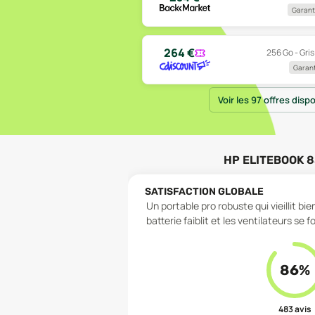
Garanti
264
€
256 Go - Gris
Garant
Voir les 97 offres disp
HP ELITEBOOK 8
SATISFACTION GLOBALE
Un portable pro robuste qui vieillit bi
batterie faiblit et les ventilateurs se
86
%
483
avis