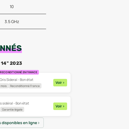
10
3.5 GHz
ONNÉS
14" 2023
RECONDITIONNÉ EN FRANCE
 Gris Sideral - Bon état
Voir
>
 mois
Reconditionné France
s sidéral - Bon état
Voir
>
Garantie légale
s disponibles en ligne