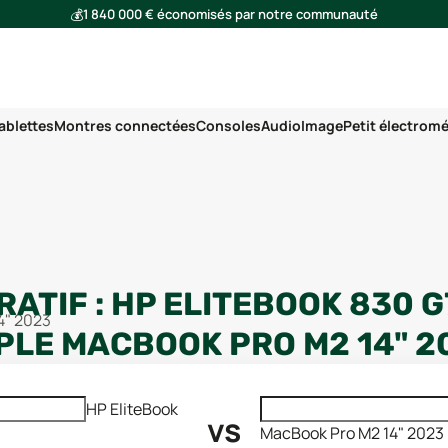
💰
1 840 000 € économisés par notre communauté
🌍
Ensemble, nous avons évité l'émission de 293 tonnes de CO₂
ablettes
Montres connectées
Consoles
Audio
Image
Petit électrom
ATIF :
HP ELITEBOOK 830 G
4" 2023
PLE MACBOOK PRO M2 14" 2
HP EliteBook
vs
MacBook Pro M2 14" 2023