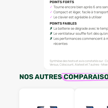
POINTS FORTS
Tourne encore bien après 6 ans sa
Compact et léger, facile à transpor
Le clavier est agréable à utiliser
POINTS FAIBLES
La batterie se dégrade avec le tem
Le ventilateur souffle fort dès qu'o
Les performances commencent à mo
récentes
Synthèse des tests et avis constatés sur :
Co
Versus, Cdiscount, Alatest
et 7 autres
Mise 
NOS AUTRES
COMPARAIS