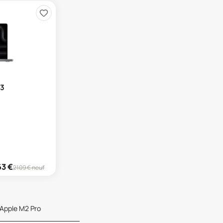
23
63
€
2109
€ neuf
Apple M2 Pro