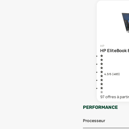
HP
HP EliteBook 
4.3
/5 (
483
)
97
offre
s
à parti
PERFORMANCE
Processeur