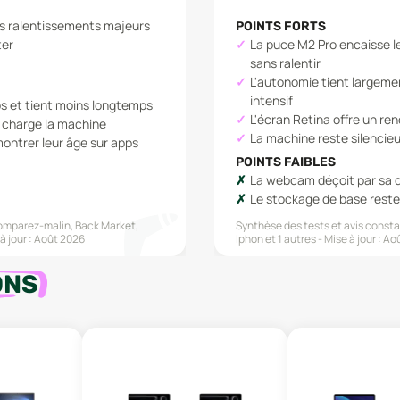
ns ralentissements majeurs
POINTS FORTS
ter
La puce M2 Pro encaisse l
sans ralentir
L'autonomie tient largeme
intensif
ps et tient moins longtemps
L'écran Retina offre un ren
n charge la machine
La machine reste silenci
ntrer leur âge sur apps
POINTS FAIBLES
La webcam déçoit par sa 
Le stockage de base reste 
mparez-malin, Back Market,
Synthèse des tests et avis constat
à jour :
Août 2026
Iphon
et 1 autres
Mise à jour :
Aoû
ONS