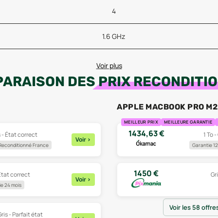
4
1.6 GHz
Voir plus
ARAISON DES
PRIX RECONDITI
APPLE MACBOOK PRO M2 
MEILLEUR PRIX
MEILLEURE GARANTIE
1434,63
€
 - État correct
1 To -
Voir
>
Reconditionné France
Garantie 12
1450
€
État correct
Gri
Voir
>
e 24 mois
Voir les 58 offre
ris - Parfait état