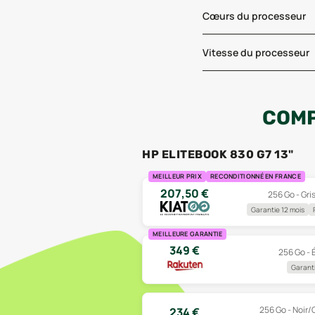
Cœurs du processeur
Vitesse du processeur
COMP
HP ELITEBOOK 830 G7 13"
MEILLEUR PRIX
RECONDITIONNÉ EN FRANCE
207,50
€
256 Go - Gris
Garantie 12 mois
MEILLEURE GARANTIE
349
€
256 Go - 
Garanti
256 Go - Noir/G
234
€