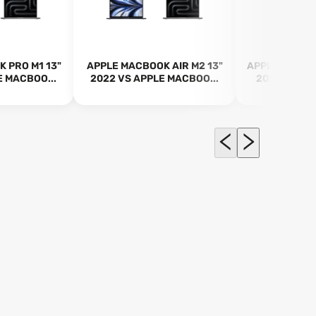
 PRO M1 13"
APPLE MACBOOK AIR M2 13"
APPLE MACBO
E MACBOO...
2022 VS APPLE MACBOO...
2023 VS HP 