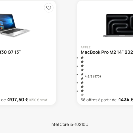
APPLE
830 G7 13"
MacBook Pro M2 14" 20
4.6
/5 (
570
)
207,50
€
1434,
r de :
58
offre
s
à partir de :
1050
€ neuf
Intel Core i5-10210U