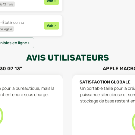
Voir
>
e 12 mois
 - État inconnu
Voir
>
ie légale
onibles en ligne
AVIS UTILISATEURS
30 G7 13"
APPLE MACBO
SATISFACTION GLOBALE
en pour la bureautique, mais la
Un portable taillé pour la cr
 font entendre sous charge.
puissance silencieuse et so
stockage de base restent en 