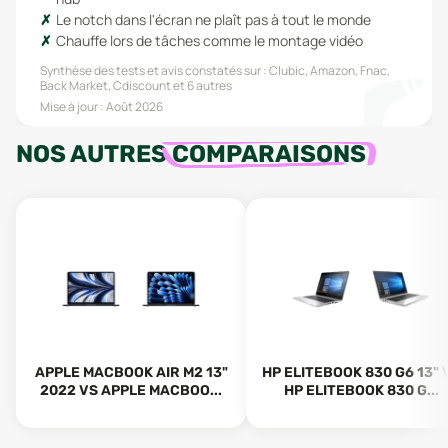
Le notch dans l'écran ne plaît pas à tout le monde
Chauffe lors de tâches comme le montage vidéo
Synthèse des tests et avis constatés sur :
Clubic, Amazon, Fnac,
Back Market, Cdiscount
et 6 autres
Mise à jour :
Août 2026
NOS AUTRES
COMPARAISONS
APPLE MACBOOK AIR M2 13"
HP ELITEBOOK 830 G6 13" 
2022 VS APPLE MACBOO...
HP ELITEBOOK 830 G...