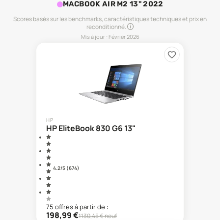
MACBOOK AIR M2 13" 2022
Scores basés sur les benchmarks, caractéristiques techniques et prix en
reconditionné.
Mis à jour :
Février 2026
HP
HP EliteBook 830 G6 13"
4.2
/5 (
674
)
75
offre
s
à partir de :
198,99
€
1130,45
€ neuf