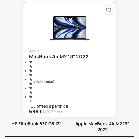
APPLE
MacBook Air M2 13" 2022
4.6
/5 (
10 850
)
165
offre
s
à partir de :
698
€
1499
€ neuf
HP EliteBook 830 G6 13"
Apple MacBook Air M2 13"
2022