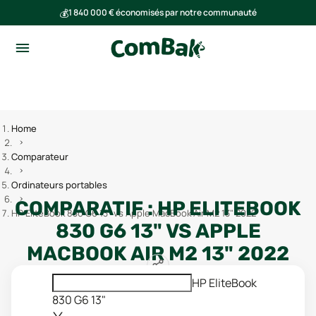
💰
1 840 000 € économisés par notre communauté
🌍
Ensemble, nous avons évité l'émission de 293 tonnes de CO₂
Home
Comparateur
Ordinateurs portables
COMPARATIF :
HP ELITEBOOK
HP EliteBook 830 G6 13" vs Apple MacBook Air M2 13" 2022
830 G6 13"
VS
APPLE
MACBOOK AIR M2 13" 2022
HP EliteBook
830 G6 13"