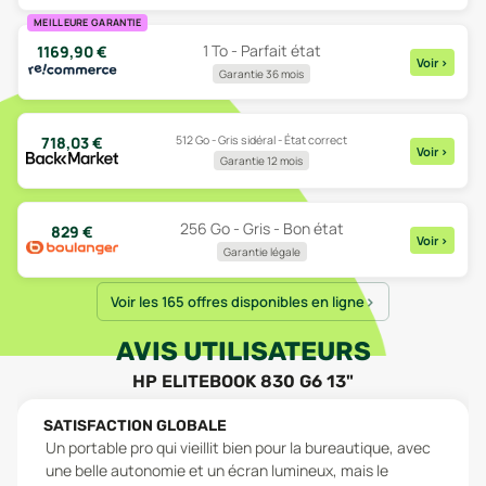
MEILLEURE GARANTIE
1 To - Parfait état
1169,90
€
Voir
>
Garantie 36 mois
512 Go - Gris sidéral - État correct
718,03
€
Voir
>
Garantie 12 mois
256 Go - Gris - Bon état
829
€
Voir
>
Garantie légale
Voir les 165 offres disponibles en ligne
AVIS UTILISATEURS
HP ELITEBOOK 830 G6 13"
SATISFACTION GLOBALE
Un portable pro qui vieillit bien pour la bureautique, avec
une belle autonomie et un écran lumineux, mais le