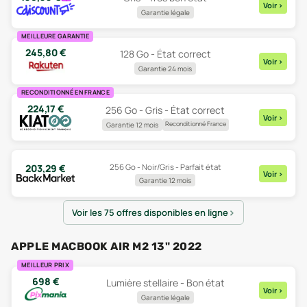
Voir
>
Garantie légale
MEILLEURE GARANTIE
245,80
€
128 Go - État correct
Voir
>
Garantie 24 mois
RECONDITIONNÉ EN FRANCE
224,17
€
256 Go - Gris - État correct
Voir
>
Reconditionné France
Garantie 12 mois
256 Go - Noir/Gris - Parfait état
203,29
€
Voir
>
Garantie 12 mois
Voir les 75 offres disponibles en ligne
APPLE MACBOOK AIR M2 13" 2022
MEILLEUR PRIX
698
€
Lumière stellaire - Bon état
Voir
>
Garantie légale