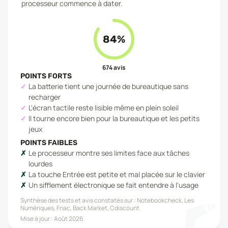
processeur commence à dater.
84
%
674
avis
POINTS FORTS
La batterie tient une journée de bureautique sans
recharger
L'écran tactile reste lisible même en plein soleil
Il tourne encore bien pour la bureautique et les petits
jeux
POINTS FAIBLES
Le processeur montre ses limites face aux tâches
lourdes
La touche Entrée est petite et mal placée sur le clavier
Un sifflement électronique se fait entendre à l'usage
Synthèse des tests et avis constatés sur :
Notebookcheck, Les
Numériques, Fnac, Back Market, Cdiscount
Mise à jour :
Août 2026