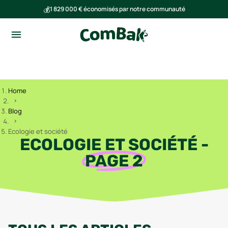
💰
1 829 000 € économisés par notre communauté
🌍
Ensemble, nous avons évité l'émission de 291 tonnes de CO₂
Home
Blog
Ecologie et société
ECOLOGIE ET SOCIÉTÉ
-
PAGE
2