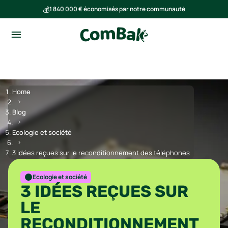
💰
1 840 000 € économisés par notre communauté
🌍
Ensemble, nous avons évité l'émission de 293 tonnes de CO₂
Home
Blog
Ecologie et société
3 idées reçues sur le reconditionnement des téléphones
Ecologie et société
3 IDÉES REÇUES SUR
LE
RECONDITIONNEMENT