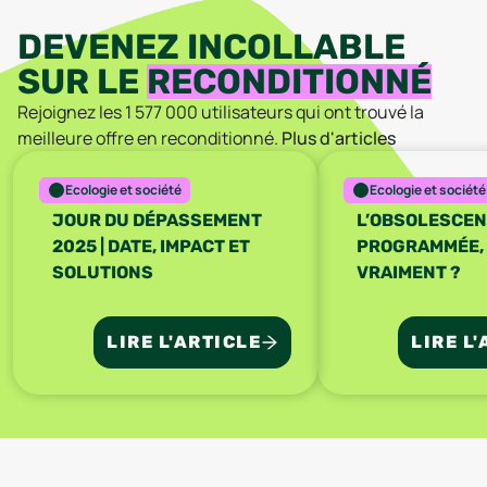
DEVENEZ INCOLLABLE
SUR LE
RECONDITIONNÉ
Rejoignez les
1 577 000
utilisateurs qui ont trouvé la
meilleure offre en reconditionné.
Plus d'articles
Ecologie et société
Ecologie et société
JOUR DU DÉPASSEMENT
L’OBSOLESCE
2025 | DATE, IMPACT ET
PROGRAMMÉE, 
SOLUTIONS
VRAIMENT ?
LIRE L'ARTICLE
LIRE L