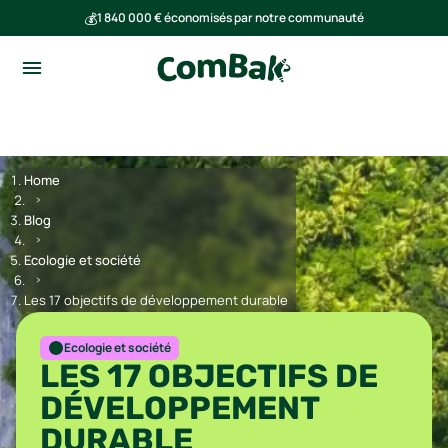
💰
1 840 000 € économisés par notre communauté
🌍
Ensemble, nous avons évité l'émission de 293 tonnes de CO₂
Home
Blog
Ecologie et société
Les 17 objectifs de développement durable
Ecologie et société
LES 17 OBJECTIFS DE
DÉVELOPPEMENT
DURABLE