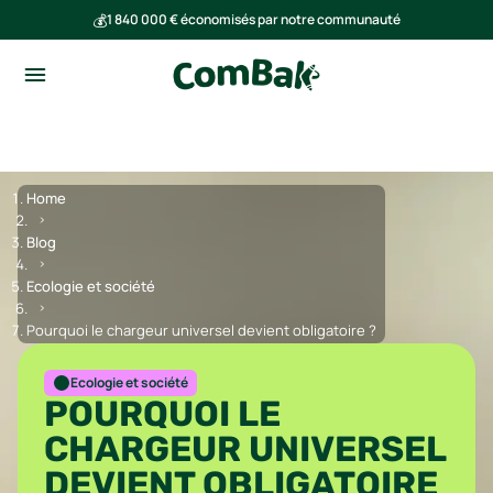
💰
1 840 000 € économisés par notre communauté
🌍
Ensemble, nous avons évité l'émission de 293 tonnes de CO₂
Home
Blog
Ecologie et société
Pourquoi le chargeur universel devient obligatoire ?
Ecologie et société
POURQUOI LE
CHARGEUR UNIVERSEL
DEVIENT OBLIGATOIRE