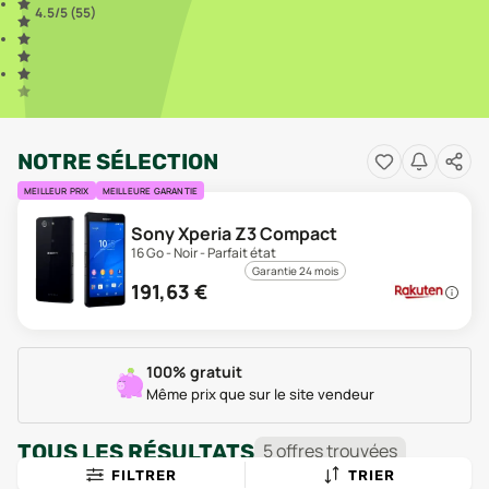
4.5
/5 (
55
)
NOTRE SÉLECTION
MEILLEUR PRIX
MEILLEURE GARANTIE
Sony Xperia Z3 Compact
16 Go - Noir - Parfait état
Garantie 24 mois
191,63
€
100% gratuit
Même prix que sur le site vendeur
TOUS LES RÉSULTATS
5
offre
s
trouvée
s
FILTRER
TRIER