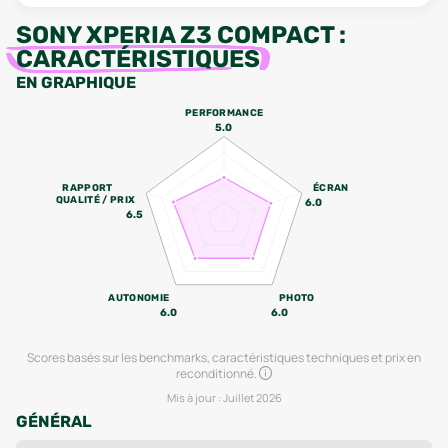
SONY XPERIA Z3 COMPACT
:
CARACTÉRISTIQUES
EN GRAPHIQUE
PERFORMANCE
5.0
RAPPORT
ÉCRAN
QUALITÉ / PRIX
6.0
6.5
AUTONOMIE
PHOTO
6.0
6.0
Scores basés sur les benchmarks, caractéristiques techniques et prix en
reconditionné.
Mis à jour :
Juillet 2026
GÉNÉRAL