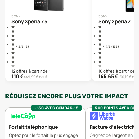
SONY
SONY
Sony Xperia Z5
Sony Xperia Z
4.8
/5 (
6
)
4.4
/5 (
165
)
12
offre
s
à partir de :
10
offre
s
à partir de :
110
€
145,65
€
449,99
€ neuf
166,19
€ neu
RÉDUISEZ ENCORE PLUS VOTRE IMPACT
-15€ AVEC COMBAK-15
500 POINTS AVEC CO
Forfait téléphonique
Facture d’électricité
Optez pour le forfait le plus engagé
Gagnez de l'argent en 