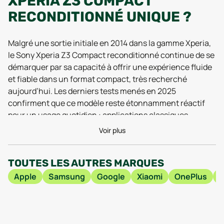
XPERIA Z3 COMPACT
RECONDITIONNÉ UNIQUE ?
Malgré une sortie initiale en 2014 dans la gamme Xperia,
le Sony Xperia Z3 Compact reconditionné continue de se
démarquer par sa capacité à offrir une expérience fluide
et fiable dans un format compact, très recherché
aujourd’hui. Les derniers tests menés en 2025
confirment que ce modèle reste étonnamment réactif
pour un usage quotidien : applications classiques,
navigation web et gestion des réseaux sociaux restent
Voir plus
parfaitement accessibles, grâce à son processeur
Snapdragon 801 et ses 2 Go de RAM. Même en 2026, de
TOUTES LES AUTRES MARQUES
nombreux utilisateurs saluent encore l’autonomie de sa
batterie 2600 mAh, capable de tenir largement une
Apple
Samsung
Google
Xiaomi
OnePlus
journée entière selon les retours recueillis. Ce n’est pas
un hasard si les passionnés de smartphones compactes
continuent de plébisciter le Z3 Compact reconditionné,
qui conjugue robustesse, confort en main et design