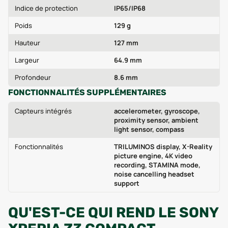
Indice de protection
IP65/IP68
Poids
129 g
Hauteur
127 mm
Largeur
64.9 mm
Profondeur
8.6 mm
FONCTIONNALITÉS SUPPLÉMENTAIRES
Capteurs intégrés
accelerometer, gyroscope,
proximity sensor, ambient
light sensor, compass
Fonctionnalités
TRILUMINOS display, X-Reality
picture engine, 4K video
recording, STAMINA mode,
noise cancelling headset
support
QU'EST-CE QUI REND LE SONY