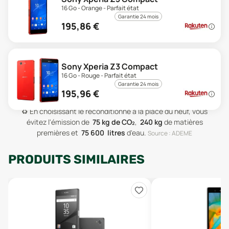
16 Go - Orange - Parfait état
Garantie 24 mois
195,86
€
Sony Xperia Z3 Compact
16 Go - Rouge - Parfait état
Garantie 24 mois
195,96
€
♻️
En choisissant le reconditionné à la place du neuf, vous
évitez l'émission de
75
kg de CO₂
,
240
kg
de matières
premières
et
75 600
litres
d'eau
.
Source : ADEME
PRODUITS SIMILAIRES