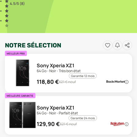
4.5
/5 (
8
)
NOTRE SÉLECTION
MEILLEUR PRIX
Sony Xperia XZ1
64 Go - Noir - Très bon état
Garantie 12 mois
118,80
€
621
€ neuf
MEILLEURE GARANTIE
Sony Xperia XZ1
64 Go - Noir - Parfait état
Garantie 24 mois
129,90
€
621
€ neuf