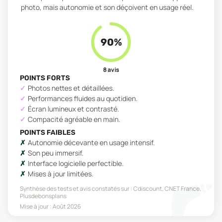
photo, mais autonomie et son déçoivent en usage réel.
90
%
8
avis
POINTS FORTS
Photos nettes et détaillées.
Performances fluides au quotidien.
Écran lumineux et contrasté.
Compacité agréable en main.
POINTS FAIBLES
Autonomie décevante en usage intensif.
Son peu immersif.
Interface logicielle perfectible.
Mises à jour limitées.
Synthèse des tests et avis constatés sur :
Cdiscount, CNET France,
Plusdebonsplans
Mise à jour :
Août 2026