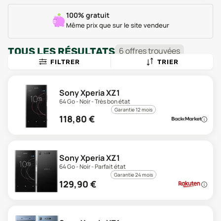
100% gratuit
Même prix que sur le site vendeur
TOUS LES RÉSULTATS
6
offre
s
trouvée
s
FILTRER
TRIER
Sony Xperia XZ1
64 Go - Noir - Très bon état
Garantie 12 mois
118,80
€
Sony Xperia XZ1
64 Go - Noir - Parfait état
Garantie 24 mois
129,90
€