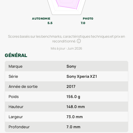
AUTONOMIE
PHOTO
5.5
7.0
Scores basés sur les benchmarks, caractéristiques techniques et prix en
reconditionné.
Mis à jour :
Juin 2026
GÉNÉRAL
Marque
Sony
Série
Sony Xperia XZ1
Année de sortie
2017
Poids
156.0 g
Hauteur
148.0 mm
Largeur
73.0 mm
Profondeur
7.0 mm