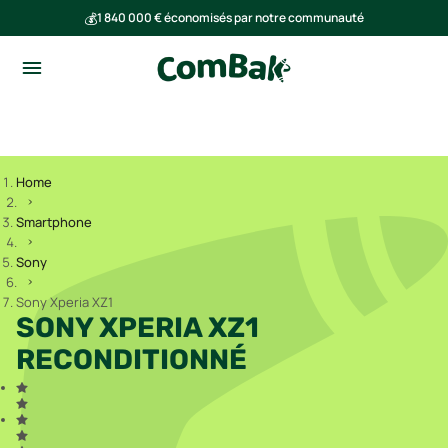
💰
1 840 000 € économisés par notre communauté
🌍
Ensemble, nous avons évité l'émission de 293 tonnes de CO₂
Home
Smartphone
Sony
Sony Xperia XZ1
SONY XPERIA XZ1
RECONDITIONNÉ