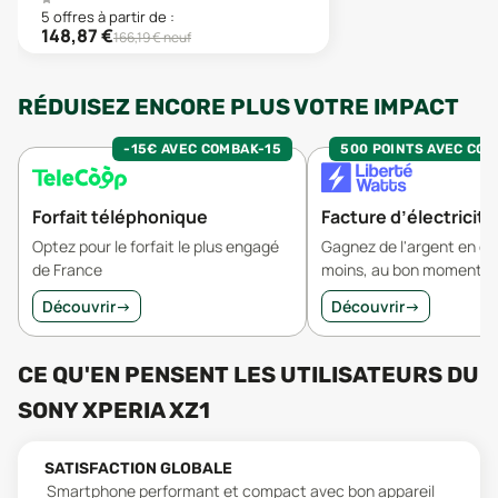
5
offre
s
à partir de :
148,87
€
166,19
€ neuf
RÉDUISEZ ENCORE PLUS VOTRE IMPACT
-15€ AVEC COMBAK-15
500 POINTS AVEC CO
Forfait téléphonique
Facture d’électricité
Optez pour le forfait le plus engagé
Gagnez de l'argent en 
de France
moins, au bon moment.
Découvrir
→
Découvrir
→
CE QU'EN PENSENT LES UTILISATEURS
DU
SONY XPERIA XZ1
SATISFACTION GLOBALE
Smartphone performant et compact avec bon appareil