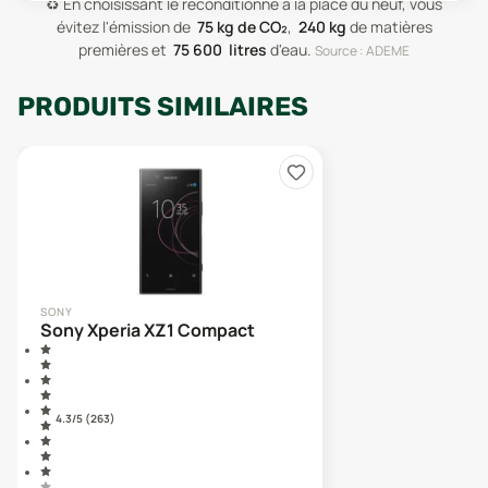
♻️
En choisissant le reconditionné à la place du neuf, vous
évitez l'émission de
75
kg de CO₂
,
240
kg
de matières
premières
et
75 600
litres
d'eau
.
Source : ADEME
PRODUITS SIMILAIRES
SONY
Sony Xperia XZ1 Compact
4.3
/5 (
263
)