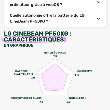
ordinateur grâce à webOS ?
Quelle autonomie offre la batterie du LG
CineBeam PF50KG ?
LG CINEBEAM PF50KG
:
CARACTÉRISTIQUES
EN GRAPHIQUE
QUALITÉ D'IMAGE
7.5
RAPPORT
LUMINOSITÉ
QUALITÉ / PRIX
6.5
7.0
CONNECTIQUE ET SMART
INSTALLATION
7.5
7.0