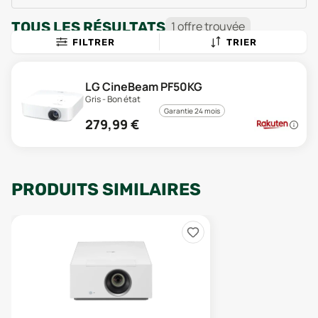
TOUS LES RÉSULTATS
1
offre
trouvée
FILTRER
TRIER
LG CineBeam PF50KG
Gris - Bon état
Garantie 24 mois
279,99
€
PRODUITS SIMILAIRES