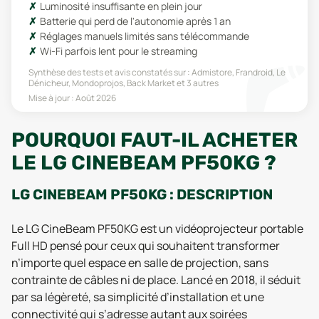
Luminosité insuffisante en plein jour
Batterie qui perd de l'autonomie après 1 an
Réglages manuels limités sans télécommande
Wi-Fi parfois lent pour le streaming
Synthèse des tests et avis constatés sur :
Admistore, Frandroid, Le
Dénicheur, Mondoprojos, Back Market
et 3 autres
Mise à jour :
Août 2026
POURQUOI FAUT-IL ACHETER
LE LG CINEBEAM PF50KG ?
LG CINEBEAM PF50KG : DESCRIPTION
Le LG CineBeam PF50KG est un vidéoprojecteur portable
Full HD pensé pour ceux qui souhaitent transformer
n’importe quel espace en salle de projection, sans
contrainte de câbles ni de place. Lancé en 2018, il séduit
par sa légèreté, sa simplicité d’installation et une
connectivité qui s’adresse autant aux soirées