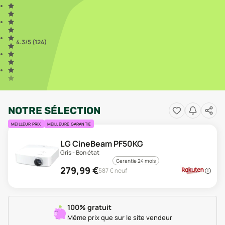
4.3
/5 (
124
)
NOTRE SÉLECTION
MEILLEUR PRIX
MEILLEURE GARANTIE
LG CineBeam PF50KG
Gris - Bon état
Garantie 24 mois
279,99
€
587
€ neuf
100% gratuit
Même prix que sur le site vendeur