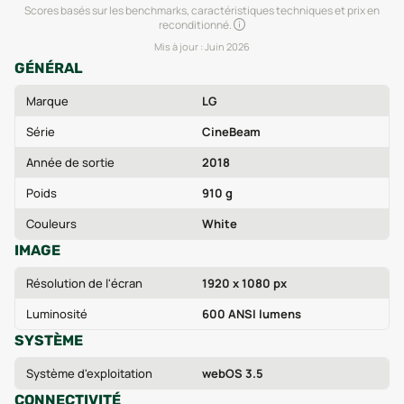
Scores basés sur les benchmarks, caractéristiques techniques et prix en
reconditionné.
Mis à jour :
Juin 2026
GÉNÉRAL
Marque
LG
Série
CineBeam
Année de sortie
2018
Poids
910 g
Couleurs
White
IMAGE
Résolution de l'écran
1920 x 1080 px
Luminosité
600 ANSI lumens
SYSTÈME
Système d'exploitation
webOS 3.5
CONNECTIVITÉ