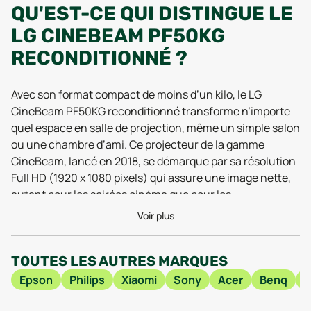
QU'EST-CE QUI DISTINGUE LE
LG CINEBEAM PF50KG
RECONDITIONNÉ ?
Avec son format compact de moins d’un kilo, le LG
CineBeam PF50KG reconditionné transforme n’importe
quel espace en salle de projection, même un simple salon
ou une chambre d’ami. Ce projecteur de la gamme
CineBeam, lancé en 2018, se démarque par sa résolution
Full HD (1920 x 1080 pixels) qui assure une image nette,
autant pour les soirées cinéma que pour les
présentations professionnelles. Les tests réalisés en
Voir plus
2025 mettent en avant sa capacité à offrir une image
précise sur grand format, sans effet de flou gênant,
TOUTES LES AUTRES MARQUES
même dans une pièce modérément éclairée.
L’expérience utilisateur bénéficie aussi de l’intégration
Epson
Philips
Xiaomi
Sony
Acer
Benq
H
du système webOS 3.5, permettant un accès direct aux