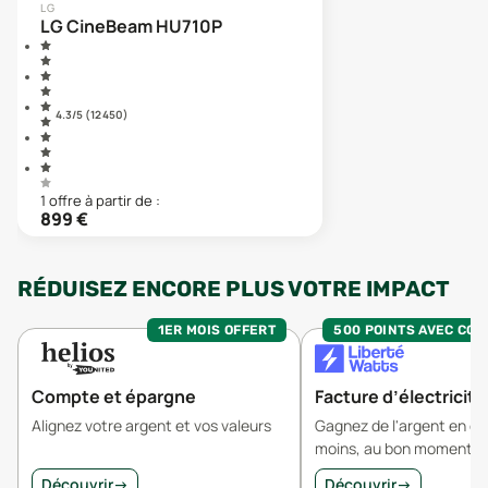
LG
LG CineBeam HU710P
4.3
/5 (
12 450
)
1
offre
à partir de :
899
€
RÉDUISEZ ENCORE PLUS VOTRE IMPACT
1ER MOIS OFFERT
500 POINTS AVEC CO
Compte et épargne
Facture d’électricité
Alignez votre argent et vos valeurs
Gagnez de l'argent en 
moins, au bon moment.
Découvrir
→
Découvrir
→