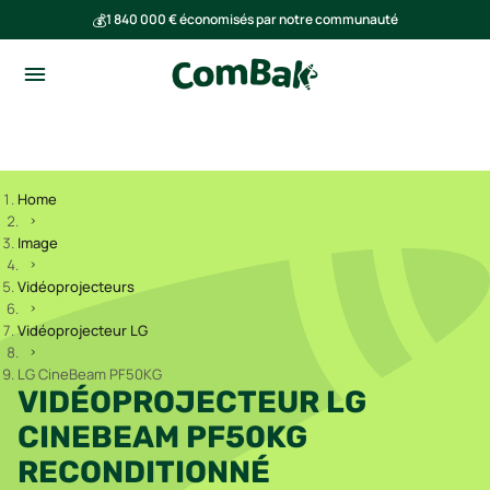
💰
1 840 000 € économisés par notre communauté
🌍
Ensemble, nous avons évité l'émission de 293 tonnes de CO₂
Home
Image
Vidéoprojecteurs
Vidéoprojecteur LG
LG CineBeam PF50KG
VIDÉOPROJECTEUR LG
CINEBEAM PF50KG
RECONDITIONNÉ