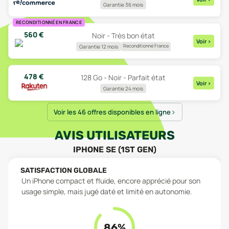
Garantie 36 mois
RECONDITIONNÉ EN FRANCE
560
€
Noir - Très bon état
Voir
>
Reconditionné France
Garantie 12 mois
478
€
128 Go - Noir - Parfait état
Voir
>
Garantie 24 mois
Voir les 46 offres disponibles en ligne
AVIS UTILISATEURS
IPHONE SE (1ST GEN)
SATISFACTION GLOBALE
Un iPhone compact et fluide, encore apprécié pour son
usage simple, mais jugé daté et limité en autonomie.
86
%