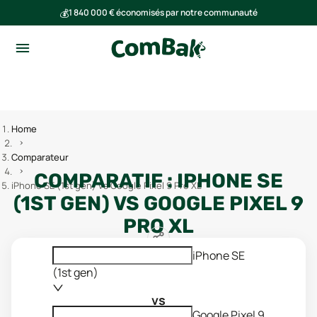
💰
1 840 000 € économisés par notre communauté
🌍
Ensemble, nous avons évité l'émission de 293 tonnes de CO₂
Home
Comparateur
COMPARATIF :
IPHONE SE
iPhone SE (1st gen) vs Google Pixel 9 Pro XL
(1ST GEN)
VS
GOOGLE PIXEL 9
PRO XL
iPhone SE
(1st gen)
vs
Google Pixel 9