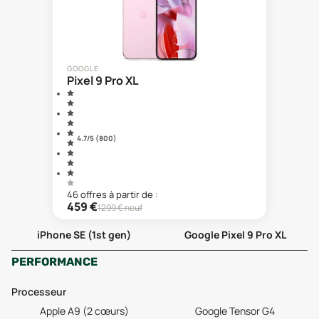
GOOGLE
Pixel 9 Pro XL
4.7
/5 (
800
)
46
offre
s
à partir de :
459
€
1299
€ neuf
iPhone SE (1st gen)
Google Pixel 9 Pro XL
PERFORMANCE
Processeur
Apple A9 (2 cœurs)
Google Tensor G4