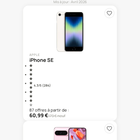
Mis à jour :
Avril 2026
APPLE
iPhone SE
4.3
/5 (
284
)
87
offre
s
à partir de :
60,99
€
179
€ neuf