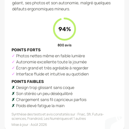
géant, ses photos et son autonomie, malgré quelques
défauts ergonomiques mineurs.
94
%
800
avis
POINTS FORTS
Photos nettes même en faible lumière
Autonomie excellente toute la journée
Écran grand et très agréable à regarder
Interface fluide et intuitive au quotidien
POINTS FAIBLES
Design trop glissant sans coque
Son stéréo un peu déséquilibré
Chargement sans fil capricieux parfois
Poids élevé fatigue la main
Synthèse des tests et avis constatés sur :
Fnac, Sfr, Futura-
sciences, Frandroid, Les Numériques
et 1 autres
Mise à jour :
Août 2026