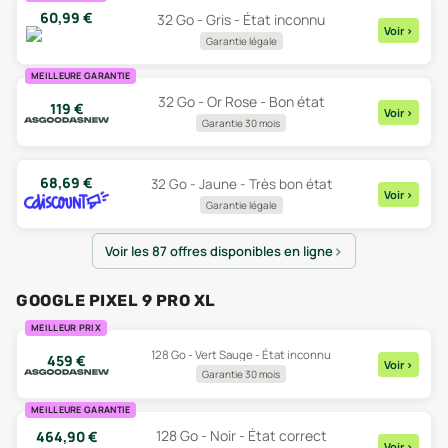
60,99
€
32 Go - Gris - État inconnu
Voir
>
Garantie légale
MEILLEURE GARANTIE
32 Go - Or Rose - Bon état
119
€
Voir
>
Garantie 30 mois
68,69
€
32 Go - Jaune - Très bon état
Voir
>
Garantie légale
Voir les 87 offres disponibles en ligne
GOOGLE PIXEL 9 PRO XL
MEILLEUR PRIX
128 Go - Vert Sauge - État inconnu
459
€
Voir
>
Garantie 30 mois
MEILLEURE GARANTIE
128 Go - Noir - État correct
464,90
€
Voir
>