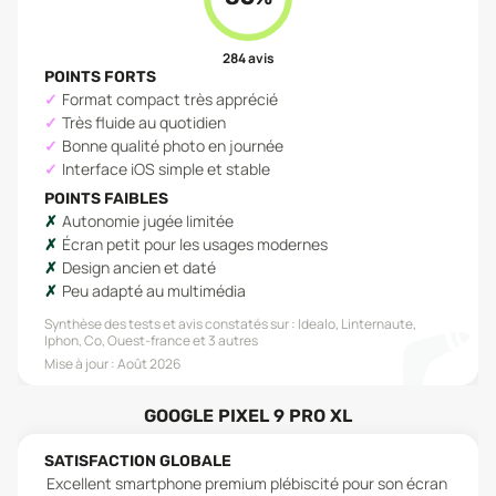
284
avis
POINTS FORTS
Format compact très apprécié
Très fluide au quotidien
Bonne qualité photo en journée
Interface iOS simple et stable
POINTS FAIBLES
Autonomie jugée limitée
Écran petit pour les usages modernes
Design ancien et daté
Peu adapté au multimédia
Synthèse des tests et avis constatés sur :
Idealo, Linternaute,
Iphon, Co, Ouest-france
et 3 autres
Mise à jour :
Août 2026
GOOGLE PIXEL 9 PRO XL
SATISFACTION GLOBALE
Excellent smartphone premium plébiscité pour son écran