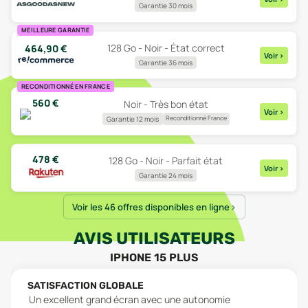
Garantie 30 mois
MEILLEURE GARANTIE
128 Go - Noir - État correct
464,90
€
Voir
>
Garantie 36 mois
RECONDITIONNÉ EN FRANCE
560
€
Noir - Très bon état
Voir
>
Reconditionné France
Garantie 12 mois
478
€
128 Go - Noir - Parfait état
Voir
>
Garantie 24 mois
Voir les 46 offres disponibles en ligne
AVIS UTILISATEURS
IPHONE 15 PLUS
SATISFACTION GLOBALE
Un excellent grand écran avec une autonomie