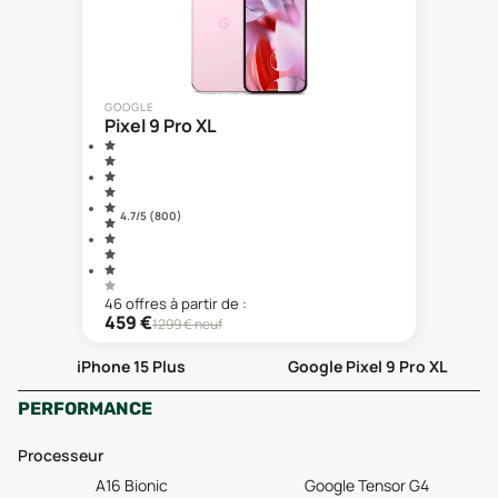
GOOGLE
Pixel 9 Pro XL
4.7
/5 (
800
)
46
offre
s
à partir de :
459
€
1299
€ neuf
iPhone 15 Plus
Google Pixel 9 Pro XL
PERFORMANCE
Processeur
A16 Bionic
Google Tensor G4