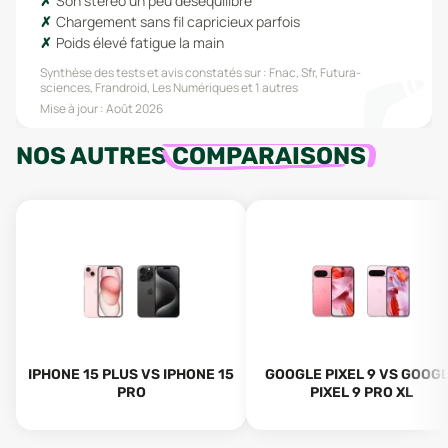
Son stéréo un peu déséquilibré
Chargement sans fil capricieux parfois
Poids élevé fatigue la main
Synthèse des tests et avis constatés sur :
Fnac, Sfr, Futura-
sciences, Frandroid, Les Numériques
et 1 autres
Mise à jour :
Août 2026
NOS AUTRES
COMPARAISONS
IPHONE 15 PLUS VS IPHONE 15
GOOGLE PIXEL 9 VS GOOG
PRO
PIXEL 9 PRO XL