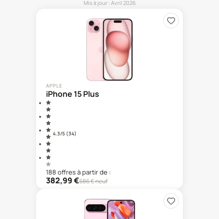
Mis à jour :
Avril 2026
APPLE
iPhone 15 Plus
4.3
/5 (
34
)
188
offre
s
à partir de :
382,99
€
686
€ neuf