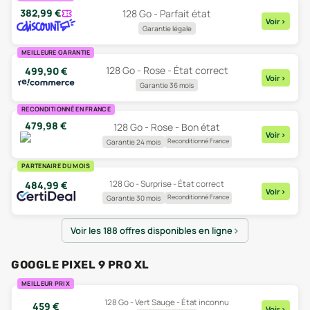
382,99
€
128 Go - Parfait état
Voir
>
Garantie légale
MEILLEURE GARANTIE
128 Go - Rose - État correct
499,90
€
Voir
>
Garantie 36 mois
RECONDITIONNÉ EN FRANCE
479,98
€
128 Go - Rose - Bon état
Voir
>
Reconditionné France
Garantie 24 mois
PARTENAIRE DU MOIS
128 Go - Surprise - État correct
484,99
€
Voir
>
Reconditionné France
Garantie 30 mois
Voir les 188 offres disponibles en ligne
GOOGLE PIXEL 9 PRO XL
MEILLEUR PRIX
128 Go - Vert Sauge - État inconnu
459
€
Voir
>