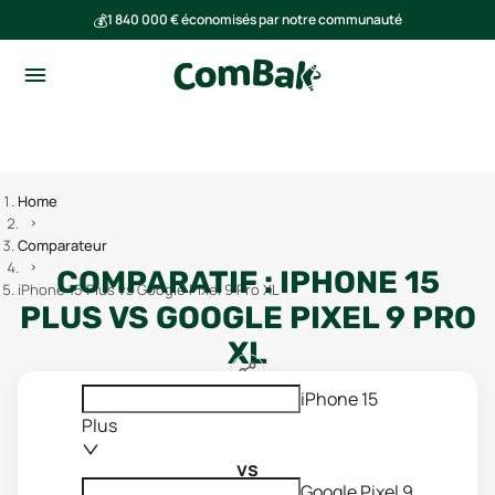
💰
1 840 000 € économisés par notre communauté
🌍
Ensemble, nous avons évité l'émission de 293 tonnes de CO₂
Home
Comparateur
COMPARATIF :
IPHONE 15
iPhone 15 Plus vs Google Pixel 9 Pro XL
PLUS
VS
GOOGLE PIXEL 9 PRO
XL
iPhone 15
Plus
vs
Google Pixel 9