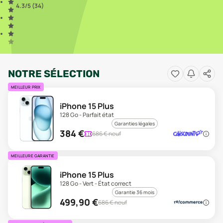
4.3
/5 (
34
)
NOTRE SÉLECTION
MEILLEUR PRIX
iPhone 15 Plus
128 Go - Parfait état
Garanties légales
384
€
686
€ neuf
MEILLEURE GARANTIE
iPhone 15 Plus
128 Go - Vert - État correct
Garantie 36 mois
499,90
€
686
€ neuf