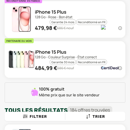
RECONDITIONNÉ EN FRANCE
iPhone 15 Plus
128 Go - Rose - Bon état
Garantie 24 mois
Reconditionné en FR
479,98
€
686
€ neuf
PARTENAIRE DU MOIS
iPhone 15 Plus
128 Go - Couleur Surprise - État correct
Garantie 30 mois
Reconditionné en FR
484,99
€
686
€ neuf
100% gratuit
Même prix que sur le site vendeur
TOUS LES RÉSULTATS
184
offre
s
trouvée
s
FILTRER
TRIER