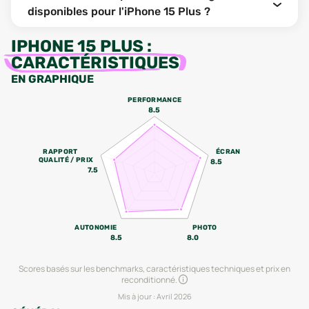
disponibles pour l'iPhone 15 Plus ?
IPHONE 15 PLUS
:
CARACTÉRISTIQUES
EN GRAPHIQUE
PERFORMANCE
8.5
RAPPORT
ÉCRAN
QUALITÉ / PRIX
8.5
7.5
AUTONOMIE
PHOTO
8.5
8.0
Scores basés sur les benchmarks, caractéristiques techniques et prix en
reconditionné.
Mis à jour :
Avril 2026