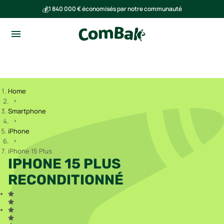
💰
1 840 000 € économisés par notre communauté
🌍
Ensemble, nous avons évité l'émission de 293 tonnes de CO₂
Home
Smartphone
iPhone
iPhone 15 Plus
IPHONE 15 PLUS
RECONDITIONNÉ