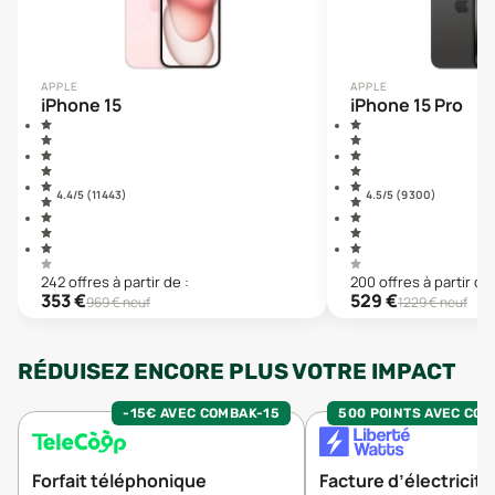
APPLE
APPLE
iPhone 15
iPhone 15 Pro
4.4
/5 (
11 443
)
4.5
/5 (
9 300
)
242
offre
s
à partir de :
200
offre
s
à partir de 
353
€
529
€
969
€ neuf
1229
€ neuf
RÉDUISEZ ENCORE PLUS VOTRE IMPACT
-15€ AVEC COMBAK-15
500 POINTS AVEC CO
Forfait téléphonique
Facture d’électricité