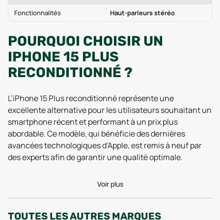
Fonctionnalités
Haut-parleurs stéréo
POURQUOI CHOISIR UN
IPHONE 15 PLUS
RECONDITIONNÉ ?
L’iPhone 15 Plus reconditionné représente une
excellente alternative pour les utilisateurs souhaitant un
smartphone récent et performant à un prix plus
abordable. Ce modèle, qui bénéficie des dernières
avancées technologiques d’Apple, est remis à neuf par
des experts afin de garantir une qualité optimale.
L’un des principaux avantages d’un iPhone 15 Plus
Voir plus
reconditionné est son prix plus accessible. En moyenne,
un modèle reconditionné coûte entre 20 et 40 % de
TOUTES LES AUTRES MARQUES
moins qu’un appareil neuf. Cette différence permet aux