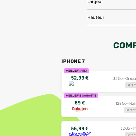
Largeur
Hauteur
COMP
IPHONE 7
MEILLEUR PRIX
52,99
€
32 Go - Or ros
Garant
MEILLEURE GARANTIE
89
€
128 Go - Noir
Garanti
56,99
€
32 Go - T
Garant