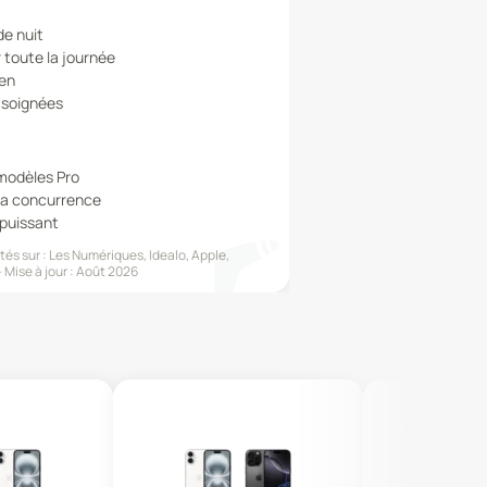
e nuit
 toute la journée
ien
s soignées
modèles Pro
la concurrence
puissant
és sur :
Les Numériques, Idealo, Apple,
Mise à jour :
Août 2026