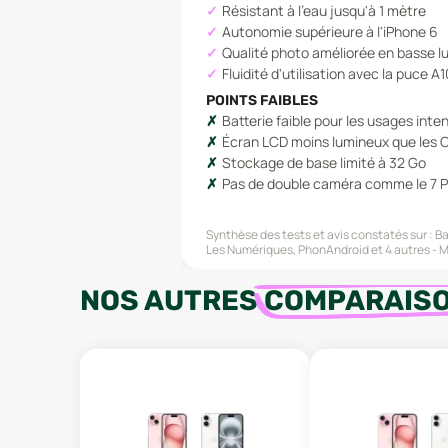
Résistant à l'eau jusqu'à 1 mètre
Autonomie supérieure à l'iPhone 6
Qualité photo améliorée en basse l
Fluidité d'utilisation avec la puce A
POINTS FAIBLES
Batterie faible pour les usages inten
Écran LCD moins lumineux que les 
Stockage de base limité à 32 Go
Pas de double caméra comme le 7 P
Synthèse des tests et avis constatés sur :
Ba
Les Numériques, PhonAndroid
et 4 autres
M
NOS AUTRES
COMPARAIS