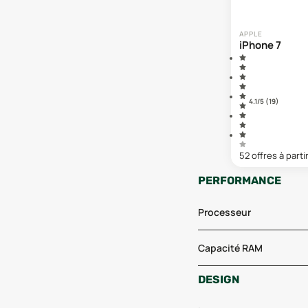
APPLE
iPhone 7
4.1
/5 (
19
)
52
offre
s
à parti
PERFORMANCE
Processeur
Capacité RAM
DESIGN