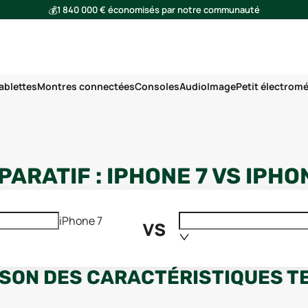
💰
1 840 000 € économisés par notre communauté
🌍
Ensemble, nous avons évité l'émission de 293 tonnes de CO₂
ablettes
Montres connectées
Consoles
Audio
Image
Petit électrom
PARATIF :
IPHONE 7
VS
IPHO
vs
iPhone 7
SON DES CARACTÉRISTIQUES T