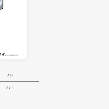
2
€
719
€ neuf
A18
8 GB