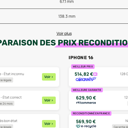
67.1 mm
138.3 mm
Voir plus
ARAISON DES
PRIX RECONDITI
IPHONE 16
MEILLEUR PRIX
514,82
€
e - État inconnu
128 G
Voir
>
ie légale
MEILLEURE GARANTIE
629,90
€
 - État correct
12
Voir
>
e 24 mois
RECONDITIONNÉ EN FRANCE
rès bon état
N
569,90
€
Voir
>
ie légale
Garantie l