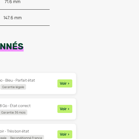
71.6 mm
147.6 mm
ONNÉS
o - Bleu - Parfait état
Voir
>
Garantie légale
8 Go - État correct
Voir
>
Garantie 36 mois
oir - Très bon état
Voir
>
égale
Reconditionné France