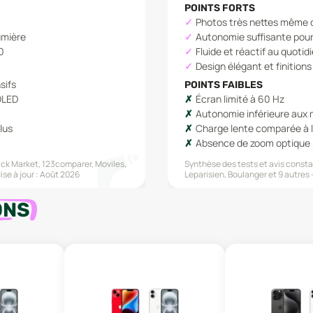
POINTS FORTS
Photos très nettes même d
umière
Autonomie suffisante pour
10
Fluide et réactif au quotid
Design élégant et finition
sifs
POINTS FAIBLES
OLED
Écran limité à 60 Hz
Autonomie inférieure aux 
lus
Charge lente comparée à 
Absence de zoom optique 
ck Market, 123comparer, Moviles,
Synthèse des tests et avis constat
ise à jour :
Août 2026
Leparisien, Boulanger
et 9 autres
ONS