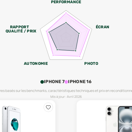
PERFORMANCE
RAPPORT
ÉCRAN
QUALITÉ / PRIX
AUTONOMIE
PHOTO
IPHONE 7
IPHONE 16
es basés sur les benchmarks, caractéristiques techniques et prix en reconditionn
Mis à jour :
Avril 2026