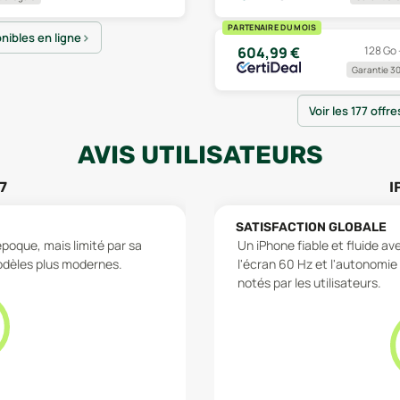
PARTENAIRE DU MOIS
onibles en ligne
128 Go 
604,99
€
Garantie 30
Voir les 177 offr
AVIS UTILISATEURS
7
I
SATISFACTION GLOBALE
époque, mais limité par sa
Un iPhone fiable et fluide av
odèles plus modernes.
l'écran 60 Hz et l'autonomie 
notés par les utilisateurs.