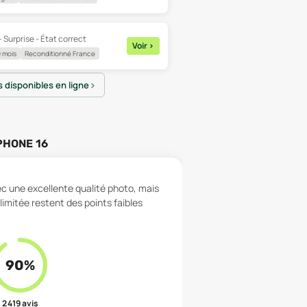
- Surprise - État correct
Voir
>
 mois
Reconditionné France
es disponibles en ligne
PHONE 16
ec une excellente qualité photo, mais
limitée restent des points faibles
90
%
2 419
avis