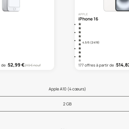
APPLE
iPhone 16
4.5
/5 (
2 419
)
52,99
€
514,8
r de :
177
offre
s
à partir de :
219
€ neuf
Apple A10 (4 cœurs)
2 GB