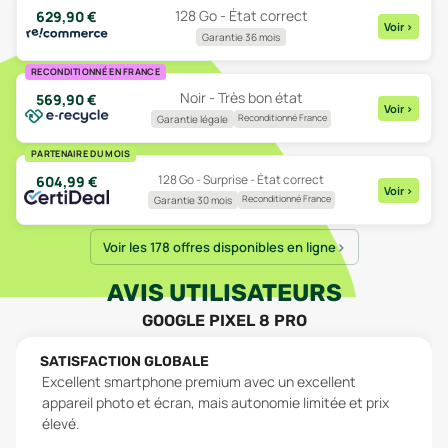
128 Go - État correct
629,90
€
Voir
>
Garantie 36 mois
RECONDITIONNÉ EN FRANCE
Noir - Très bon état
569,90
€
Voir
>
Reconditionné France
Garantie légale
PARTENAIRE DU MOIS
128 Go - Surprise - État correct
604,99
€
Voir
>
Reconditionné France
Garantie 30 mois
Voir les 178 offres disponibles en ligne
AVIS UTILISATEURS
GOOGLE PIXEL 8 PRO
SATISFACTION GLOBALE
Excellent smartphone premium avec un excellent
appareil photo et écran, mais autonomie limitée et prix
élevé.