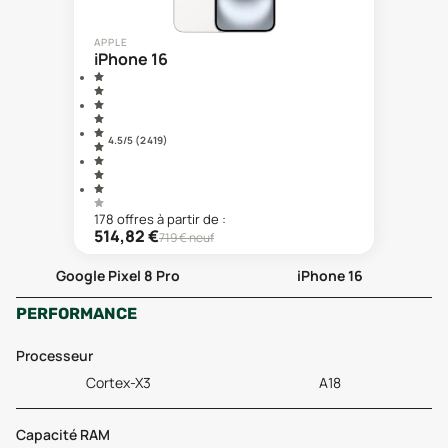
APPLE
iPhone 16
4.5
/5 (
2 419
)
178
offre
s
à partir de :
514,82
€
719
€ neuf
Google Pixel 8 Pro
iPhone 16
PERFORMANCE
Processeur
Cortex-X3
A18
Capacité RAM