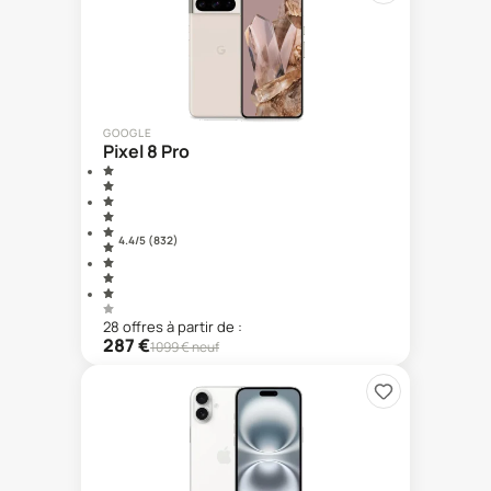
GOOGLE
Pixel 8 Pro
4.4
/5 (
832
)
28
offre
s
à partir de :
287
€
1099
€ neuf