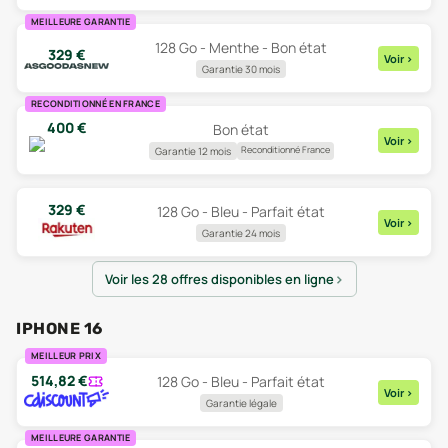
MEILLEURE GARANTIE
128 Go - Menthe - Bon état
329
€
Voir
>
Garantie 30 mois
RECONDITIONNÉ EN FRANCE
400
€
Bon état
Voir
>
Reconditionné France
Garantie 12 mois
329
€
128 Go - Bleu - Parfait état
Voir
>
Garantie 24 mois
Voir les 28 offres disponibles en ligne
IPHONE 16
MEILLEUR PRIX
514,82
€
128 Go - Bleu - Parfait état
Voir
>
Garantie légale
MEILLEURE GARANTIE