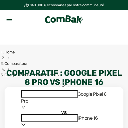
💰
1 840 000 € économisés par notre communauté
🌍
Ensemble, nous avons évité l'émission de 293 tonnes de CO₂
Home
Comparateur
COMPARATIF :
GOOGLE PIXEL
Google Pixel 8 Pro vs iPhone 16
8 PRO
VS
IPHONE 16
Google Pixel 8
Pro
vs
iPhone 16