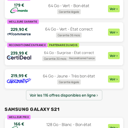
179
€
64 Go - Vert - Bon état
Voir
>
Garantie légale
MEILLEURE GARANTIE
64 Go - Vert - État correct
229,90
€
Voir
>
Garantie 36 mois
RECONDITIONNÉ EN FRANCE
PARTENAIRE DU MOIS
64 Go - Surprise - État correct
239,99
€
Voir
>
Reconditionné France
Garantie 30 mois
219,99
€
64 Go - Jaune - Très bon état
Voir
>
Garantie légale
Voir les 116 offres disponibles en ligne
SAMSUNG GALAXY S21
MEILLEUR PRIX
166
€
128 Go - Blanc - Bon état
Voir
>