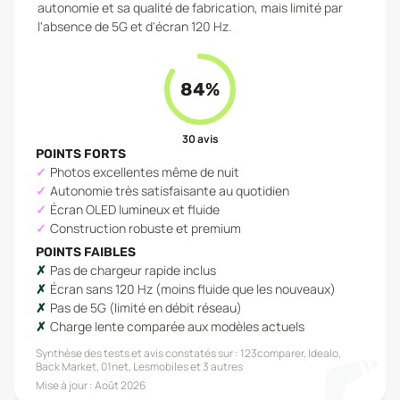
autonomie et sa qualité de fabrication, mais limité par
l'absence de 5G et d'écran 120 Hz.
84
%
30
avis
POINTS FORTS
Photos excellentes même de nuit
Autonomie très satisfaisante au quotidien
Écran OLED lumineux et fluide
Construction robuste et premium
POINTS FAIBLES
Pas de chargeur rapide inclus
Écran sans 120 Hz (moins fluide que les nouveaux)
Pas de 5G (limité en débit réseau)
Charge lente comparée aux modèles actuels
Synthèse des tests et avis constatés sur :
123comparer, Idealo,
Back Market, 01net, Lesmobiles
et 3 autres
Mise à jour :
Août 2026