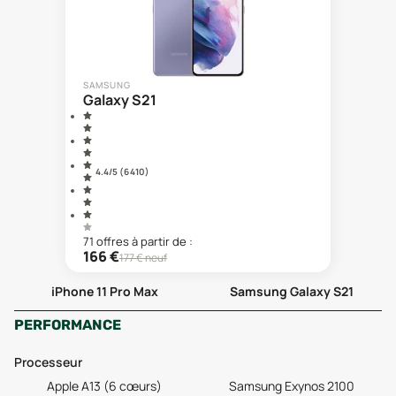
SAMSUNG
Galaxy S21
4.4
/5 (
6 410
)
71
offre
s
à partir de :
166
€
177
€ neuf
iPhone 11 Pro Max
Samsung Galaxy S21
PERFORMANCE
Processeur
Apple A13 (6 cœurs)
Samsung Exynos 2100