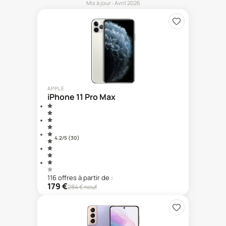
Mis à jour :
Avril 2026
APPLE
iPhone 11 Pro Max
4.2
/5 (
30
)
116
offre
s
à partir de :
179
€
284
€ neuf