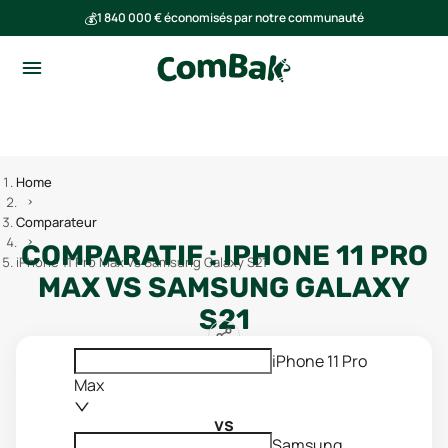
💰
1 840 000 € économisés par notre communauté
🌍
Ensemble, nous avons évité l'émission de 293 tonnes de CO₂
Home
Comparateur
COMPARATIF :
IPHONE 11 PRO
iPhone 11 Pro Max vs Samsung Galaxy S21
MAX
VS
SAMSUNG GALAXY
S21
iPhone 11 Pro
Max
vs
Samsung