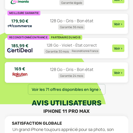
Garantie légale
MEILLEURE GARANTIE
128 Go - Gris - Bon état
179,90
€
Voir
>
Garantie 36 mois
RECONDITIONNÉ EN FRANCE
PARTENAIRE DU MOIS
128 Go - Violet - État correct
185,99
€
Voir
>
Reconditionné France
Garantie 30 mois
169
€
128 Go - Gris - Bon état
Voir
>
Garantie 24 mois
Voir les 71 offres disponibles en ligne
AVIS UTILISATEURS
IPHONE 11 PRO MAX
SATISFACTION GLOBALE
Un grand iPhone toujours apprécié pour sa photo, son