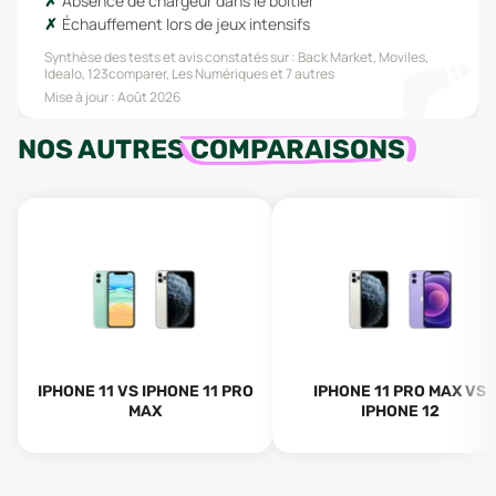
Absence de chargeur dans le boîtier
Échauffement lors de jeux intensifs
Synthèse des tests et avis constatés sur :
Back Market, Moviles,
Idealo, 123comparer, Les Numériques
et 7 autres
Mise à jour :
Août 2026
NOS AUTRES
COMPARAISONS
IPHONE 11 VS IPHONE 11 PRO
IPHONE 11 PRO MAX VS
MAX
IPHONE 12