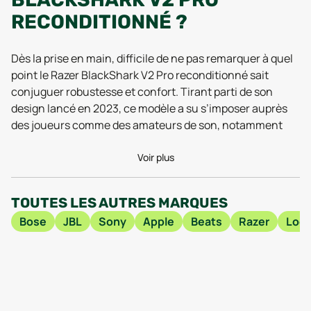
RECONDITIONNÉ ?
Dès la prise en main, difficile de ne pas remarquer à quel
point le Razer BlackShark V2 Pro reconditionné sait
conjuguer robustesse et confort. Tirant parti de son
design lancé en 2023, ce modèle a su s’imposer auprès
des joueurs comme des amateurs de son, notamment
grâce à son arceau allégé et son poids maîtrisé de 320 g.
Le simili cuir qui habille ses coussinets crée une
Voir plus
sensation enveloppante, idéale pour de longues sessions
sans fatigue, tout en restant résistant et facile à
TOUTES LES AUTRES MARQUES
nettoyer. Les retours des utilisateurs en 2025 insistent
Bose
JBL
Sony
Apple
Beats
Razer
Logi
sur cette alliance entre confort durable et solidité, même
après plusieurs cycles d’utilisation.
Côté technologie, la version reconditionnée du
BlackShark V2 Pro ne fait aucune concession sur les
performances. Elle embarque la technologie Bluetooth