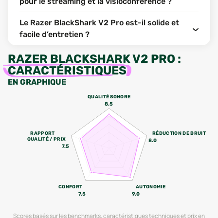
pour le streaming et la visioconférence ?
Le Razer BlackShark V2 Pro est-il solide et
facile d’entretien ?
RAZER BLACKSHARK V2 PRO
:
CARACTÉRISTIQUES
EN GRAPHIQUE
QUALITÉ SONORE
8.5
RAPPORT
RÉDUCTION DE BRUIT
QUALITÉ / PRIX
8.0
7.5
CONFORT
AUTONOMIE
7.5
9.0
Scores basés sur les benchmarks, caractéristiques techniques et prix en