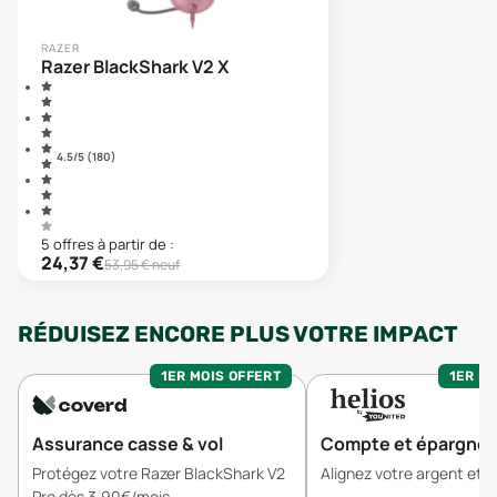
RAZER
Razer BlackShark V2 X
4.5
/5 (
180
)
5
offre
s
à partir de :
24,37
€
53,95
€ neuf
RÉDUISEZ ENCORE PLUS VOTRE IMPACT
1ER MOIS OFFERT
1ER MO
Assurance casse & vol
Compte et épargne
Protégez votre Razer BlackShark V2
Alignez votre argent et v
Pro dès 3,90€/mois