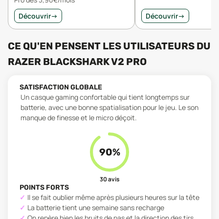
Découvrir
→
Découvrir
→
CE QU'EN PENSENT LES UTILISATEURS
DU
RAZER BLACKSHARK V2 PRO
SATISFACTION GLOBALE
Un casque gaming confortable qui tient longtemps sur
batterie, avec une bonne spatialisation pour le jeu. Le son
manque de finesse et le micro déçoit.
90
%
30
avis
POINTS FORTS
Il se fait oublier même après plusieurs heures sur la tête
La batterie tient une semaine sans recharge
On repère bien les bruits de pas et la direction des tirs