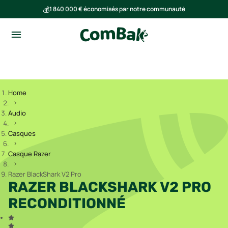
💰
1 840 000 € économisés par notre communauté
🌍
Ensemble, nous avons évité l'émission de 293 tonnes de CO₂
Home
Audio
Casques
Casque Razer
Razer BlackShark V2 Pro
RAZER BLACKSHARK V2 PRO
RECONDITIONNÉ