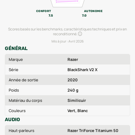
CONFORT
AUTONOMIE
7.5
7.0
Scores basés sur les benchmarks, caractéristiques techniques et prix en
reconditionné.
Mis à jour :
Avril 2026
GÉNÉRAL
Marque
Razer
Série
BlackShark V2 X
Année de sortie
2020
Poids
240 g
Matériau du corps
Similicuir
Couleurs
Vert, Blanc
AUDIO
Haut-parleurs
Razer TriForce Titanium 50