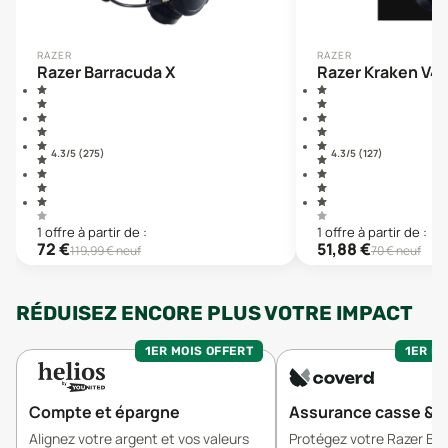
RAZER
RAZER
Razer Barracuda X
Razer Kraken V4 
4.3
/5 (
275
)
4.3
/5 (
127
)
1
offre
à partir de :
1
offre
à partir de :
72
€
51,88
€
119,99
€ neuf
70
€ neuf
RÉDUISEZ ENCORE PLUS VOTRE IMPACT
1ER MOIS OFFERT
1ER MO
Compte et épargne
Assurance casse & v
Alignez votre argent et vos valeurs
Protégez votre Razer Bl