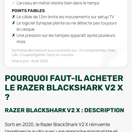
L'arceau en métal résiste bien dans le temps
POINTS FAIBLES
Le câble de 1,5m limite les mouvements sur setup TV
Le logiciel Synapse plante ou ne détecte pas toujours
le casque
Une pression sur les tempes apparaît après plusieurs
mois
Synthèse des tests et avis constatés sur :
Pccomponentes, Fnac,
Ldlc, Coupleofgamer, Darty
et 4 autres
Mise à jour :
Août 2026
POURQUOI FAUT-IL ACHETER
LE RAZER BLACKSHARK V2 X
?
RAZER BLACKSHARK V2 X : DESCRIPTION
Sorti en 2020, le Razer BlackShark V2 X réinvente
l’expérience audio avec une approche minimaliste et