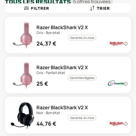
TOUS LES RÉSULTATS
5
offre
s
trouvée
s
FILTRER
TRIER
Razer BlackShark V2 X
Gris - Bon état
Garantie 24 mois
24,37
€
Razer BlackShark V2 X
Gris - Parfait état
Garanties légales
25
€
Razer BlackShark V2 X
Noir - Bon état
Garantie 24 mois
44,76
€