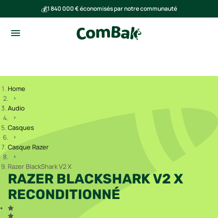
💰
1 840 000 € économisés par notre communauté
🌍
Ensemble, nous avons évité l'émission de 293 tonnes de CO₂
Home
Audio
Casques
Casque Razer
Razer BlackShark V2 X
RAZER BLACKSHARK V2 X
RECONDITIONNÉ