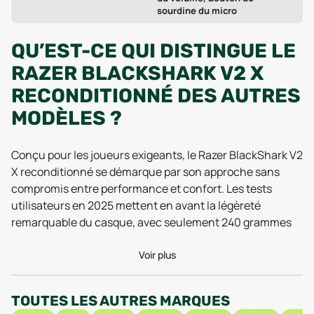
sourdine du micro
QU’EST-CE QUI DISTINGUE LE
RAZER BLACKSHARK V2 X
RECONDITIONNÉ DES AUTRES
MODÈLES ?
Conçu pour les joueurs exigeants, le Razer BlackShark V2
X reconditionné se démarque par son approche sans
compromis entre performance et confort. Les tests
utilisateurs en 2025 mettent en avant la légèreté
remarquable du casque, avec seulement 240 grammes
sur la balance, ce qui permet des sessions de jeu
prolongées sans douleur ni fatigue sur la tête. La mousse
Voir plus
à mémoire de forme intégrée dans les coussinets et
l’arceau offre un maintien ajusté, limitant la pression sur
TOUTES LES AUTRES MARQUES
les oreilles même lors de longues soirées devant