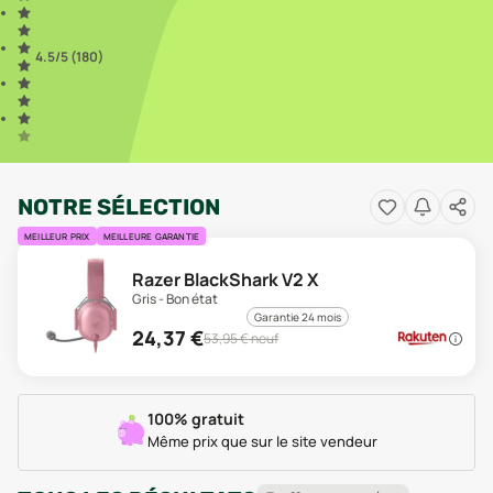
4.5
/5 (
180
)
NOTRE SÉLECTION
MEILLEUR PRIX
MEILLEURE GARANTIE
Razer BlackShark V2 X
Gris - Bon état
Garantie 24 mois
24,37
€
53,95
€ neuf
100% gratuit
Même prix que sur le site vendeur