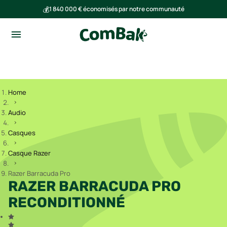
💰
1 840 000 € économisés par notre communauté
🌍
Ensemble, nous avons évité l'émission de 293 tonnes de CO₂
Home
Audio
Casques
Casque Razer
Razer Barracuda Pro
RAZER BARRACUDA PRO
RECONDITIONNÉ