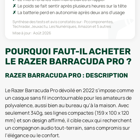
Le poids se fait sentir après plusieurs heures sur la tête
La batterie perd en autonomie après deux ans d'usage
Synthèse des tests et avis constatés sur :
Pccomponentes,
Techradar, Jeuxactu, Les Numériques, Amazon
et 5 autres
Mise à jour :
Août 2026
POURQUOI FAUT-IL ACHETER
LE RAZER BARRACUDA PRO ?
RAZER BARRACUDA PRO : DESCRIPTION
Le Razer Barracuda Pro dévoilé en 2022 s’impose comme
un casque sans fil incontournable pour les amateurs de
polyvalence, aussi bien au bureau qu’à la maison. Avec
seulement 340g, ses lignes compactes (159 x 100 x 120
mm) et son design affirmé, il cible ceux qui recherchent
un compagnon audio tout-terrain, sans compromis sur
l’élégance ou le confort.