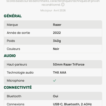
Scores basés sur les benchmarks, caractéristiques techniques et prix en
reconditionné.
Mis à jour :
Avril 2026
GÉNÉRAL
Marque
Razer
Année de sortie
2022
Poids
340g
Couleurs
Noir
AUDIO
Haut-parleurs
50mm Razer TriForce
Technologie audio
THX AAA
Microphone
CONNECTIVITÉ
Bluetooth
Oui
Connexions
USB-C, Bluetooth, 2.4GHz