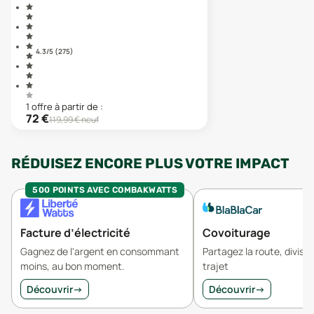
4.3
/5 (
275
)
1
offre
à partir de :
72
€
119,99
€ neuf
RÉDUISEZ ENCORE PLUS VOTRE IMPACT
500 POINTS AVEC COMBAKWATTS
Facture d’électricité
Covoiturage
Gagnez de l'argent en consommant
Partagez la route, divisez
moins, au bon moment.
trajet
Découvrir
→
Découvrir
→