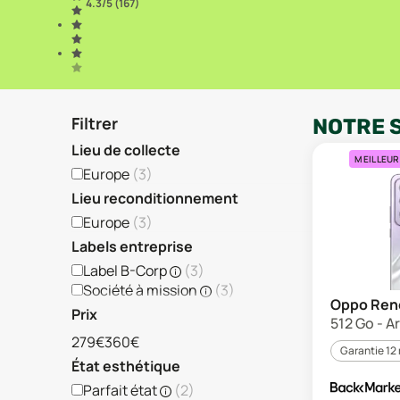
4.3
/5 (
167
)
Filtrer
NOTRE 
Lieu de collecte
MEILLEUR
Europe
(
3
)
Lieu reconditionnement
Europe
(
3
)
Labels entreprise
Label B-Corp
(
3
)
Société à mission
(
3
)
Oppo Ren
Prix
512 Go - A
279€
360€
Garantie 12
État esthétique
Parfait état
(
2
)