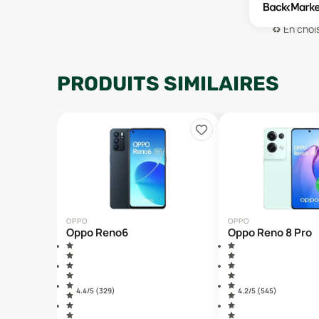
♻️
En chois
PRODUITS SIMILAIRES
OPPO
OPPO
Oppo Reno6
Oppo Reno 8 Pro
4.4
/5 (
329
)
4.2
/5 (
545
)