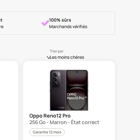
t
100% sûrs
re
Marchands vérifiés
Trier par
Les moins chères
Oppo Reno12 Pro
256 Go - Marron - État correct
Garantie 12 mois