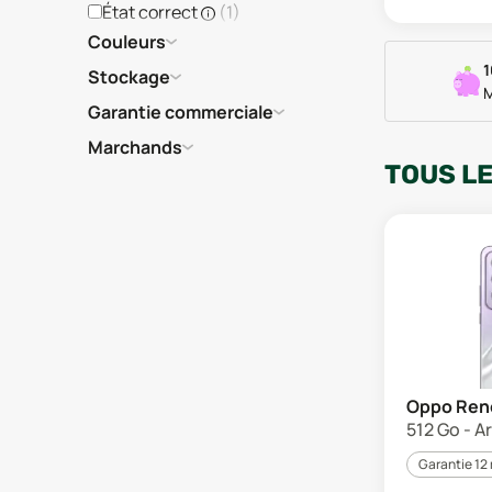
État correct
(
1
)
Couleurs
1
Stockage
M
Garantie commerciale
Marchands
TOUS L
Oppo Ren
512 Go - A
Garantie 12