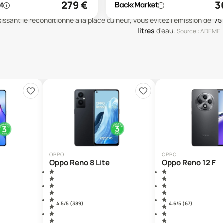
279
€
3
issant le reconditionné à la place du neuf, vous évitez l'émission de
75
litres
d'eau
.
Source : ADEME
OPPO
OPPO
Oppo Reno 8 Lite
Oppo Reno 12 F
4.5
/5 (
389
)
4.6
/5 (
67
)