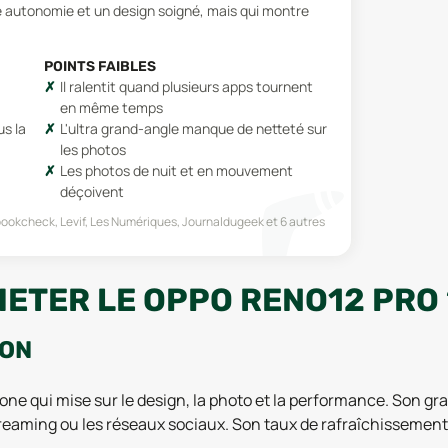
 autonomie et un design soigné, mais qui montre
POINTS FAIBLES
Il ralentit quand plusieurs apps tournent
en même temps
us la
L'ultra grand-angle manque de netteté sur
les photos
Les photos de nuit et en mouvement
déçoivent
ookcheck, Levif, Les Numériques, Journaldugeek
et 6 autres
HETER LE OPPO RENO12 PRO 
ION
ne qui mise sur le design, la photo et la performance. Son g
reaming ou les réseaux sociaux. Son taux de rafraîchissement é