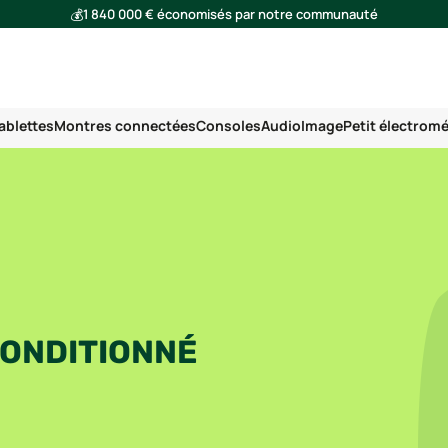
💰
1 840 000 € économisés par notre communauté
🌍
Ensemble, nous avons évité l'émission de 293 tonnes de CO₂
ablettes
Montres connectées
Consoles
Audio
Image
Petit électrom
CONDITIONNÉ