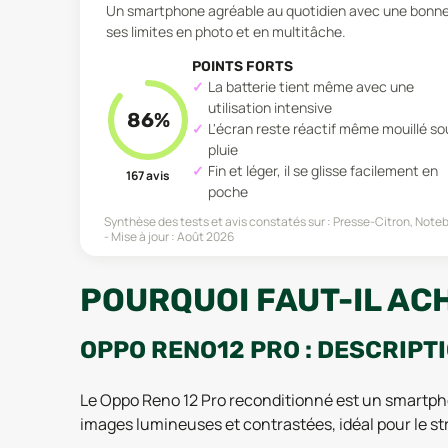
Un smartphone agréable au quotidien avec une bonne
ses limites en photo et en multitâche.
POINTS FORTS
La batterie tient même avec une
utilisation intensive
86
%
L'écran reste réactif même mouillé so
pluie
Fin et léger, il se glisse facilement en
167
avis
poche
Synthèse des tests et avis constatés sur :
Presse-Citron, Noteb
Mise à jour :
Août 2026
POURQUOI FAUT-IL AC
OPPO RENO12 PRO : DESCRIPT
Le Oppo Reno 12 Pro reconditionné est un smartpho
images lumineuses et contrastées, idéal pour le st