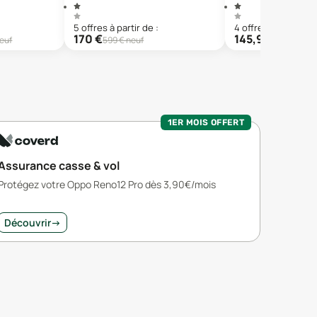
5
offre
s
à partir de :
4
offre
s
à partir de 
170
€
145,99
€
euf
599
€ neuf
445,44
€ 
1ER MOIS OFFERT
Assurance casse & vol
Protégez votre Oppo Reno12 Pro dès 3,90€/mois
Découvrir
→