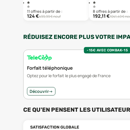
11
offre
s
à partir de :
8
offre
s
à partir de :
124
€
192,11
€
499,99
€ neuf
1041,49
€ ne
RÉDUISEZ ENCORE PLUS VOTRE IMP
-15€ AVEC COMBAK-15
Forfait téléphonique
Optez pour le forfait le plus engagé de France
Découvrir
→
CE QU'EN PENSENT LES UTILISATEU
SATISFACTION GLOBALE