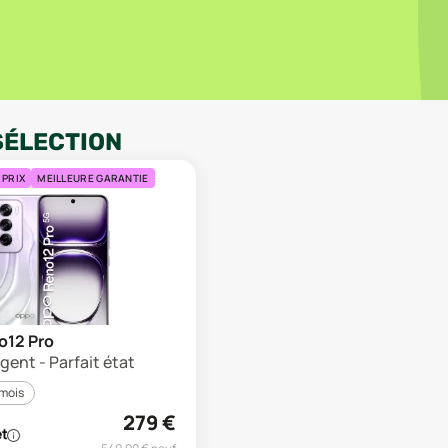
SÉLECTION
 PRIX
MEILLEURE GARANTIE
o12 Pro
rgent - Parfait état
 mois
279
€