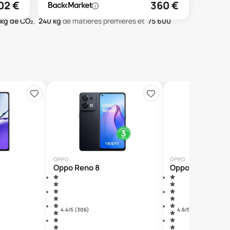
02
€
360
€
kg de CO₂
,
240
kg
de matières premières
et
75 600
OPPO
OPPO
Oppo Reno 8
Oppo Reno 12 F
4.4
/5 (
306
)
4.6
/5 (
21
)