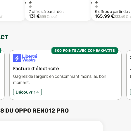
7
offre
s
à partir de :
6
offre
s
à partir de :
131
€
165,99
€
uf
599
€ neuf
233,49
€ n
ACT
500 POINTS AVEC COMBAKWATTS
Facture d’électricité
Gagnez de l'argent en consommant moins, au bon
moment.
Découvrir
→
RS
DU
OPPO RENO12 PRO