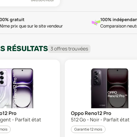
549,90
€ neuf
00% gratuit
100% indépendan
ême prix que sur le site vendeur
Comparaison neut
ES RÉSULTATS
3
offre
s
trouvée
s
o12 Pro
Oppo Reno12 Pro
rgent - Parfait état
512 Go - Noir - Parfait état
 mois
Garantie 12 mois