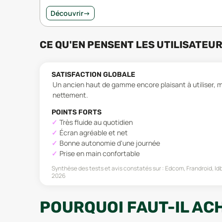
Découvrir
→
CE QU'EN PENSENT LES UTILISATEU
SATISFACTION GLOBALE
Un ancien haut de gamme encore plaisant à utiliser, ma
nettement.
POINTS FORTS
Très fluide au quotidien
Écran agréable et net
Bonne autonomie d'une journée
Prise en main confortable
Synthèse des tests et avis constatés sur :
Edcom, Frandroid, Id
2026
POURQUOI FAUT-IL ACH