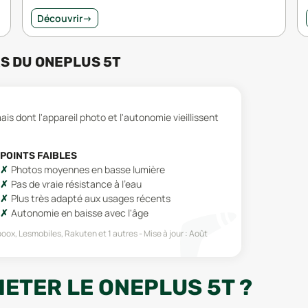
Découvrir
→
RS
DU
ONEPLUS 5T
is dont l'appareil photo et l'autonomie vieillissent
POINTS FAIBLES
Photos moyennes en basse lumière
Pas de vraie résistance à l'eau
Plus très adapté aux usages récents
Autonomie en baisse avec l'âge
boox, Lesmobiles, Rakuten
et 1 autres
Mise à jour :
Août
ETER LE ONEPLUS 5T ?