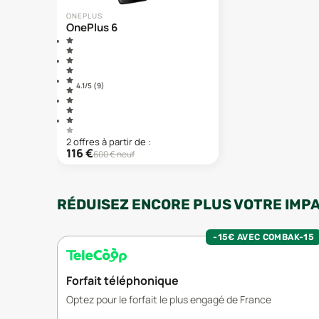
ONEPLUS
OnePlus 6
4.1
/5 (
9
)
2
offre
s
à partir de :
116
€
600
€ neuf
RÉDUISEZ ENCORE PLUS VOTRE IMP
-15€ AVEC COMBAK-15
Forfait téléphonique
Optez pour le forfait le plus engagé de France