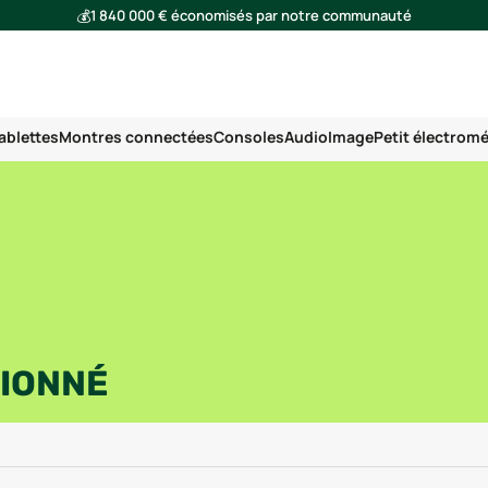
💰
1 840 000 € économisés par notre communauté
🌍
Ensemble, nous avons évité l'émission de 293 tonnes de CO₂
ablettes
Montres connectées
Consoles
Audio
Image
Petit électrom
TIONNÉ