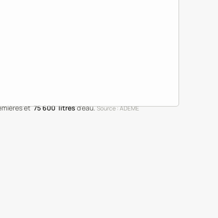
emières
et
75 600
litres
d'eau
.
Source : ADEME