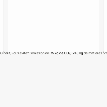
du neuf, vous évitez l'émission de
75
kg de CO₂
,
240
kg
de matières pr