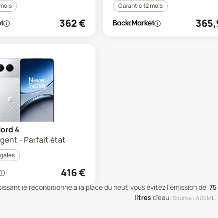
 mois
Garantie 12 mois
362
€
365,
ord 4
rgent - Parfait état
égales
416
€
issant le reconditionné à la place du neuf, vous évitez l'émission de
75
litres
d'eau
.
Source : ADEME