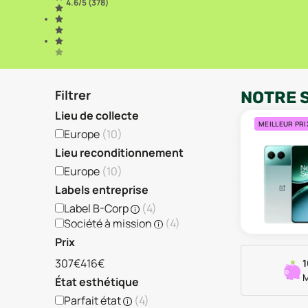
4.6
/5 (
378
)
Filtrer
NOTRE 
Lieu de collecte
MEILLEUR PRI
Europe
(
10
)
Lieu reconditionnement
Europe
(
10
)
Labels entreprise
Label B-Corp
(
4
)
Société à mission
(
4
)
Prix
307€
416€
1
M
État esthétique
Parfait état
(
4
)