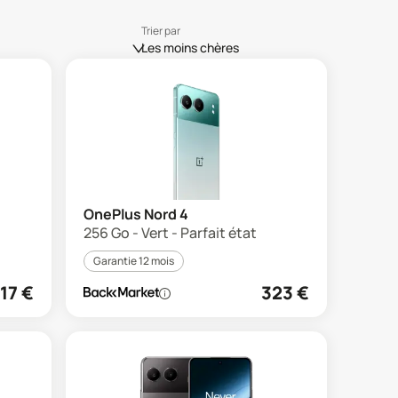
Trier par
Les moins chères
OnePlus Nord 4
256 Go - Vert - Parfait état
Garantie 12 mois
17
€
323
€