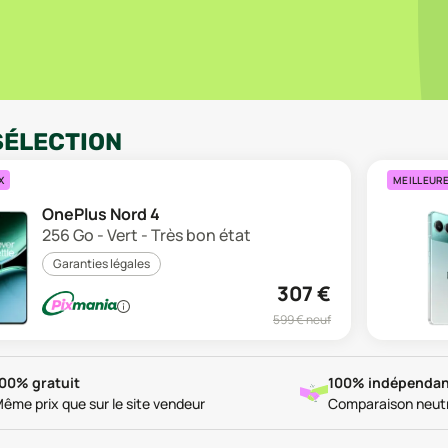
SÉLECTION
X
MEILLEUR
OnePlus Nord 4
256 Go - Vert - Très bon état
Garanties légales
307
€
599
€ neuf
00% gratuit
100% indépendan
ême prix que sur le site vendeur
Comparaison neut