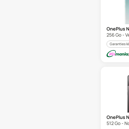
OnePlus N
256 Go - V
Garanties l
OnePlus N
512 Go - No