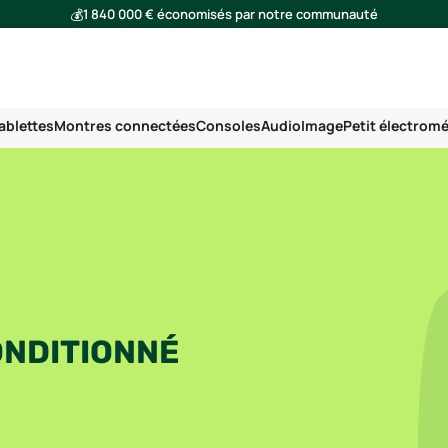
💰
1 840 000 € économisés par notre communauté
🌍
Ensemble, nous avons évité l'émission de 293 tonnes de CO₂
ablettes
Montres connectées
Consoles
Audio
Image
Petit électrom
ONDITIONNÉ