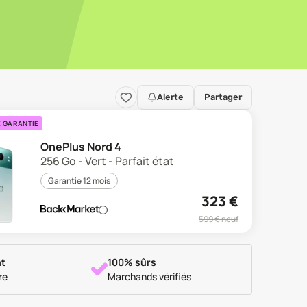
Alerte
Partager
E GARANTIE
OnePlus Nord 4
256 Go - Vert - Parfait état
Garantie 12 mois
323
€
599
€ neuf
t
100% sûrs
re
Marchands vérifiés