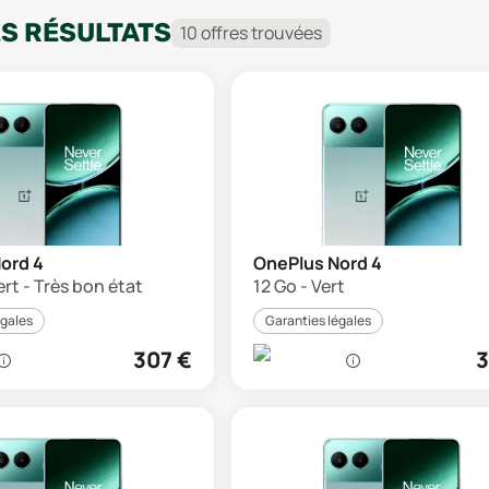
ES RÉSULTATS
10
offre
s
trouvée
s
ord 4
OnePlus Nord 4
ert - Très bon état
12 Go - Vert
égales
Garanties légales
307
€
3