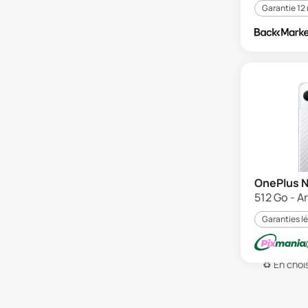
Garantie 12
OnePlus N
512 Go - A
Garanties l
♻️
En chois