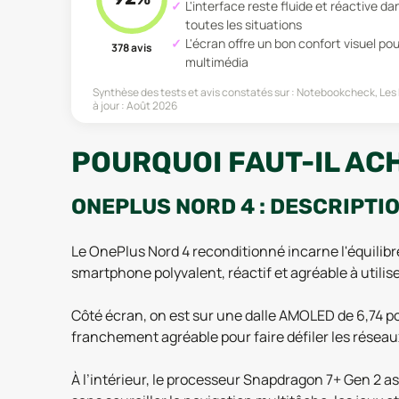
L'interface reste fluide et réactive da
toutes les situations
L'écran offre un bon confort visuel pou
378
avis
multimédia
Synthèse des tests et avis constatés sur :
Notebookcheck, Les 
à jour :
Août 2026
POURQUOI FAUT-IL AC
ONEPLUS NORD 4 : DESCRIPTI
Le OnePlus Nord 4 reconditionné incarne l'équilibre
smartphone polyvalent, réactif et agréable à utilis
Côté écran, on est sur une dalle AMOLED de 6,74 po
franchement agréable pour faire défiler les réseau
À l’intérieur, le processeur Snapdragon 7+ Gen 2 as