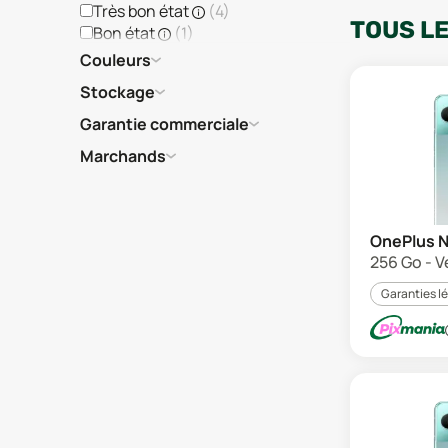
Très bon état
(
4
)
TOUS L
Bon état
(
1
)
Couleurs
Stockage
Garantie commerciale
Marchands
OnePlus N
256 Go - V
Garanties l