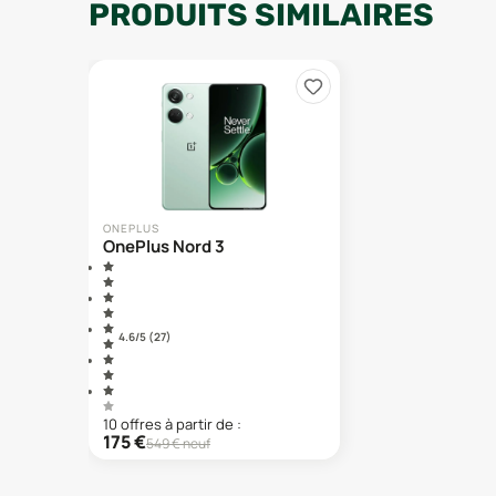
PRODUITS SIMILAIRES
ONEPLUS
OnePlus Nord 3
4.6
/5 (
27
)
10
offre
s
à partir de :
175
€
549
€ neuf