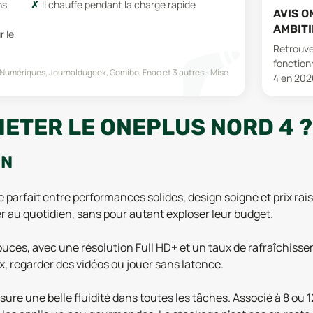
ns
Il chauffe pendant la charge rapide
AVIS O
AMBIT
r le
Retrouvez
fonctionn
Numériques, Journaldugeek, Gomibo, Fnac
et 3 autres
Mise
4 en 202
HETER LE ONEPLUS NORD 4 ?
ON
 parfait entre performances solides, design soigné et prix rais
er au quotidien, sans pour autant exploser leur budget.
uces, avec une résolution Full HD+ et un taux de rafraîchissem
x, regarder des vidéos ou jouer sans latence.
sure une belle fluidité dans toutes les tâches. Associé à 8 ou 1