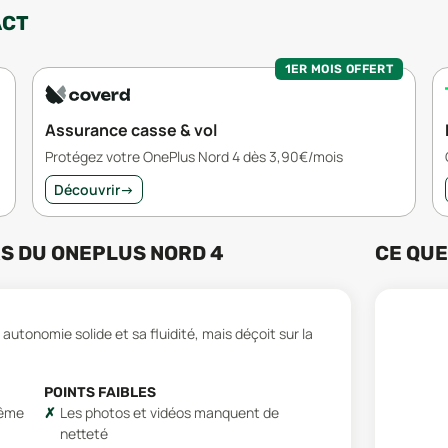
ACT
1ER MOIS OFFERT
Assurance casse & vol
Protégez votre OnePlus Nord 4 dès 3,90€/mois
Découvrir
→
RS
DU
ONEPLUS NORD 4
CE QUE
tonomie solide et sa fluidité, mais déçoit sur la
POINTS FAIBLES
même
Les photos et vidéos manquent de
netteté