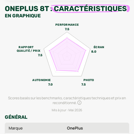
ONEPLUS 8T
:
CARACTÉRISTIQUES
EN GRAPHIQUE
PERFORMANCE
7.5
RAPPORT
ÉCRAN
QUALITÉ / PRIX
8.0
7.5
AUTONOMIE
PHOTO
7.0
7.5
Scores basés sur les benchmarks, caractéristiques techniques et prix en
reconditionné.
Mis à jour :
Mai 2026
GÉNÉRAL
Marque
OnePlus