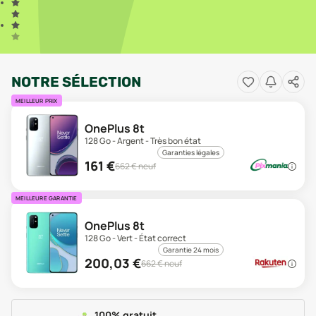
NOTRE SÉLECTION
MEILLEUR PRIX
OnePlus 8t
128 Go - Argent - Très bon état
Garanties légales
161
€
662
€ neuf
MEILLEURE GARANTIE
OnePlus 8t
128 Go - Vert - État correct
Garantie 24 mois
200,03
€
662
€ neuf
100% gratuit