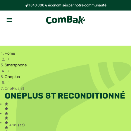
💰
1 840 000 € économisés par notre communauté
🌍
Ensemble, nous avons évité l'émission de 293 tonnes de CO₂
Home
Smartphone
Oneplus
OnePlus 8t
ONEPLUS 8T RECONDITIONNÉ
4.1
/5 (
33
)