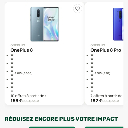
ONEPLUS
ONEPLUS
OnePlus 8
OnePlus 8 Pro
4.6
/5 (
8 600
)
4.5
/5 (
490
)
10
offre
s
à partir de :
7
offre
s
à partir de :
168
€
182
€
699
€ neuf
999
€ neuf
RÉDUISEZ ENCORE PLUS VOTRE IMPACT