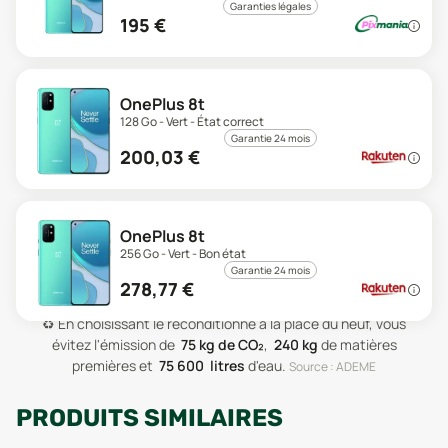
Garanties légales
195
€
OnePlus 8t
128 Go - Vert - État correct
Garantie 24 mois
200,03
€
OnePlus 8t
256 Go - Vert - Bon état
Garantie 24 mois
278,77
€
♻️
En choisissant le reconditionné à la place du neuf, vous
évitez l'émission de
75
kg de CO₂
,
240
kg
de matières
premières
et
75 600
litres
d'eau
.
Source : ADEME
PRODUITS SIMILAIRES