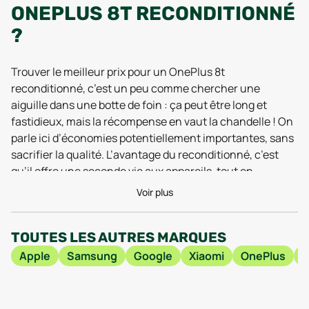
ONEPLUS 8T RECONDITIONNÉ
?
Trouver le meilleur prix pour un OnePlus 8t
reconditionné, c’est un peu comme chercher une
aiguille dans une botte de foin : ça peut être long et
fastidieux, mais la récompense en vaut la chandelle ! On
parle ici d’économies potentiellement importantes, sans
sacrifier la qualité. L’avantage du reconditionné, c’est
qu’il offre une seconde vie aux appareils, tout en
allégeant votre portefeuille et votre impact
Voir plus
environnemental. Vous contribuez à réduire les déchets
électroniques, et ça, c’est plutôt cool, non ? Imaginez : un
TOUTES LES AUTRES MARQUES
OnePlus 8t reconditionné, performant comme un neuf,
mais à un prix bien plus doux.
Apple
Samsung
Google
Xiaomi
OnePlus
Alors, comment dénicher la perle rare, ce OnePlus 8t
reconditionné au meilleur prix ? L’astuce, c’est de