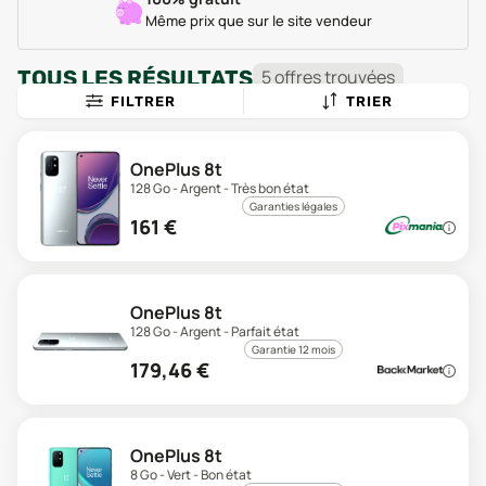
Même prix que sur le site vendeur
TOUS LES RÉSULTATS
5
offre
s
trouvée
s
FILTRER
TRIER
OnePlus 8t
128 Go - Argent - Très bon état
Garanties légales
161
€
OnePlus 8t
128 Go - Argent - Parfait état
Garantie 12 mois
179,46
€
OnePlus 8t
8 Go - Vert - Bon état