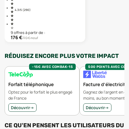
4.3
/5 (
290
)
9
offre
s
à partir de :
176
€
719
€ neuf
RÉDUISEZ ENCORE PLUS VOTRE IMPACT
-15€ AVEC COMBAK-15
500 POINTS AVEC CO
Forfait téléphonique
Facture d’électricité
Optez pour le forfait le plus engagé
Gagnez de l'argent en 
de France
moins, au bon moment.
Découvrir
→
Découvrir
→
CE QU'EN PENSENT LES UTILISATEURS
DU