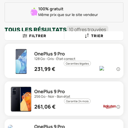
100% gratuit
Même prix que sur le site vendeur
TOUS LES RÉSULTATS
10
offre
s
trouvée
s
FILTRER
TRIER
OnePlus 9 Pro
128 Go - Gris - État correct
Garanties légales
231,99
€
OnePlus 9 Pro
256 Go - Noir - Bon état
Garantie 24 mois
261,06
€
OnePlus 9 Pro