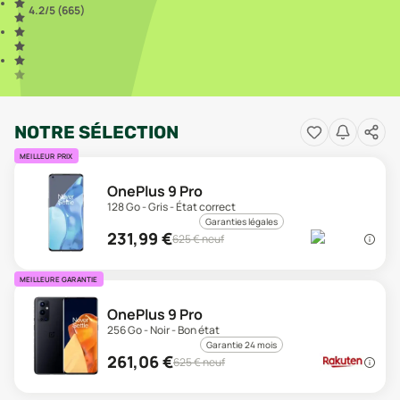
4.2
/5 (
665
)
NOTRE SÉLECTION
MEILLEUR PRIX
OnePlus 9 Pro
128 Go - Gris - État correct
Garanties légales
231,99
€
625
€ neuf
MEILLEURE GARANTIE
OnePlus 9 Pro
256 Go - Noir - Bon état
Garantie 24 mois
261,06
€
625
€ neuf