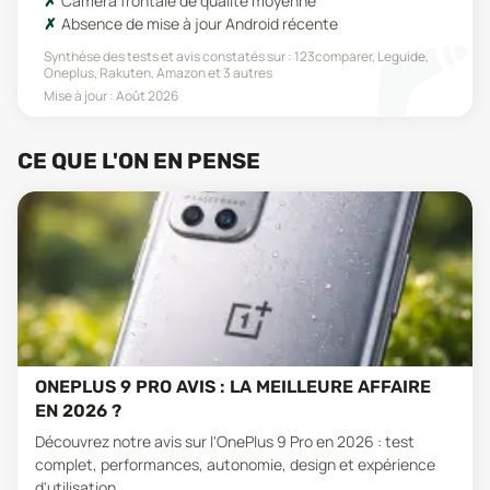
Caméra frontale de qualité moyenne
Absence de mise à jour Android récente
Synthèse des tests et avis constatés sur :
123comparer, Leguide,
Oneplus, Rakuten, Amazon
et 3 autres
Mise à jour :
Août 2026
CE QUE L'ON EN PENSE
ONEPLUS 9 PRO AVIS : LA MEILLEURE AFFAIRE
EN 2026 ?
Découvrez notre avis sur l'OnePlus 9 Pro en 2026 : test
complet, performances, autonomie, design et expérience
d'utilisation.