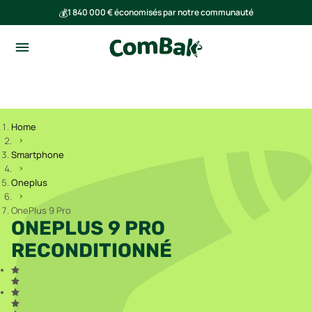
💰
1 840 000 € économisés par notre communauté
🌍
Ensemble, nous avons évité l'émission de 293 tonnes de CO₂
Home
Smartphone
Oneplus
OnePlus 9 Pro
ONEPLUS 9 PRO
RECONDITIONNÉ