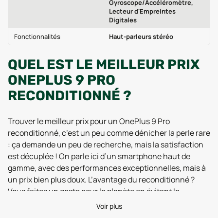
Gyroscope/Accéléromètre,
Lecteur d'Empreintes
Digitales
Fonctionnalités
Haut-parleurs stéréo
QUEL EST LE MEILLEUR PRIX
ONEPLUS 9 PRO
RECONDITIONNÉ ?
Trouver le meilleur prix pour un OnePlus 9 Pro
reconditionné, c’est un peu comme dénicher la perle rare
: ça demande un peu de recherche, mais la satisfaction
est décuplée ! On parle ici d’un smartphone haut de
gamme, avec des performances exceptionnelles, mais à
un prix bien plus doux. L’avantage du reconditionné ?
Vous faites un geste pour la planète en évitant la
production d’un nouveau téléphone, et votre portefeuille
Voir plus
vous remercie aussi ! Mais comment être sûr de faire la