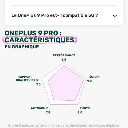
Le OnePlus 9 Pro est-il compatible 5G ?
ONEPLUS 9 PRO
:
CARACTÉRISTIQUES
EN GRAPHIQUE
PERFORMANCE
8.5
RAPPORT
ÉCRAN
QUALITÉ / PRIX
9.0
7.0
AUTONOMIE
PHOTO
7.5
8.0
Scores basés sur les benchmarks, caractéristiques techniques et prix en