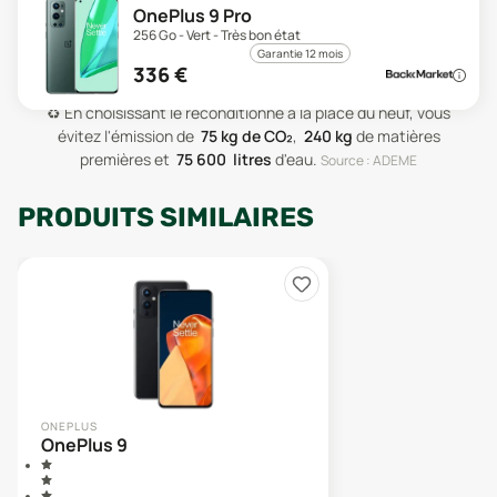
OnePlus 9 Pro
256 Go - Vert - Très bon état
Garantie 12 mois
336
€
♻️
En choisissant le reconditionné à la place du neuf, vous
évitez l'émission de
75
kg de CO₂
,
240
kg
de matières
premières
et
75 600
litres
d'eau
.
Source : ADEME
PRODUITS SIMILAIRES
ONEPLUS
OnePlus 9