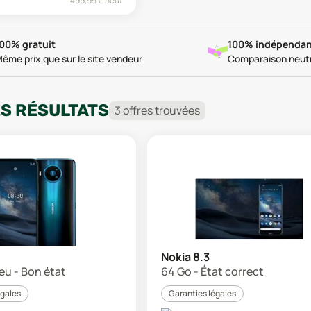
499,99
€ neuf
00% gratuit
100% indépendan
ême prix que sur le site vendeur
Comparaison neut
ES RÉSULTATS
3
offre
s
trouvée
s
Nokia 8.3
leu - Bon état
64 Go - État correct
égales
Garanties légales