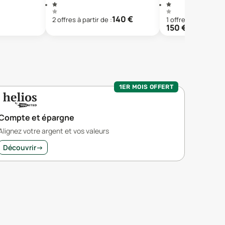
140
€
2
offre
s
à partir de :
1
offre
à partir de :
150
€
299
€ neuf
1ER MOIS OFFERT
Compte et épargne
Alignez votre argent et vos valeurs
Découvrir
→