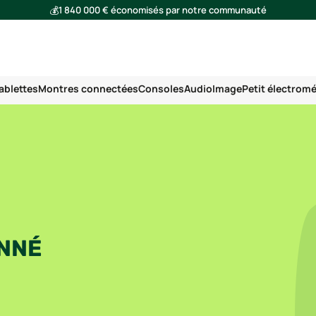
💰
1 840 000 € économisés par notre communauté
🌍
Ensemble, nous avons évité l'émission de 293 tonnes de CO₂
ablettes
Montres connectées
Consoles
Audio
Image
Petit électrom
ONNÉ