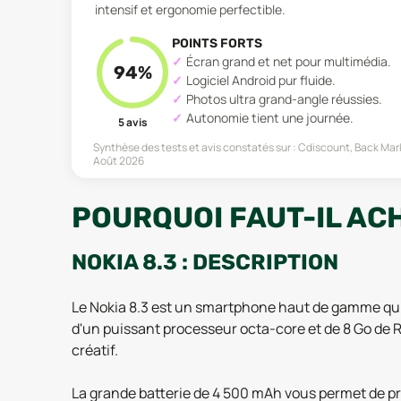
intensif et ergonomie perfectible.
POINTS FORTS
Écran grand et net pour multimédia.
94
%
Logiciel Android pur fluide.
Photos ultra grand-angle réussies.
Autonomie tient une journée.
5
avis
Synthèse des tests et avis constatés sur :
Cdiscount, Back Mar
Août 2026
POURQUOI FAUT-IL ACH
NOKIA 8.3 : DESCRIPTION
Le Nokia 8.3 est un smartphone haut de gamme qui
d'un puissant processeur octa-core et de 8 Go de RAM
créatif.
La grande batterie de 4 500 mAh vous permet de pro