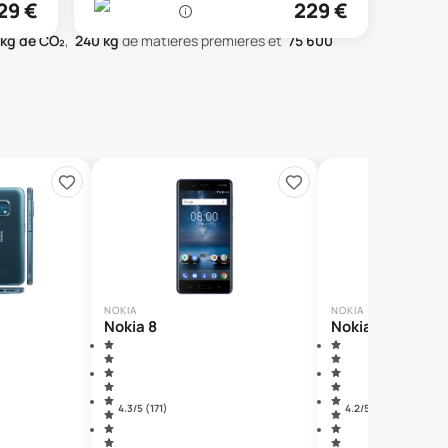
29
€
229
€
kg de CO₂
,
240
kg
de matières premières
et
75 600
NOKIA
NOKIA
Nokia 8
Nokia 5.3
4.3
/5 (
171
)
4.2
/5 (
55
)