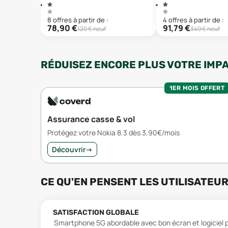
8
offre
s
à partir de :
4
offre
s
à partir de :
78,90
€
91,79
€
120
€ neuf
349
€ neuf
RÉDUISEZ ENCORE PLUS VOTRE IMP
1ER MOIS OFFERT
Assurance casse & vol
Protégez votre Nokia 8.3 dès 3,90€/mois
Découvrir
→
CE QU'EN PENSENT LES UTILISATEU
SATISFACTION GLOBALE
Smartphone 5G abordable avec bon écran et logiciel