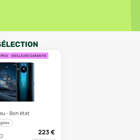
SÉLECTION
 PRIX
MEILLEURE GARANTIE
leu - Bon état
égales
223
€