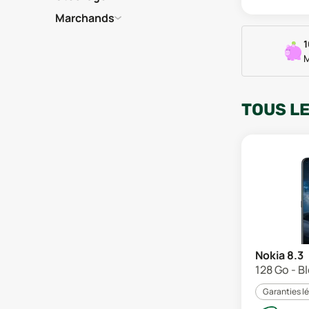
Marchands
1
M
TOUS L
Nokia 8.3
128 Go - B
Garanties l