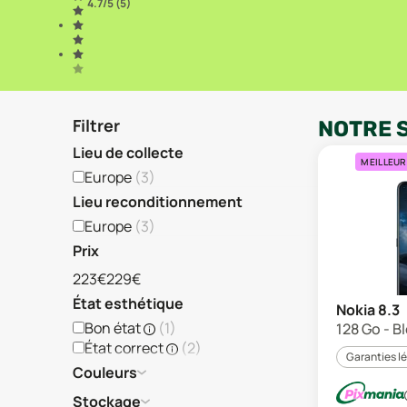
4.7
/5 (
5
)
Filtrer
NOTRE 
Lieu de collecte
MEILLEUR
Europe
(
3
)
Lieu reconditionnement
Europe
(
3
)
Prix
223€
229€
État esthétique
Nokia 8.3
Bon état
(
1
)
128 Go - B
État correct
(
2
)
Garanties l
Couleurs
Stockage