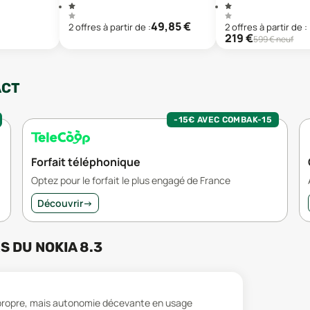
49,85
€
2
offre
s
à partir de :
2
offre
s
à partir de :
219
€
599
€ neuf
ACT
-15€ AVEC COMBAK-15
Forfait téléphonique
Optez pour le forfait le plus engagé de France
Découvrir
→
RS
DU
NOKIA 8.3
 propre, mais autonomie décevante en usage