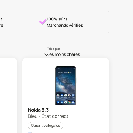
t
100% sûrs
re
Marchands vérifiés
Trier par
Les moins chères
Nokia 8.3
Bleu - État correct
Garanties légales