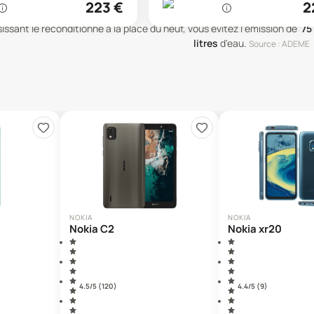
223
€
2
issant le reconditionné à la place du neuf, vous évitez l'émission de
75
litres
d'eau
.
Source : ADEME
NOKIA
NOKIA
Nokia C2
Nokia xr20
4.5
/5 (
120
)
4.4
/5 (
9
)