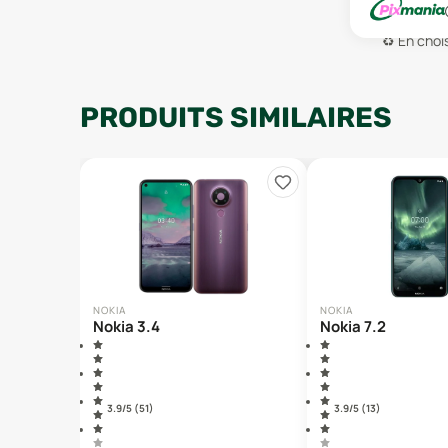
♻️
En chois
PRODUITS SIMILAIRES
NOKIA
NOKIA
Nokia 3.4
Nokia 7.2
3.9
/5 (
51
)
3.9
/5 (
13
)