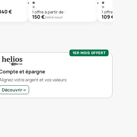
140
€
1
offre
à partir de :
1
offre
à partir de :
150
€
109
€
299
€ neuf
129
€ neuf
1ER MOIS OFFERT
Compte et épargne
Alignez votre argent et vos valeurs
Découvrir
→