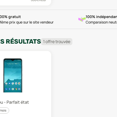
999
€ neuf
00% gratuit
100% indépendan
ême prix que sur le site vendeur
Comparaison neut
ES RÉSULTATS
1
offre
trouvée
u - Parfait état
 mois