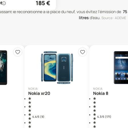
185
€
issant le reconditionné à la place du neuf, vous évitez l'émission de
75
litres
d'eau
.
Source : ADEME
NOKIA
NOKIA
Nokia xr20
Nokia 8
4.4
/5 (
9
)
4.3
/5 (
171
)