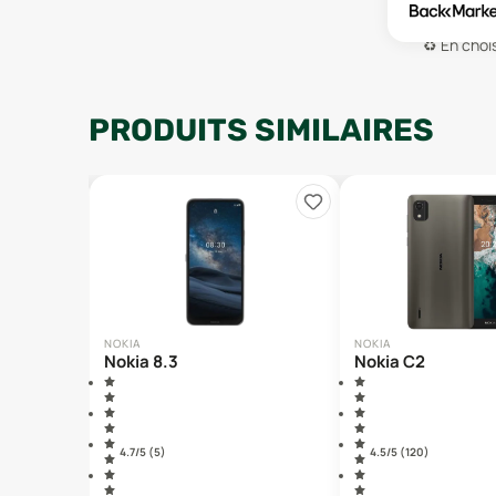
♻️
En chois
PRODUITS SIMILAIRES
NOKIA
NOKIA
Nokia 8.3
Nokia C2
4.7
/5 (
5
)
4.5
/5 (
120
)