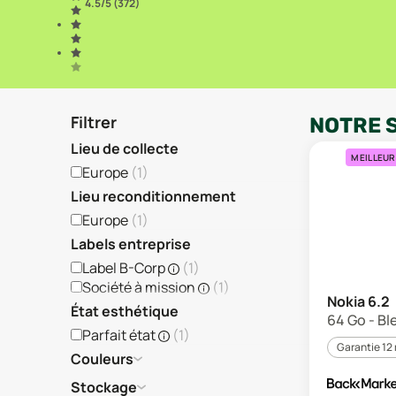
4.5
/5 (
372
)
Filtrer
NOTRE 
Lieu de collecte
MEILLEUR
Europe
(
1
)
Lieu reconditionnement
Europe
(
1
)
Labels entreprise
Label B-Corp
(
1
)
Société à mission
(
1
)
Nokia 6.2
État esthétique
64 Go - Ble
Parfait état
(
1
)
Garantie 12
Couleurs
Stockage