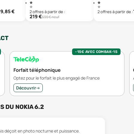
49,85
€
2
offre
s
à partir de :
2
offre
s
à partir de :
219
€
599
€ neuf
ACT
-15€ AVEC COMBAK-15
Forfait téléphonique
Optez pour le forfait le plus engagé de France
Découvrir
→
RS
DU
NOKIA 6.2
s déçoit en photo nocturne et puissance.