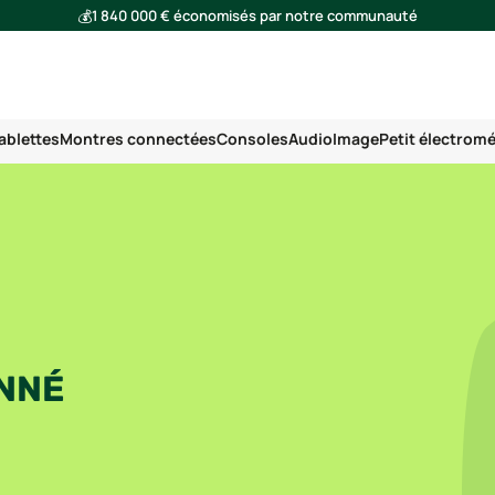
💰
1 840 000 € économisés par notre communauté
🌍
Ensemble, nous avons évité l'émission de 293 tonnes de CO₂
ablettes
Montres connectées
Consoles
Audio
Image
Petit électrom
ONNÉ