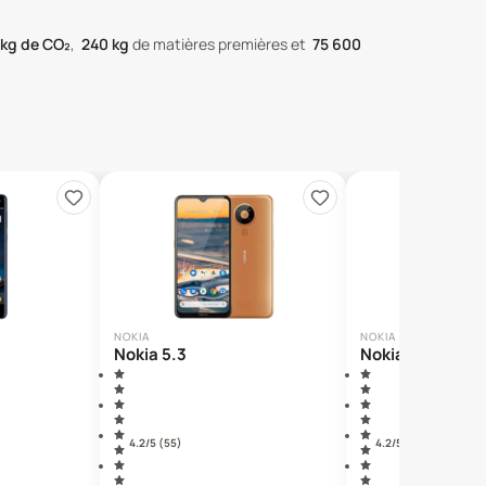
kg de CO₂
,
240
kg
de matières premières
et
75 600
NOKIA
NOKIA
Nokia 5.3
Nokia 2.4
4.2
/5 (
55
)
4.2
/5 (
156
)