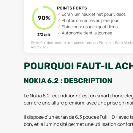
POINTS FORTS
Écran lumineux et net pour vidéos
90
%
Photos correctes en plein jour
Fluide pour usages quotidiens
Autonomie tient la journée
372
avis
Synthèse des tests et avis constatés sur :
Pixmania, Back Marke
Août 2026
POURQUOI FAUT-IL ACH
NOKIA 6.2 : DESCRIPTION
Le Nokia 6.2 reconditionné est un smartphone éléga
confère une allure premium, avec une prise en mai
Il dispose d’un écran de 6,3 pouces Full HD+ avec t
bon, et la luminosité permet une utilisation confor