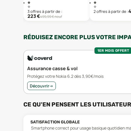
3
offre
s
à partir de :
2
offre
s
à partir de :
223
€
499,99
€ neuf
RÉDUISEZ ENCORE PLUS VOTRE IMP
1ER MOIS OFFERT
Assurance casse & vol
Protégez votre Nokia 6.2 dès 3,90€/mois
Découvrir
→
CE QU'EN PENSENT LES UTILISATEU
SATISFACTION GLOBALE
Smartphone correct pour usage basique quotidien mai