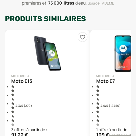
premières
et
75 600
litres
d'eau
.
Source : ADEME
PRODUITS SIMILAIRES
MOTOROLA
MOTOROLA
Moto E13
Moto E7
4.3
/5 (
270
)
4.6
/5 (
12 450
)
3
offre
s
à partir de :
1
offre
à partir de :
91,22
€
109
€
199,99
€ neuf