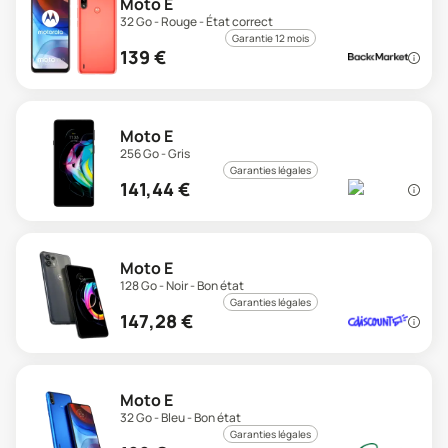
Moto E
32 Go - Rouge - État correct
Garantie 12 mois
139
€
Moto E
256 Go - Gris
Garanties légales
141,44
€
Moto E
128 Go - Noir - Bon état
Garanties légales
147,28
€
Moto E
32 Go - Bleu - Bon état
Garanties légales