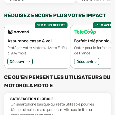
RÉDUISEZ ENCORE PLUS VOTRE IMPACT
1ER MOIS OFFERT
-15€ AVEC 
Assurance casse & vol
Forfait téléphonique
Protégez votre Motorola Moto E dès
Optez pour le forfait le 
3,90€/mois
de France
Découvrir
→
Découvrir
→
CE QU'EN PENSENT LES UTILISATEURS
DU
MOTOROLA MOTO E
SATISFACTION GLOBALE
Un smartphone basique qui reste utilisable pour les
tâches simples, mais qui montre vite ses limites en
performances et en photo.