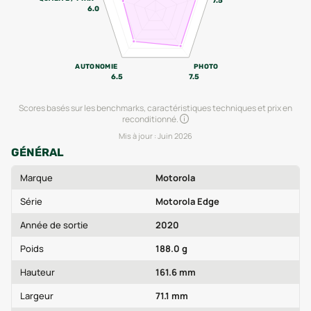
7.5
6.0
AUTONOMIE
PHOTO
6.5
7.5
Scores basés sur les benchmarks, caractéristiques techniques et prix en
reconditionné.
Mis à jour :
Juin 2026
GÉNÉRAL
Marque
Motorola
Série
Motorola Edge
Année de sortie
2020
Poids
188.0 g
Hauteur
161.6 mm
Largeur
71.1 mm