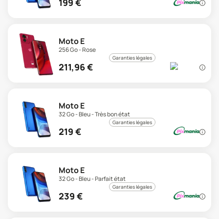
199
€
Moto E
256 Go - Rose
Garanties légales
211,96
€
Moto E
32 Go - Bleu - Très bon état
Garanties légales
219
€
Moto E
32 Go - Bleu - Parfait état
Garanties légales
239
€