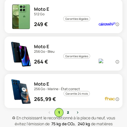
Moto E
512 Go
Garanties légales
249
€
Moto E
256 Go - Bleu
Garanties légales
264
€
Moto E
256 Go - Marine - État correct
Garantie 24 mois
265,99
€
‹
›
1
2
♻️
En choisissant le reconditionné à la place du neuf, vous
évitez l'émission de
75
kg de CO₂
,
240
kg
de matières