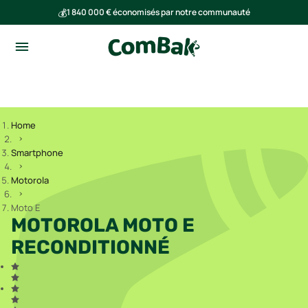
💰
1 840 000 € économisés par notre communauté
🌍
Ensemble, nous avons évité l'émission de 293 tonnes de CO₂
Home
Smartphone
Motorola
Moto E
MOTOROLA MOTO E
RECONDITIONNÉ