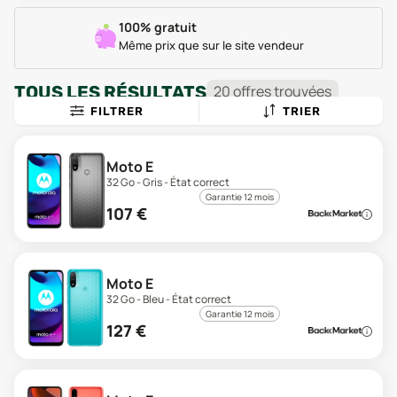
100% gratuit
Même prix que sur le site vendeur
TOUS LES RÉSULTATS
20
offre
s
trouvée
s
FILTRER
TRIER
Moto E
32 Go - Gris - État correct
Garantie 12 mois
107
€
Moto E
32 Go - Bleu - État correct
Garantie 12 mois
127
€