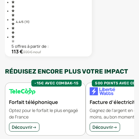
4.4
/5 (
11
)
5
offre
s
à partir de :
113
€
399
€ neuf
RÉDUISEZ ENCORE PLUS VOTRE IMPACT
-15€ AVEC COMBAK-15
500 POINTS AVEC CO
Forfait téléphonique
Facture d’électricité
Optez pour le forfait le plus engagé
Gagnez de l'argent en 
de France
moins, au bon moment.
Découvrir
→
Découvrir
→