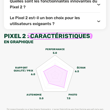
Quelles sont les fonctionnalités innovantes du
Pixel 2 ?
Le Pixel 2 est-il un bon choix pour les
utilisateurs exigeants ?
PIXEL 2
:
CARACTÉRISTIQUES
EN GRAPHIQUE
PERFORMANCE
5.0
RAPPORT
ÉCRAN
QUALITÉ / PRIX
6.5
6.0
AUTONOMIE
PHOTO
5.0
7.5
Scores basés sur les benchmarks, caractéristiques techniques et prix en