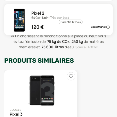
Pixel 2
64 Go - Noir - Très bon état
Garantie 12 mois
120
€
♻️
En choisissant le reconditionné à la place du neuf, vous
évitez l'émission de
75
kg de CO₂
,
240
kg
de matières
premières
et
75 600
litres
d'eau
.
Source : ADEME
PRODUITS SIMILAIRES
GOOGLE
Pixel 3