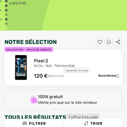
3.9
/5 (
719
)
NOTRE SÉLECTION
MEILLEUR PRIX
MEILLEURE GARANTIE
Pixel 2
64 Go - Noir - Très bon état
Garantie 12 mois
120
€
658
€ neuf
100% gratuit
Même prix que sur le site vendeur
TOUS LES RÉSULTATS
1
offre
trouvée
FILTRER
TRIER