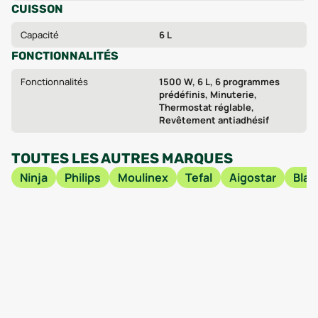
CUISSON
Capacité
6 L
FONCTIONNALITÉS
Fonctionnalités
1500 W, 6 L, 6 programmes
prédéfinis, Minuterie,
Thermostat réglable,
Revêtement antiadhésif
TOUTES LES AUTRES MARQUES
Ninja
Philips
Moulinex
Tefal
Aigostar
Blac