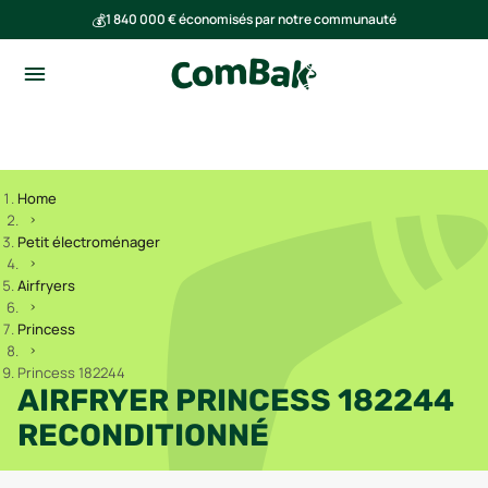
💰
1 840 000 € économisés par notre communauté
🌍
Ensemble, nous avons évité l'émission de 293 tonnes de CO₂
Home
Petit électroménager
Airfryers
Princess
Princess 182244
AIRFRYER PRINCESS 182244
RECONDITIONNÉ