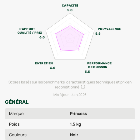
CAPACITÉ
5.0
RAPPORT
POLYVALENCE
QUALITÉ / PRIX
5.5
6.0
ENTRETIEN
PERFORMANCE
DE CUISSON
6.0
5.5
Scores basés sur les benchmarks, caractéristiques techniques et prix en
reconditionné.
Mis à jour :
Juin 2026
GÉNÉRAL
Marque
Princess
Poids
1.5 kg
Couleurs
Noir