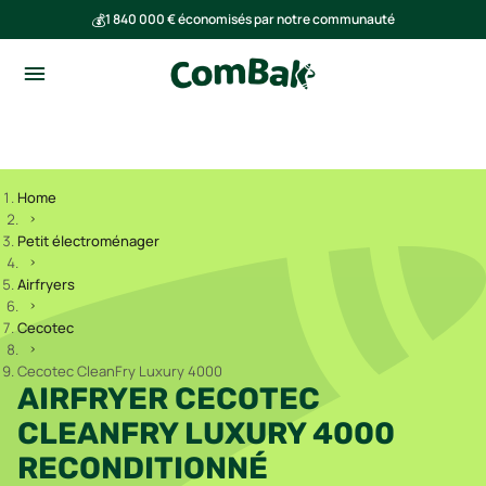
💰
1 840 000 € économisés par notre communauté
🌍
Ensemble, nous avons évité l'émission de 293 tonnes de CO₂
Home
Petit électroménager
Airfryers
Cecotec
Cecotec CleanFry Luxury 4000
AIRFRYER CECOTEC
CLEANFRY LUXURY 4000
RECONDITIONNÉ