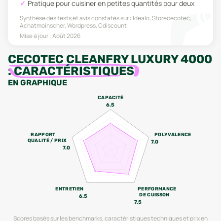
Pratique pour cuisiner en petites quantités pour deux
Synthèse des tests et avis constatés sur :
Idealo, Storececotec,
Achatmoinscher, Wordpress, Cdiscount
Mise à jour :
Août 2026
CECOTEC CLEANFRY LUXURY 4000
:
CARACTÉRISTIQUES
EN GRAPHIQUE
CAPACITÉ
6.5
RAPPORT
POLYVALENCE
QUALITÉ / PRIX
7.0
7.0
ENTRETIEN
PERFORMANCE
DE CUISSON
6.5
7.5
Scores basés sur les benchmarks, caractéristiques techniques et prix en