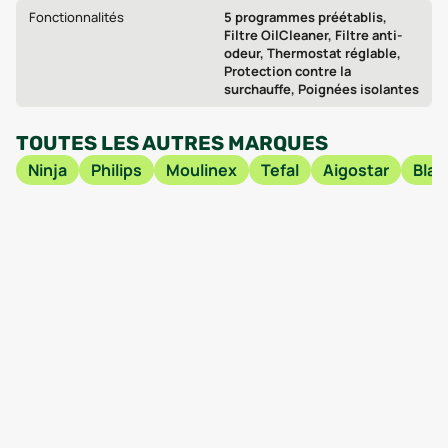
Fonctionnalités
5 programmes préétablis,
Filtre OilCleaner, Filtre anti-
odeur, Thermostat réglable,
Protection contre la
surchauffe, Poignées isolantes
TOUTES LES AUTRES MARQUES
Ninja
Philips
Moulinex
Tefal
Aigostar
Blac