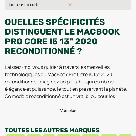
Lecteur de carte
QUELLES SPÉCIFICITÉS
DISTINGUENT LE MACBOOK
PRO CORE I5 13" 2020
RECONDITIONNÉ ?
Laissez-moi vous guider à travers les merveilles
technologiques du MacBook Pro Core i5 13" 2020
reconditionné. Imaginez un portable qui combine
élégance et puissance, le tout en préservant la planète.
Ce modèle reconditionné est un vrai bijou pour les
amateurs de gadgets Apple, tout en respectant notre
chère planète bleue. Sous son élégant châssis en
Voir plus
aluminium, disponible en argent ou gris sidéral, se cache
un processeur Intel Core i5 de 8e génération à quatre
TOUTES LES AUTRES MARQUES
cœurs, capable de monter jusqu'à 1.4 GHz. Autant dire