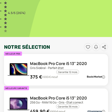
4.5
/5 (
2 674
)
NOTRE SÉLECTION
MEILLEUR PRIX
MacBook Pro Core i5 13" 2020
Gris Sidéral - Parfait état
Garantie 12 mois
375
€
1999
€ neuf
MEILLEURE GARANTIE
MacBook Pro Core i5 13" 2020
256 Go - RAM 16 Go - Gris - État correct
Garantie 36 mois
459,90
€
1999
€ neuf