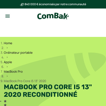
💰
1 840 000 € économisés par notre communauté
🌍
Ensemble, nous avons évité l'émission de 293 tonnes de CO₂
Home
Ordinateur portable
Apple
MacBook Pro
MacBook Pro Core i5 13" 2020
MACBOOK PRO CORE I5 13"
2020 RECONDITIONNÉ