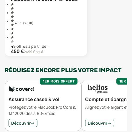
4.5
/5 (
2 070
)
49
offre
s
à partir de :
450
€
2499
€ neuf
RÉDUISEZ ENCORE PLUS VOTRE IMPACT
1ER MOIS OFFERT
1ER MO
Assurance casse & vol
Compte et épargne
Protégez votre MacBook Pro Core i5
Alignez votre argent et v
13" 2020 dès 3,90€/mois
Découvrir
→
Découvrir
→