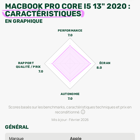
MACBOOK PRO CORE I5 13" 2020
:
CARACTÉRISTIQUES
EN GRAPHIQUE
PERFORMANCE
7.0
RAPPORT
ÉCRAN
QUALITÉ / PRIX
8.0
7.0
AUTONOMIE
7.0
Scores basés sur les benchmarks, caractéristiques techniques et prix en
reconditionné.
Mis à jour :
Février 2026
GÉNÉRAL
Marque
Apple