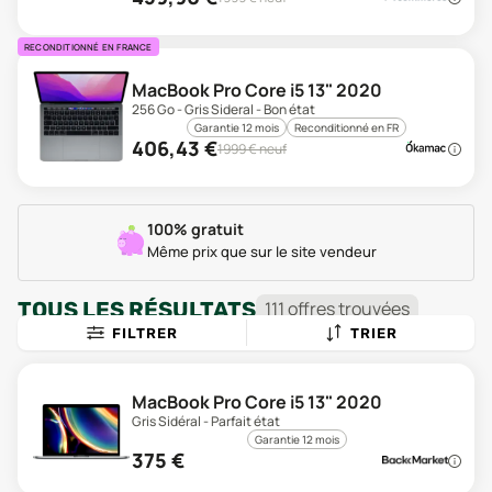
RECONDITIONNÉ EN FRANCE
MacBook Pro Core i5 13" 2020
256 Go - Gris Sideral - Bon état
Garantie 12 mois
Reconditionné en FR
406,43
€
1999
€ neuf
100% gratuit
Même prix que sur le site vendeur
TOUS LES RÉSULTATS
111
offre
s
trouvée
s
FILTRER
TRIER
MacBook Pro Core i5 13" 2020
Gris Sidéral - Parfait état
Garantie 12 mois
375
€