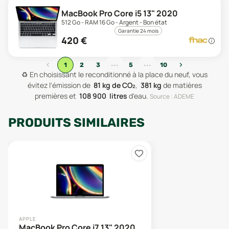
MacBook Pro Core i5 13" 2020
512 Go - RAM 16 Go - Argent - Bon état
Garantie 24 mois
420
€
...
...
‹
›
1
2
3
5
10
♻️
En choisissant le reconditionné à la place du neuf, vous
évitez l'émission de
81
kg de CO₂
,
381
kg
de matières
premières
et
108 900
litres
d'eau
.
Source : ADEME
PRODUITS SIMILAIRES
APPLE
MacBook Pro Core i7 13" 2020