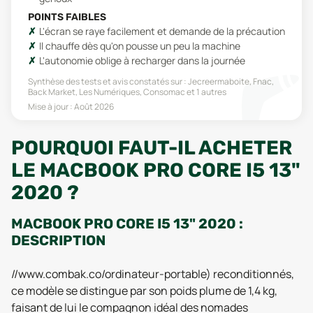
POINTS FAIBLES
L'écran se raye facilement et demande de la précaution
Il chauffe dès qu'on pousse un peu la machine
L'autonomie oblige à recharger dans la journée
Synthèse des tests et avis constatés sur :
Jecreermaboite, Fnac,
Back Market, Les Numériques, Consomac
et 1 autres
Mise à jour :
Août 2026
POURQUOI FAUT-IL ACHETER
LE MACBOOK PRO CORE I5 13"
2020 ?
MACBOOK PRO CORE I5 13" 2020 :
DESCRIPTION
//www.combak.co/ordinateur-portable) reconditionnés,
ce modèle se distingue par son poids plume de 1,4 kg,
faisant de lui le compagnon idéal des nomades