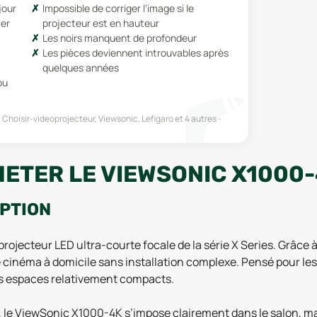
jour
Impossible de corriger l'image si le
ter
projecteur est en hauteur
Les noirs manquent de profondeur
Les pièces deviennent introuvables après
quelques années
ou
 Choisir-videoprojecteur, Viewsonic, Lefigaro
et 4 autres
ETER LE VIEWSONIC X1000-
IPTION
rojecteur LED ultra-courte focale de la série X Series. Grâce 
ce cinéma à domicile sans installation complexe. Pensé pour le
s espaces relativement compacts.
 le ViewSonic X1000-4K s’impose clairement dans le salon, ma