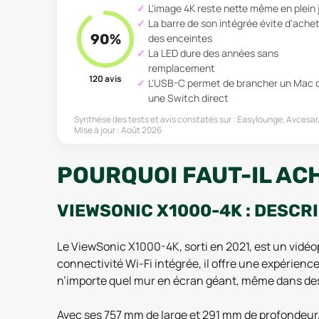
L'image 4K reste nette même en plein 
La barre de son intégrée évite d'ache
90
%
des enceintes
La LED dure des années sans
remplacement
120
avis
L'USB-C permet de brancher un Mac 
une Switch direct
Synthèse des tests et avis constatés sur :
Easylounge, Avcesar,
Mise à jour :
Août 2026
POURQUOI FAUT-IL ACH
VIEWSONIC X1000-4K : DESCR
Le ViewSonic X1000-4K, sorti en 2021, est un vidéop
connectivité Wi-Fi intégrée, il offre une expérien
n’importe quel mur en écran géant, même dans de
Avec ses 757 mm de large et 291 mm de profondeur,