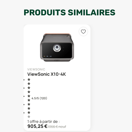
PRODUITS SIMILAIRES
VIEWSONIC
ViewSonic X10-4K
4.5
/5 (
120
)
1
offre
à partir de :
905,25
€
1366
€ neuf