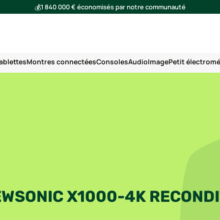
💰
1 840 000 € économisés par notre communauté
🌍
Ensemble, nous avons évité l'émission de 293 tonnes de CO₂
ablettes
Montres connectées
Consoles
Audio
Image
Petit électrom
EWSONIC X1000-4K RECOND