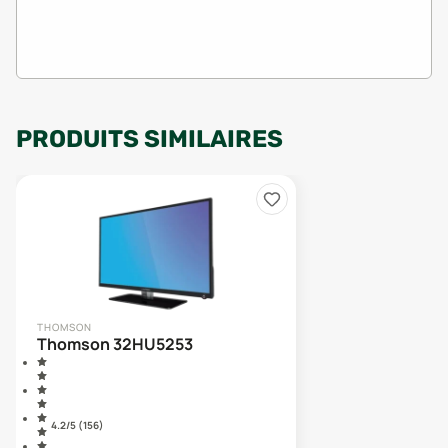
PRODUITS SIMILAIRES
THOMSON
Thomson 32HU5253
4.2
/5 (
156
)