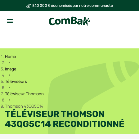
💰
1 840 000 € économisés par notre communauté
🌍
Ensemble, nous avons évité l'émission de 293 tonnes de CO₂
Home
Image
Téléviseurs
Téléviseur Thomson
Thomson 43QG5C14
TÉLÉVISEUR THOMSON
43QG5C14 RECONDITIONNÉ