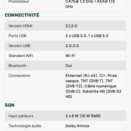
Processeur
CA75@ 1,3 GHz + A53@ 1,15
GHz
CONNECTIVITÉ
Version HDMI
2.1,2.0
Ports USB
2 x USB 2.0, 1 x USB 3.0
Version USB
2.0,3.0
Standard WiFi
Wi‑Fi
Bluetooth
Oui
Connexions
Ethernet (RJ-45), CI+, Prise
casque, TNT (DVB-T), TNT
(DVB-T2), Câble numérique
(DVB-C), Satellite HD (DVB-S2
HD)
SON
Haut-parleurs
2 x 8 W (16 W RMS)
Technologie audio
Dolby Atmos