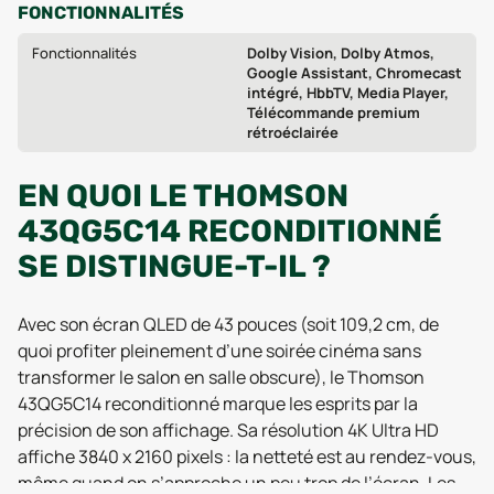
FONCTIONNALITÉS
Fonctionnalités
Dolby Vision, Dolby Atmos,
Google Assistant, Chromecast
intégré, HbbTV, Media Player,
Télécommande premium
rétroéclairée
EN QUOI LE THOMSON
43QG5C14 RECONDITIONNÉ
SE DISTINGUE-T-IL ?
Avec son écran QLED de 43 pouces (soit 109,2 cm, de
quoi profiter pleinement d’une soirée cinéma sans
transformer le salon en salle obscure), le Thomson
43QG5C14 reconditionné marque les esprits par la
précision de son affichage. Sa résolution 4K Ultra HD
affiche 3840 x 2160 pixels : la netteté est au rendez-vous,
même quand on s’approche un peu trop de l’écran. Les