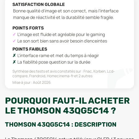
SATISFACTION GLOBALE
Bonne qualité d'image et son correct, mais l'interface
manque de réactivité et la durabilité semble fragile.
POINTS FORTS
L'image est fluide et agréable pour le gaming
Le son sort bien sans avoir besoin d'enceintes
POINTS FAIBLES
L'interface rame et met du temps à réagir
La fiabilité pose question sur la durée
Synthèse des tests et avis constatés sur :
Fnac, Korben, Lcd-
compare, Frandroid, Homecinema-fr
et 2 autres
Mise à jour :
Août 2026
POURQUOI FAUT-IL ACHETER
LE THOMSON 43QG5C14 ?
THOMSON 43QG5C14 : DESCRIPTION