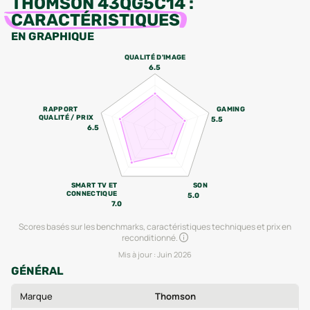
THOMSON 43QG5C14
:
CARACTÉRISTIQUES
EN GRAPHIQUE
QUALITÉ D'IMAGE
6.5
RAPPORT
GAMING
QUALITÉ / PRIX
5.5
6.5
SMART TV ET
SON
CONNECTIQUE
5.0
7.0
Scores basés sur les benchmarks, caractéristiques techniques et prix en
reconditionné.
Mis à jour :
Juin 2026
GÉNÉRAL
Marque
Thomson