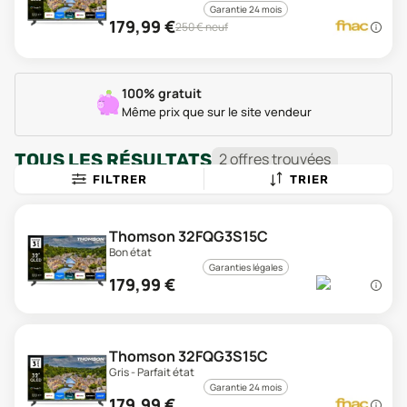
Garantie 24 mois
179,99
€
250
€ neuf
100% gratuit
Même prix que sur le site vendeur
TOUS LES RÉSULTATS
2
offre
s
trouvée
s
FILTRER
TRIER
Thomson 32FQG3S15C
Bon état
Garanties légales
179,99
€
Thomson 32FQG3S15C
Gris - Parfait état
Garantie 24 mois
179,99
€