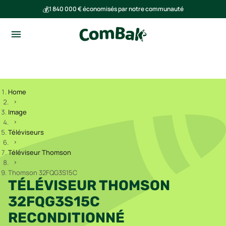
💰
1 840 000 € économisés par notre communauté
🌍
Ensemble, nous avons évité l'émission de 293 tonnes de CO₂
Home
Image
Téléviseurs
Téléviseur Thomson
Thomson 32FQG3S15C
TÉLÉVISEUR THOMSON
32FQG3S15C
RECONDITIONNÉ