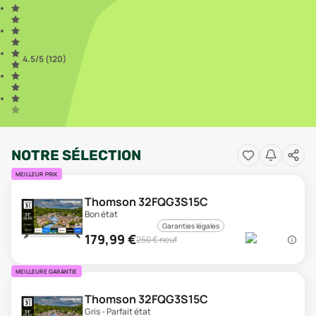
4.5
/5 (
120
)
NOTRE SÉLECTION
MEILLEUR PRIX
Thomson 32FQG3S15C
Bon état
Garanties légales
179,99
€
250
€ neuf
MEILLEURE GARANTIE
Thomson 32FQG3S15C
Gris - Parfait état