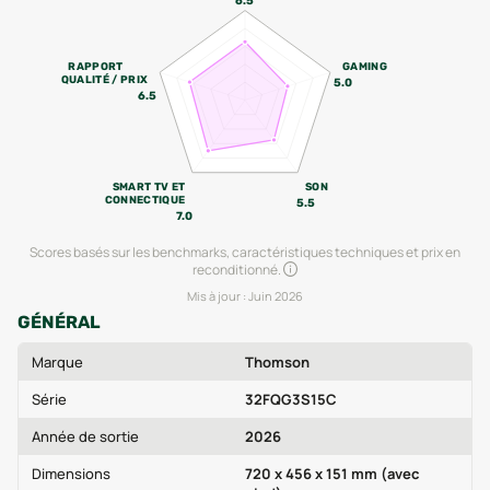
6.5
RAPPORT
GAMING
QUALITÉ / PRIX
5.0
6.5
SMART TV ET
SON
CONNECTIQUE
5.5
7.0
Scores basés sur les benchmarks, caractéristiques techniques et prix en
reconditionné.
Mis à jour :
Juin 2026
GÉNÉRAL
Marque
Thomson
Série
32FQG3S15C
Année de sortie
2026
Dimensions
720 x 456 x 151 mm (avec