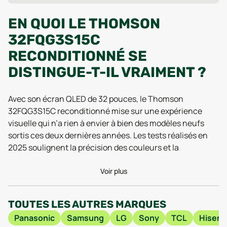
EN QUOI LE THOMSON
32FQG3S15C
RECONDITIONNÉ SE
DISTINGUE-T-IL VRAIMENT ?
Avec son écran QLED de 32 pouces, le Thomson
32FQG3S15C reconditionné mise sur une expérience
visuelle qui n’a rien à envier à bien des modèles neufs
sortis ces deux dernières années. Les tests réalisés en
2025 soulignent la précision des couleurs et la
luminosité homogène sur toute la dalle, un détail qui
change tout pour regarder vos séries préférées ou lancer
Voir plus
la session jeux vidéo du soir. Sa résolution Full HD de 1920
x 1080 pixels offre une netteté largement suffisante pour
TOUTES LES AUTRES MARQUES
tirer parti des contenus haute définition, sans surcharge
Panasonic
Samsung
LG
Sony
TCL
Hisens
artificielle ni effets de flou. L’avantage pratique ? Dans un