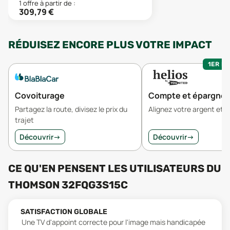
1
offre
à partir de :
309,79
€
RÉDUISEZ ENCORE PLUS VOTRE IMPACT
1ER MO
Covoiturage
Compte et épargne
Partagez la route, divisez le prix du
Alignez votre argent et v
trajet
Découvrir
→
Découvrir
→
CE QU'EN PENSENT LES UTILISATEURS
DU
THOMSON 32FQG3S15C
SATISFACTION GLOBALE
Une TV d'appoint correcte pour l'image mais handicapée