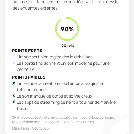
par une interface lente et un son décevant qui nécessite
des enceintes externes.
90
%
120
avis
POINTS FORTS
L'image sort bien réglée dès le déballage
Les bords fins donnent un look moderne pour une
petite TV
POINTS FAIBLES
L'interface rame et met du temps à réagir à la
télécommande
Le son manque de corps et sonne creux
Les apps de streaming peinent à tourner de manière
fluide
Synthèse des tests et avis constatés sur :
Idealo, Lcd-compare,
Rueducommerce, Cdiscount, Pixmania
et 4 autres
Mise à jour :
Août 2026