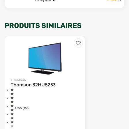
PRODUITS SIMILAIRES
THOMSON
Thomson 32HU5253
4.2
/5 (
156
)